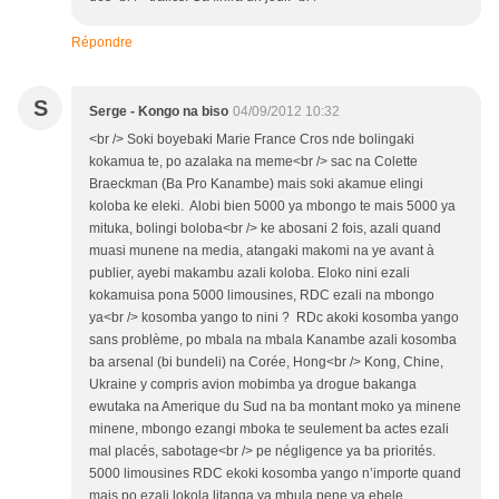
Répondre
S
Serge - Kongo na biso
04/09/2012 10:32
<br /> Soki boyebaki Marie France Cros nde bolingaki
kokamua te, po azalaka na meme<br /> sac na Colette
Braeckman (Ba Pro Kanambe) mais soki akamue elingi
koloba ke eleki. Alobi bien 5000 ya mbongo te mais 5000 ya
mituka, bolingi boloba<br /> ke abosani 2 fois, azali quand
muasi munene na media, atangaki makomi na ye avant à
publier, ayebi makambu azali koloba. Eloko nini ezali
kokamuisa pona 5000 limousines, RDC ezali na mbongo
ya<br /> kosomba yango to nini ? RDc akoki kosomba yango
sans problème, po mbala na mbala Kanambe azali kosomba
ba arsenal (bi bundeli) na Corée, Hong<br /> Kong, Chine,
Ukraine y compris avion mobimba ya drogue bakanga
ewutaka na Amerique du Sud na ba montant moko ya minene
minene, mbongo ezangi mboka te seulement ba actes ezali
mal placés, sabotage<br /> pe négligence ya ba priorités.
5000 limousines RDC ekoki kosomba yango n’importe quand
mais po ezali lokola litanga ya mbula pene ya ebele,