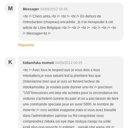
M
Messager
04/09/2012 06:46
<br /> Chers amis,<br /> <br /> <br /> En dehors de
l'introduction (chapeau) encadrée , je n'ai rienajouter à cet
article de Libre Belgique.<br /> <br /> <br /> <br /> <br /> <br
/> Messager<br />
Répondre
K
kidiamfuka momeli
04/09/2012 00:25
<br /> Avec tous le respect que je vous dois a tous
mbokatiers,je vous salue!c'est la premiere fois que
j'intervienne bien que je suis un fervent lecteur de
mbokamosika. je voulais juste donner une<br /> precision:
"150"limousines ont deja ete achetes pour la circonstance.les
voitures s'achetent comme du pain et on a pas besoin de faire
une commande speciale pour en avoir 5000. le nombre de
mme<br /> cros semble exageree,mais si vous avez travaille
dans l'admnistration zairoise ou Rd congolaise vous
comprendrez.mituka esi eye mpe motuya nango na unite
ezali plus que vous<br /> estimez....nasuki obe wana.<br />