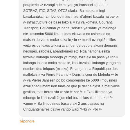
peuple<br /> ezangi nde moyen ya transport kobanda
SOTRAZ, ITIC, SITAZ, OTCZ ekufa. Ba mboka mingi
basakanaka na mbongo mais il faut d’abord bazala na ba<br
/> infrastructure de base lokola Mayi ya komela, Courant,
Transport, Education ya bana, service ya santé ya malonga
etc. kosomba 5000 limousines ekowuta na usines to na
maison de vente moko kaka te,<br /> mokili ezangi 5 milles
voitures de luxes te kasi tala ndenge peuple akomi démunis,
négligés, sabotés, abandonnés etc. Nga namona esika
tozalaki kotanga mbongo ya mingi, tozalaki na posa ya<br />
kotanga lokasa moko moko te, kasi tozalaki kotanga yango na
nombre des briques (mipiku). Botanga « La République des
mallettes » ya Pierre Péan to « Dans la cour de Mobutu »<br
/> ya Pierre Janssen po bo comprendre ke 5000 limousines
ezali absolument rien mais ce que je décrie c’est la mauvaise
gestion, mes frères.<br /> <br /> <br /> « Ezali likambo ya
mbongo te kasi ezali façon nini bazali kosakana na<br />
yango » Ba limousines basalelaki 2 ans passés na
Cinquantenaires batiye yango wapi ?<br /> <br />
Répondre