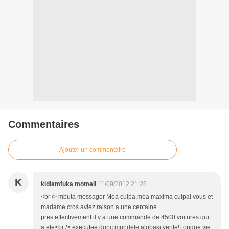
Commentaires
Ajouter un commentaire
K
kidiamfuka momeli
11/09/2012 21:28
<br /> mbuta messager Mea culpa,mea maxima culpa! vous et
madame cros aviez raison a une centaine
pres.effectivement il y a une commande de 4500 voitures qui
a ete<br /> executee.donc mundele alobaki verite!Longue vie