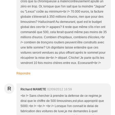
crois que la chroniqueuse a malencontreusement ajouté un
zéro en trop. Or, lorsque que l'on sait que la moindre ''Jaguar''
ou ''Lexus'' coûte au minimum<br /> 70.000 euros, la facture
globale s'éleverait à 350 millions d'euros, rien que pour des
limousines? Hallucinant! Au demeurant, quel est le budget
global des ces<br /> agapes? Il reste que même s'ils n'en ont
commandé que 500, cela ferait quand même pas moins de 35
millions d'euros. Combien d'hopitaux, combiens d'écoles,<br
/> combien de tronçons routiers peuvent être construits avec
une telle somme? Un dignitaire laisse entendre que ces
voitures seront vendues au plus offrant après le sommet pour
récupérer la mise de<br /> départ. Chiche! Je parie qu'ils les
vendront 10 fois moins chères entre eux. Ecoeurant!<br />
Répondre
R
Richard MAWETE
02/09/2012 16:59
<br /> Sans chercher à prendre la defense de ce regime,je
dirai que le chiffre de 500 limousines,est plus approprié que
5000.<br /> <br /> <br /> Lorsque l'on connait le delai de
fabrication des voitures de luxe,je me demandes à quel