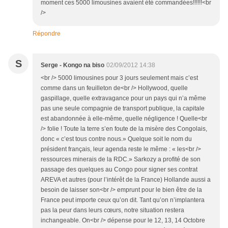
moment ces 5000 limousines avaient été commandées!!!!!!<br
/>
Répondre
S
Serge - Kongo na biso
02/09/2012 14:38
<br /> 5000 limousines pour 3 jours seulement mais c’est
comme dans un feuilleton de<br /> Hollywood, quelle
gaspillage, quelle extravagance pour un pays qui n’a même
pas une seule compagnie de transport publique, la capitale
est abandonnée à elle-même, quelle négligence ! Quelle<br
/> folie ! Toute la terre s’en foute de la misère des Congolais,
donc « c’est tous contre nous.» Quelque soit le nom du
président français, leur agenda reste le même : « les<br />
ressources minerais de la RDC.» Sarkozy a profité de son
passage des quelques au Congo pour signer ses contrat
AREVA et autres (pour l’intérêt de la France) Hollande aussi a
besoin de laisser son<br /> emprunt pour le bien être de la
France peut importe ceux qu’on dit. Tant qu’on n’implantera
pas la peur dans leurs cœurs, notre situation restera
inchangeable. On<br /> dépense pour le 12, 13, 14 Octobre