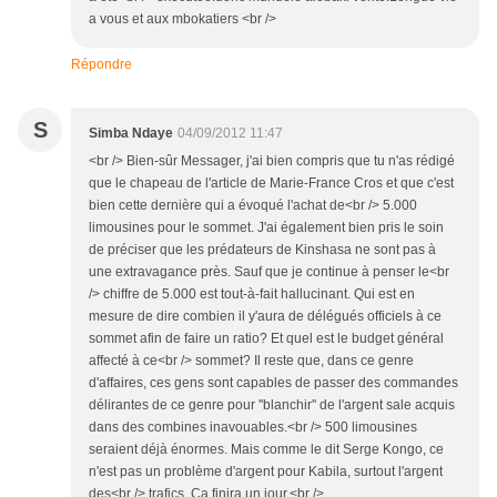
a vous et aux mbokatiers <br />
Répondre
S
Simba Ndaye
04/09/2012 11:47
<br /> Bien-sûr Messager, j'ai bien compris que tu n'as rédigé
que le chapeau de l'article de Marie-France Cros et que c'est
bien cette dernière qui a évoqué l'achat de<br /> 5.000
limousines pour le sommet. J'ai également bien pris le soin
de préciser que les prédateurs de Kinshasa ne sont pas à
une extravagance près. Sauf que je continue à penser le<br
/> chiffre de 5.000 est tout-à-fait hallucinant. Qui est en
mesure de dire combien il y'aura de délégués officiels à ce
sommet afin de faire un ratio? Et quel est le budget général
affecté à ce<br /> sommet? Il reste que, dans ce genre
d'affaires, ces gens sont capables de passer des commandes
délirantes de ce genre pour ''blanchir'' de l'argent sale acquis
dans des combines inavouables.<br /> 500 limousines
seraient déjà énormes. Mais comme le dit Serge Kongo, ce
n'est pas un problème d'argent pour Kabila, surtout l'argent
des<br /> trafics. Ca finira un jour.<br />