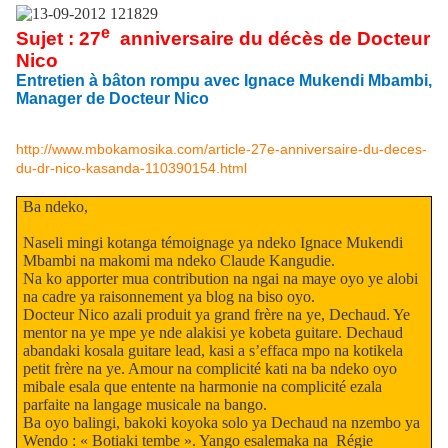
e
Sujet : 27
anniversaire du décès de Docteur
Nico
Entretien à bâton rompu avec Ignace Mukendi Mbambi,
Manager de Docteur Nico
http://www.mbokamosika.com/article-27e-anniversaire-du-deces-
du-dr-nico-kasanda-110390154.html
Ba ndeko,
Naseli mingi kotanga témoignage ya ndeko Ignace Mukendi
Mbambi na makomi ma ndeko Claude Kangudie.
Na ko apporter mua contribution na ngai na maye oyo ye alobi
na cadre ya raisonnement ya blog na biso oyo.
Docteur Nico azali produit ya grand frère na ye, Dechaud. Ye
mentor na ye mpe ye nde alakisi ye kobeta guitare. Dechaud
abandaki kosala guitare lead, kasi a s’effaca mpo na kotikela
petit frère na ye. Amour na complicité kati na ba ndeko oyo
mibale esala que entente na harmonie na complicité ezala
parfaite na langage musicale na bango.
Ba oyo balingi, bakoki koyoka solo ya Dechaud na nzembo ya
Wendo : « Botiaki tembe ». Yango esalemaka na Régie