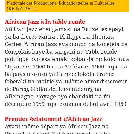
Nationale des Productions. Educationnelles et Culturelles,
(RE.NA.P.EC.)
African Jazz à la table ronde
African Jazz ebengamaki na Bruxelles epayi
ya ba frères Kanza : Philippe na Thomas.
Certes, African Jazz eyaki mpo na kobetela ba
Congolais baye ba sangani na Table ronde
politique oyo esalemaki kobanda mokolo mua
20 janvier 1960 tee na 20 février 1960, mpe na
ba pays mosusu ya Europe lokola France
(ebetaki na Mairie ya 16ième arrondissement
de Paris), Hollande, Luxembourg na
Allemagne. Voyage oyo ebandaki na fin
décembre 1959 mpe esuki na début avril 1960.
Premier éclatement d’African Jazz
Avant même départ ya African Jazz na
Bruxelles, Grand Kallé amipesaki na ba