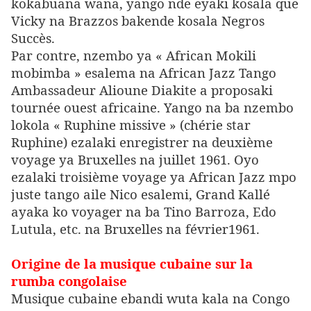
kokabuana wana, yango nde eyaki kosala que
Vicky na Brazzos bakende kosala Negros
Succès.
Par contre, nzembo ya « African Mokili
mobimba » esalema na African Jazz Tango
Ambassadeur Alioune Diakite a proposaki
tournée ouest africaine. Yango na ba nzembo
lokola « Ruphine missive » (chérie star
Ruphine) ezalaki enregistrer na deuxième
voyage ya Bruxelles na juillet 1961. Oyo
ezalaki troisième voyage ya African Jazz mpo
juste tango aile Nico esalemi, Grand Kallé
ayaka ko voyager na ba Tino Barroza, Edo
Lutula, etc. na Bruxelles na février1961.
Origine de la musique cubaine sur la
rumba congolaise
Musique cubaine ebandi wuta kala na Congo