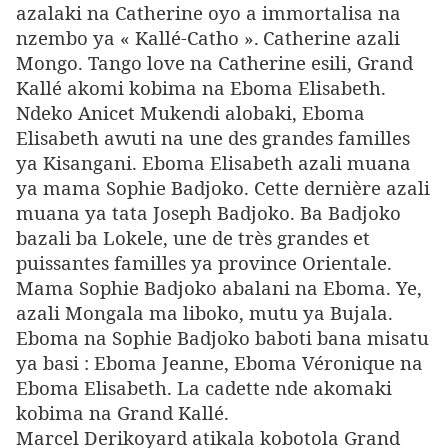
azalaki na Catherine oyo a immortalisa na
nzembo ya « Kallé-Catho ».
Catherine azali
Mongo. Tango love na Catherine esili, Grand
Kallé akomi kobima na Eboma Elisabeth.
Ndeko Anicet Mukendi alobaki, Eboma
Elisabeth awuti na une des grandes familles
ya Kisangani. Eboma Elisabeth azali muana
ya mama Sophie Badjoko. Cette dernière azali
muana ya tata Joseph Badjoko. Ba Badjoko
bazali ba Lokele, une de très grandes et
puissantes familles ya province Orientale.
Mama Sophie Badjoko abalani na Eboma. Ye,
azali Mongala ma liboko, mutu ya Bujala.
Eboma na Sophie Badjoko baboti bana misatu
ya basi : Eboma Jeanne, Eboma Véronique na
Eboma Elisabeth. La cadette nde akomaki
kobima na Grand Kallé.
Marcel Derikoyard atikala kobotola Grand