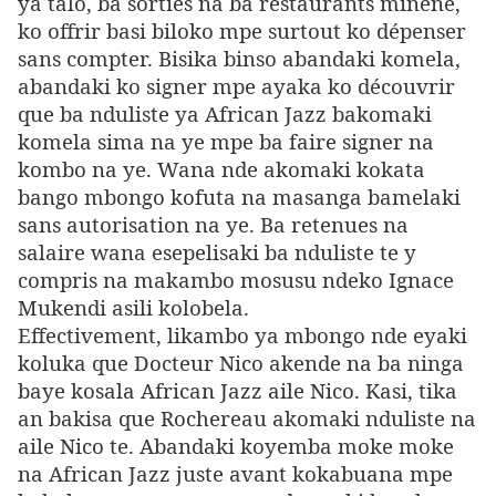
ya talo, ba sorties na ba restaurants minene,
ko offrir basi biloko mpe surtout ko dépenser
sans compter. Bisika binso abandaki komela,
abandaki ko signer mpe ayaka ko découvrir
que ba nduliste ya African Jazz bakomaki
komela sima na ye mpe ba faire signer na
kombo na ye. Wana nde akomaki kokata
bango mbongo kofuta na masanga bamelaki
sans autorisation na ye. Ba retenues na
salaire wana esepelisaki ba nduliste te y
compris na makambo mosusu ndeko Ignace
Mukendi asili kolobela.
Effectivement, likambo ya mbongo nde eyaki
koluka que Docteur Nico akende na ba ninga
baye kosala African Jazz aile Nico. Kasi, tika
an bakisa que Rochereau akomaki nduliste na
aile Nico te. Abandaki koyemba moke moke
na African Jazz juste avant kokabuana mpe