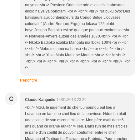
na ye na<br /> Province Orientale nde esala e'te babosana
ekolo na ye ya bobotami.<br /> <br /> <br /> Na buku oyo:"Des
bâtisseurs aux contempteurs du Congo Belge:L'odyssée
coloniale".(André-Bernard Ergo) na lokasa 125 elobi
boye,Joseph Badjoko est né quelque part aux environs de<br
/> Nouvelle-Anvers autour des années 1870.<br /> <br /> <br
/> Nkoko Badjoko ezalika Mangala ma Iboko 100%<br /> <br
/> <br /> Mobu molamu na banso.<br /> <br /> <br /> <br />
<br /> <br /> Yoka Mata Muntebe Maurice<br /> <br /> <br />
<br /> <br /> <br /> <br /> <br /> <br /> <br /> <br /> <br /> <br
/>
Répondre
C
Claude Kangudie
14/01/2013 23:29
<br /> MSG, le jugement du chef Lumpungu eut lieu à
Lusambo en tant que chef lieu de la province. Ndomba était
une escale de son escorte militaire. Mon père avait donc 6
ans quand ce drame eut<br /> lieu. Dans l'un de mes articles,
je parle d'un conflit de pouvoir coutumier entre le chef
Mutamba et Tshibambe Tsiawunge à Kabinda. Pour trancher