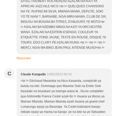
EFFECTIVEMENT ROCHEREAU AZALAKI NA KATI YA
AFRICAN JAZZ AILE NICO.<br /> QUELQUES CHANSONS
NA YE: RUFINO MI SILVA, MWANA MAWA, DEPUTE, SOKI
YO TE NANI ?, BARNABE, NGAI MIRA MAWA, CLUB DE SIX,
MISUSU NA BOSANI BA TITRES, D'AIILEURS YE MOTO<br
/> ASALAKI BA NZEMBO MINGI NA KATI YA ORCHESTRE
WANA. EZALAKI NA EDITION ESENGO, COULEUR YA
ETIQUETTE: FOND JAUNE, TEXTE EN ROUGE, DISQUE 78
TOURS. EDO CLARY PE AZALAKI KUNA.<br /> <br /> <br />
MERCI, NGAI WA BINO JEAN PAUL KITENGE MUADI<br />
Répondre
C
Claude Kangudie
14/01/2013 00:15
<br /> Déchaud Mwamba na Nico Kasanda, complicité ya
kulutu na leki. Dommage que Maxime Soki na Emile Soki
bazalaki na boyokani ya lolenge wana te...Na ko compléter
que Antoinette France Cedel azali<br /> muana ya liboso ya
Maman Mianda. Maman Mianda azali muana ya grand chef
Lumpungu epayi ya Basonge. Ya Cedel babotami bango
mibale epayi ya mama na bango: ye na leki na ye Sebastien