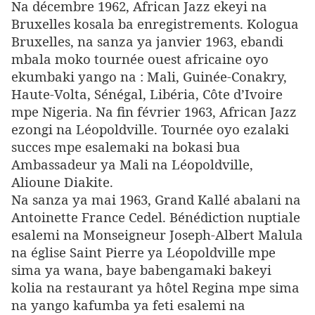
Na décembre 1962, African Jazz ekeyi na
Bruxelles kosala ba enregistrements. Kologua
Bruxelles, na sanza ya janvier 1963, ebandi
mbala moko tournée ouest africaine oyo
ekumbaki yango na : Mali, Guinée-Conakry,
Haute-Volta, Sénégal, Libéria, Côte d’Ivoire
mpe Nigeria. Na fin février 1963, African Jazz
ezongi na Léopoldville. Tournée oyo ezalaki
succes mpe esalemaki na bokasi bua
Ambassadeur ya Mali na Léopoldville,
Alioune Diakite.
Na sanza ya mai 1963, Grand Kallé abalani na
Antoinette France Cedel. Bénédiction nuptiale
esalemi na Monseigneur Joseph-Albert Malula
na église Saint Pierre ya Léopoldville mpe
sima ya wana, baye babengamaki bakeyi
kolia na restaurant ya hôtel Regina mpe sima
na yango kafumba ya feti esalemi na