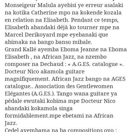
Monseigeur Malula ayebisi ye erreur asalaki
na kotika Catherine mpo na kokende kozala
en relation na Elisabeth. Pendant ce temps,
Elisabeth abandaki déjà ko tourner mpe na
Marcel Derikoyard mpe eyebanaki que
abimaka na bango banso mibale.
Grand Kallé ayemba Eboma Jeanne na Eboma
Elisabeth , na African Jazz, na nzembo
composer na Dechaud : « A.G.ES. catalogue ».
Docteur Nico akamola guitare
magnifiquement. African Jazz bango na AGES
catalogue.. Association des Gentlewomen
Elégantes (A.G.ES.). Tango wana guitare ya
pédale ewutaki kobima mpe Docteur Nico
abandaki kokamola singa
formidablement.mpe ebetami na African
Jazz.
Cedel ayembama na ba compositions oyo :