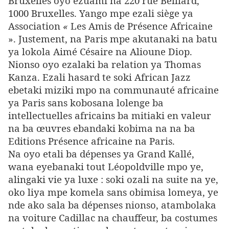
Bruxelles oyo ezuami na 220 rue Belliard,
1000 Bruxelles. Yango mpe ezali siège ya
Association
«
Les Amis de Présence Africaine
». Justement, na Paris mpe akutanaki na batu
ya lokola Aimé Césaire na Alioune Diop.
Nionso oyo ezalaki ba relation ya Thomas
Kanza. Ezali hasard te soki African Jazz
ebetaki miziki mpo na communauté africaine
ya Paris sans kobosana lolenge ba
intellectuelles africains ba mitiaki en valeur
na ba œuvres ebandaki kobima na na ba
Editions Présence africaine na Paris.
Na oyo etali ba dépenses ya Grand Kallé,
wana eyebanaki tout Léopoldville mpo ye,
alingaki vie ya luxe : soki ozali na suite na ye,
oko liya mpe komela sans obimisa lomeya, ye
nde ako sala ba dépenses nionso, atambolaka
na voiture Cadillac na chauffeur, ba costumes