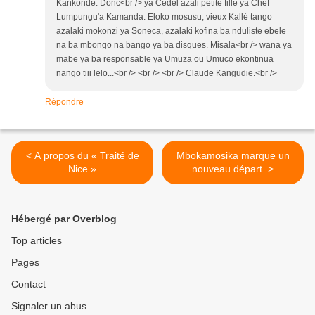
Kankonde. Donc<br /> ya Cedel azali petite fille ya Chef
Lumpungu'a Kamanda. Eloko mosusu, vieux Kallé tango
azalaki mokonzi ya Soneca, azalaki kofina ba nduliste ebele
na ba mbongo na bango ya ba disques. Misala<br /> wana ya
mabe ya ba responsable ya Umuza ou Umuco ekontinua
nango tiii lelo...<br /> <br /> <br /> Claude Kangudie.<br />
Répondre
< A propos du « Traité de
Mbokamosika marque un
Nice »
nouveau départ. >
Hébergé par Overblog
Top articles
Pages
Contact
Signaler un abus