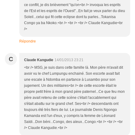
ce conflit, je dis brièvement "qu'on<br /> invoqua les esprits
de l'Est et les esprits de l'Ouest"...En fait je veux parler du dieu
Soleil...celui qui fit cette eclipse dont tu parles...Tokanisa
Congo ya ba Nkoko.<br /> <br /> <br /> Claude Kangudie<br
/>
Répondre
C
Claude Kangudie
14/01/2013 23:21
<br /> MSG, je suis dans cette famille là. Mon père m'avait dit
avoir vu le chef Lumpungu enchainé. Son escorte avait fait
une escale à Ndomba en partance à Lusambo pour son
jugement. Un des militaires<br /> de cette escorte était le
propre petit frère à mon grand père paternel...Ce que feu mon
père avait retenu de cette scène c'était l'accablement qui
s'était abattu sur le grand chef. Ses<br /> descendants ont
toujours été très fiers de lui. Le journaliste Denis Ngongo
Kamanda est l'un d'eux, y compris la femme de Léonard
Saïdi...Don béni...Congo, des aïeux...Congo.<br /> <br /> <br
/> Claude Kangudie.<br />