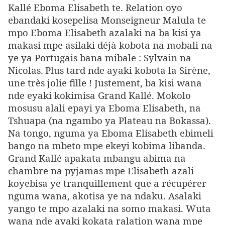
Kallé Eboma Elisabeth te. Relation oyo
ebandaki kosepelisa Monseigneur Malula te
mpo Eboma Elisabeth azalaki na ba kisi ya
makasi mpe asilaki déjà kobota na mobali na
ye ya Portugais bana mibale : Sylvain na
Nicolas.
Plus tard nde ayaki kobota la Sirène,
une très jolie fille ! Justement, ba kisi wana
nde eyaki kokimisa Grand Kallé. Mokolo
mosusu alali epayi ya Eboma Elisabeth, na
Tshuapa (na ngambo ya Plateau na Bokassa).
Na tongo, nguma ya Eboma Elisabeth ebimeli
bango na mbeto mpe ekeyi kobima libanda.
Grand Kallé apakata mbangu abima na
chambre na pyjamas mpe Elisabeth azali
koyebisa ye tranquillement que a récupérer
nguma wana, akotisa ye na ndaku. Asalaki
yango te mpo azalaki na somo makasi. Wuta
wana nde ayaki kokata ralation wana mpe