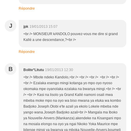
Répondre
J
jpk
19/01/2013 15:07
<br /> MONSIEUR kANDOLO pouvez-vous me dire si grand
Kallé a une descendance,?<br />
Répondre
B
Bolite*Litutu
19/01/2013 12:30
<br /> Mbote ndeko Kandolo,<br /> <br /> <br /> <br /> <br />
<br /> Ezalaka esengo mingi kotanga yo mpo oyo nyoso
okomaka mpe oyanolaka ezalaka na bwanya mingi.<br /> <br
/> <br /> Kasi na lisolo ya Grand Kallé namoni osali mwa
mbeba moke mpo na oyo wa biso mwana ya etuka wa kombo
Badjoko Joseph.Olobi e'te azali ya ekolo Lokele mbeba nde
yango wana.Joseph Badjoko azali<br /> Mangala ma Iboko
ya Nouvelle-Anvers (Mankanza).akendeke na Kisangani mpo
na mosala elongo na oyo ya ngai Nkoko Yoka Maurice mpe
bilenge mingi ya bwanya ya mboka Nouvelle-Anvers,boumeli