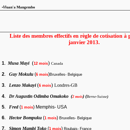
-
M
uan'a Mangembo
Liste des membres effectifs en règle de cotisation à 
janvier 2013.
(
)
1
.
Musa Mayi
12 mois
Canada
2
.
Guy Mokulu
(
)
6 mois
Bruxelles- Belgique
(
)
3
.
Lenzo Makayi
Londres-GB
6 mois
4
.
Dr Augustin Odimba
Omakoko (
) (
2 mois
Berne-Suisse
)
5
.
Fred
(
) Memphis- USA
1 mois
6
.
Hector Bompuku
(
)
1 mois
Bruxelles- Belgique
7
.
Simon Mambi Toko
(
)
1 mois
Roubais- France