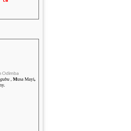
 la
in Odimba
ngubu
,
M
usa
Mayi
,
ny.