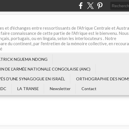
es et d'échanges entre ressortissants de l'Afrique Centrale et Austral
aire connaissance de cette partie de l'Afrique est le bienvenu. Nous
çais, portugais, ou en lingala, selon les interlocuteurs . Notre
are du continent, par l'entretien de la mémoire collective, en recour
té
ATRICK NGUEMA NDONG
EIN DE L‘ARMÉE NATIONALE CONGOLAISE (ANC)
VÉS D'UNE SYNAGOGUE EN ISRAËL
ORTHOGRAPHIE DES NOMS
RDC
LA TRANSE
Newsletter
Contact