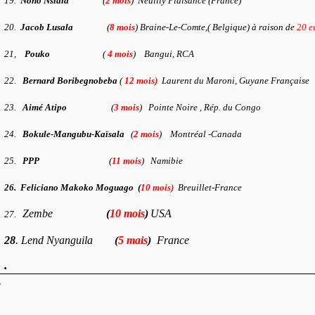
19.
Nono Nsiala
(
2 mois
) Neuilly Plaisance (France)
20.
Jacob Lusala
(
8 mois
) Braine-Le-Comte,( Belgique) à raison de
20 e
21,
Pouko
(
4 mois
) Bangui, RCA
22.
Bernard Boribegnobeba
(
12 mois)
Laurent du Maroni, Guyane Française
23.
Aimé Atipo
(
3 mois
) Pointe Noire , Rép. du Congo
24.
Bokule-Mangubu-Kaïsala
(
2 mois
) Montréal -Canada
25.
PPP
(
11 mois
) Namibie
26. Feliciano Makoko Moguago (
10 mois)
Breuillet-France
Zembe
(
10 mois
)
USA
27.
28
. Lend Nyanguila
(
5 mais
)
France
.
.