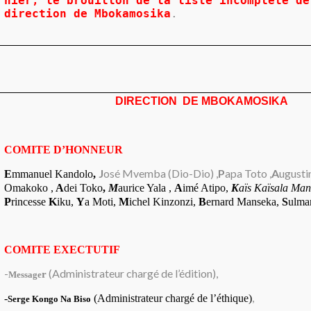
hier, le brouillon de la liste incomplète de
direction de Mbokamosika
.
DIRECT
ION
DE MBOKAMOSIKA
COMITE D’HONNEUR
J
osé Mvemba (Dio-Dio) ,
P
apa Toto ,
A
ugust
E
mmanuel Kandolo
,
Omakoko ,
A
dei Toko
,
M
aurice Yala ,
A
imé Atipo,
K
aïs Kaïsala Ma
P
rincesse
K
iku,
Y
a Moti,
M
ichel Kinzonzi,
B
ernard Manseka,
S
ulma
COMITE EXECTUTIF
-
(Administrateur chargé de l’édition),
r
Message
,
-
(Administrateur chargé de l’éthique)
Serge Kongo Na Biso