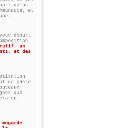
part qu’un
mmunauté, et
upe.
veau départ
omposition
cutif
,
un
nts
,
et des
otisation
ot de passe
ouveaux
gons que
era en
 mégarde