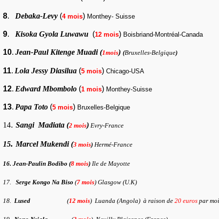
8
.
Debaka-Levy
(
)
4 mois
Monthey- Suisse
9
.
Kisoka Gyola Luwawu
(
)
12 mois
Boisbriand-Montréal-Canada
10
.
Jean-Paul Kitenge Muadi (
)
1mois
(
Bruxelles-Belgique
)
11
.
Lola Jessy Diasilua
(
)
5 mois
Chicago-USA
12
.
Edward Mbombolo
(
)
1 mois
Monthey-Suisse
13
.
Papa Toto
(
)
5 mois
Bruxelles-Belgique
.
14
Sangi Madiata (
)
2 mois
Evry-France
.
15
Marcel Mukendi (
3 mois
)
Hermé-France
16. Jean-Paulin Bodibo (
8 mois
)
Ile de Mayotte
17.
Serge Kongo Na Biso
(
7 mois
) Glasgow (U.K)
18.
Lused
(
12 mois
) Luanda (Angola) à raison de
20 euros
par moi