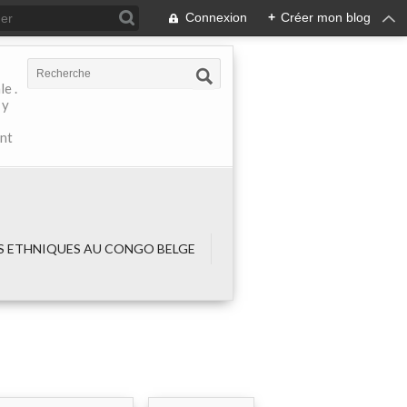
Connexion
+
Créer mon blog
e .
 y
ant
 ETHNIQUES AU CONGO BELGE