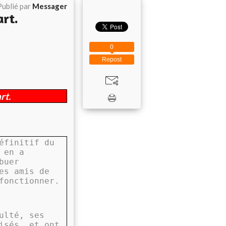
Publié par
Messager
rt.
0
Repost
rt.
éfinitif du
 en a
buer
es amis de
fonctionner.
ulté, ses
isés, et ont