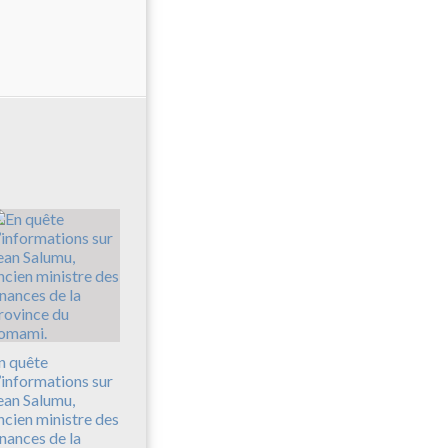
n quête
’informations sur
ean Salumu,
ncien ministre des
inances de la