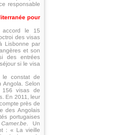
 ce responsable
diterranée pour
n accord le 15
octroi des visas
 à Lisbonne par
rangères et son
si des entrées
éjour si le visa
 le constat de
n Angola. Selon
t 156 visas de
s. En 2011, leur
 compte près de
le des Angolais
ités portugaises
s
Camer.be
. Un
t : « La vieille