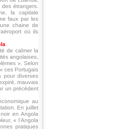
t des étrangers.
e, la capitale
me faux par les
à une chaine de
aéroport où ils
ola
nté de calmer la
ités angolaises,
blèmes ». Selon
 « ces Portugais
is pour diverses
expiré, mauvais
ur un précédent
 économique au
tion. En juillet
 noir en Angola
leur, « l’Angola
onnes pratiques