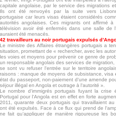
capitale angolaise, par le service des migrations e
Ils ont été renvoyés par la suite vers Lisbonn
portugaise car leurs visas étaient considérés com
autorités angolaises. Ces migrants ont affirmé 
télévision avoir été enfermés dans une salle de l’
auraient été menacés.
42 travailleurs au noir portugais expulsés d’Ang
Le ministre des Affaires étrangères portugais a te
situation, promettant de « rechercher, avec les autor
les voies et moyens pour prévenir ce genre de pro
un responsable angolais des services de migration,
se sont vu refuser l’entrée sur le territoire angola
raisons : manque de moyens de subsistance, visa 
état du passeport, non-paiement d’une amende po
séjour illégal en Angola et outrage à l’autorité ».
Le nombre d’immigrés portugais fuyant la crise
Portugal pour l’Angola est en effet en forte augmenta
2011, quarante deux portugais qui travaillaient au
ont été expulsés. Face à ce flux qui prend de l’amp
ne fait qu’appliquer de manière rigoureuse les b