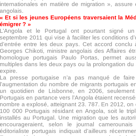
internationales en matière de migration », assure
angolais.
« Et si les jeunes Européens traversaient la Mé
émigrer ? »
L’Angola et le Portugal ont pourtant signé u
septembre 2011 qui vise à faciliter les conditions d’
d’entrée entre les deux pays. Cet accord conclu
Georges Chikoti, ministre angolais des Affaires ét
homologue portugais Paulo Portas, permet aus
multiples dans les deux pays ou la prolongation du s
expire.
La presse portugaise n’a pas manqué de faire
l’augmentation du nombre de migrants portugais e
un quotidien de Lisbonne, en 2006, seulemen
Portugais en partance vers l’Angola étaient recensé
nombre a explosé, atteignant 23. 787. En 2012, on
100 000 Portugais résidant en Angola, soit le trip
installés au Portugal. Une migration que les autor
encourageraient, selon le journal camerounai
éditorialiste portugais indiquait d’ailleurs récemmen