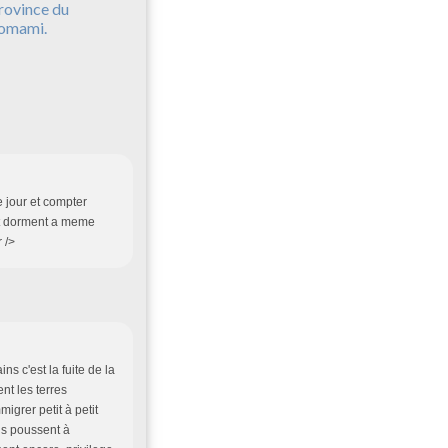
rovince du
omami.
e jour et compter
 et dorment a meme
 />
s c'est la fuite de la
nt les terres
igrer petit à petit
ous poussent à