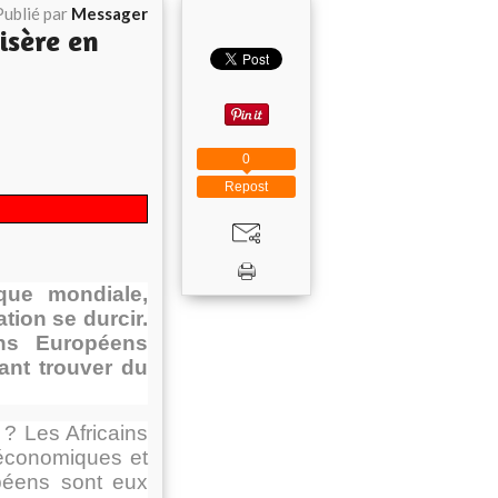
Publié par
Messager
isère en
0
Repost
que mondiale,
tion se durcir.
ins Européens
rant trouver du
? Les Africains
 économiques et
opéens sont eux