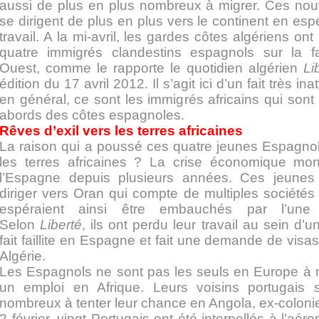
aussi de plus en plus nombreux à migrer. Ces no
se dirigent de plus en plus vers le continent en esp
travail. A la mi-avril, les gardes côtes algériens ont
quatre immigrés clandestins espagnols sur la f
Ouest, comme le rapporte le quotidien algérien
Li
édition du 17 avril 2012. Il s’agit ici d’un fait très in
en général, ce sont les immigrés africains qui sont
abords des côtes espagnoles.
Rêves d’exil vers les terres africaines
La raison qui a poussé ces quatre jeunes Espagnol
les terres africaines ? La crise économique mon
l’Espagne depuis plusieurs années. Ces jeunes
diriger vers Oran qui compte de multiples sociétés
espéraient ainsi être embauchés par l’une d
Selon
Liberté
, ils ont perdu leur travail au sein d’u
fait faillite en Espagne et fait une demande de visa
Algérie.
Les Espagnols ne sont pas les seuls en Europe à r
un emploi en Afrique. Leurs voisins portugais 
nombreux à tenter leur chance en Angola, ex-coloni
2 février, vingt Portugais ont été interpellés à l’aér