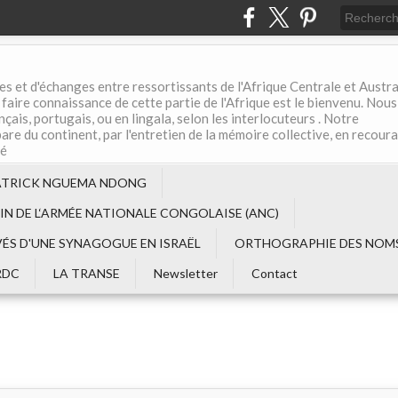
es et d'échanges entre ressortissants de l'Afrique Centrale et Austral
aire connaissance de cette partie de l'Afrique est le bienvenu. Nous
çais, portugais, ou en lingala, selon les interlocuteurs . Notre
are du continent, par l'entretien de la mémoire collective, en recour
té
ATRICK NGUEMA NDONG
EIN DE L‘ARMÉE NATIONALE CONGOLAISE (ANC)
VÉS D'UNE SYNAGOGUE EN ISRAËL
ORTHOGRAPHIE DES NOMS
RDC
LA TRANSE
Newsletter
Contact