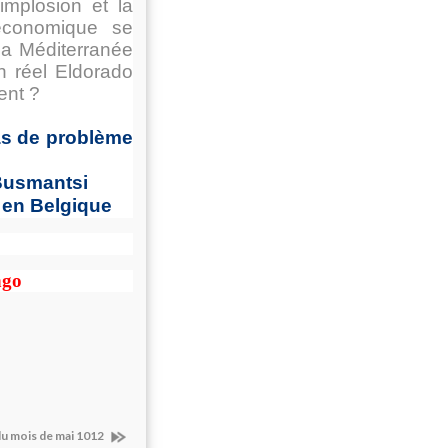
mplosion et la
 économique se
 la Méditerranée
un réel Eldorado
ent ?
pas de problème
Busmantsi
 en Belgique
ngo
 du mois de mai 1012