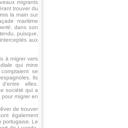
uveaux migrants
érant trouver du
 mis la main sur
açade maritime
berté
, dans son
attendu, puisque,
 interceptés aux
s à migrer vers
diale qui mine
 comptaient se
 espagnoles. Ils
’entre elles.
ne société qui a
s pour migrer en
êver de trouver
sont également
e portugaise. Le
oport de Luanda,