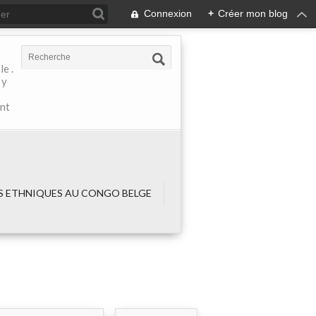
Connexion
+
Créer mon blog
e .
 y
ant
 ETHNIQUES AU CONGO BELGE