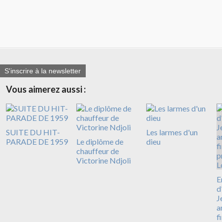
S'inscrire à la newsletter
Vous aimerez aussi :
SUITE DU HIT-
Les larmes d'un
PARADE DE 1959
Le diplôme de
dieu
chauffeur de
Victorine Ndjoli
E
d
J
a
f