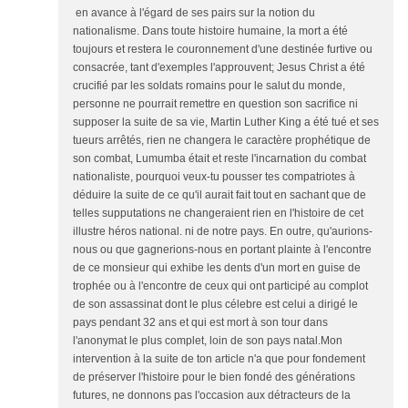
en avance à l'égard de ses pairs sur la notion du
nationalisme. Dans toute histoire humaine, la mort a été
toujours et restera le couronnement d'une destinée furtive ou
consacrée, tant d'exemples l'approuvent; Jesus Christ a été
crucifié par les soldats romains pour le salut du monde,
personne ne pourrait remettre en question son sacrifice ni
supposer la suite de sa vie, Martin Luther King a été tué et ses
tueurs arrêtés, rien ne changera le caractère prophétique de
son combat, Lumumba était et reste l'incarnation du combat
nationaliste, pourquoi veux-tu pousser tes compatriotes à
déduire la suite de ce qu'il aurait fait tout en sachant que de
telles supputations ne changeraient rien en l'histoire de cet
illustre héros national. ni de notre pays. En outre, qu'aurions-
nous ou que gagnerions-nous en portant plainte à l'encontre
de ce monsieur qui exhibe les dents d'un mort en guise de
trophée ou à l'encontre de ceux qui ont participé au complot
de son assassinat dont le plus célebre est celui a dirigé le
pays pendant 32 ans et qui est mort à son tour dans
l'anonymat le plus complet, loin de son pays natal.Mon
intervention à la suite de ton article n'a que pour fondement
de préserver l'histoire pour le bien fondé des générations
futures, ne donnons pas l'occasion aux détracteurs de la