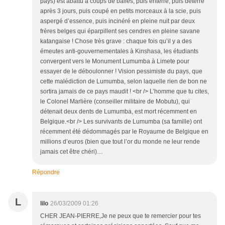
pays) est abattu à coups de balles, puis enterré, puis déterré
après 3 jours, puis coupé en petits morceaux à la scie, puis
aspergé d’essence, puis incinéré en pleine nuit par deux
frères belges qui éparpillent ses cendres en pleine savane
katangaise ! Chose très grave : chaque fois qu’il y a des
émeutes anti-gouvernementales à Kinshasa, les étudiants
convergent vers le Monument Lumumba à Limete pour
essayer de le déboulonner ! Vision pessimiste du pays, que
cette malédiction de Lumumba, selon laquelle rien de bon ne
sortira jamais de ce pays maudit ! <br /> L’homme que tu cites,
le Colonel Marlière (conseiller militaire de Mobutu), qui
détenait deux dents de Lumumba, est mort récemment en
Belgique.<br /> Les survivants de Lumumba (sa famille) ont
récemment été dédommagés par le Royaume de Belgique en
millions d’euros (bien que tout l’or du monde ne leur rende
jamais cet être chéri)…
Répondre
L
lilo
26/03/2009 01:26
CHER JEAN-PIERRE,Je ne peux que te remercier pour tes