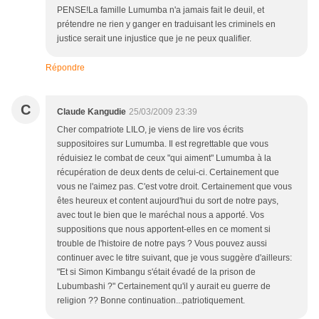
PENSE!La famille Lumumba n'a jamais fait le deuil, et
prétendre ne rien y ganger en traduisant les criminels en
justice serait une injustice que je ne peux qualifier.
Répondre
C
Claude Kangudie
25/03/2009 23:39
Cher compatriote LILO, je viens de lire vos écrits
suppositoires sur Lumumba. Il est regrettable que vous
réduisiez le combat de ceux "qui aiment" Lumumba à la
récupération de deux dents de celui-ci. Certainement que
vous ne l'aimez pas. C'est votre droit. Certainement que vous
êtes heureux et content aujourd'hui du sort de notre pays,
avec tout le bien que le maréchal nous a apporté. Vos
suppositions que nous apportent-elles en ce moment si
trouble de l'histoire de notre pays ? Vous pouvez aussi
continuer avec le titre suivant, que je vous suggère d'ailleurs:
"Et si Simon Kimbangu s'était évadé de la prison de
Lubumbashi ?" Certainement qu'il y aurait eu guerre de
religion ?? Bonne continuation...patriotiquement.