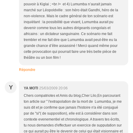
pouvoir à Kiglai ; <br /> et 4) Lumumba n’aurait jamais
marché sur Léopoldville : son héro était Gandhi, héro de la
non-violence. Mais le cadre général de ton scénario est
inquiétant : la possibilité que vivant, Lumumba aurait pu
devenir comme tous les autres dirigeants congolais et
africains : un dictateur sanguinaire. Ce scénario me fait
trembler et me fait dire que Lumumba avait peut-être eu la
grande chance d’être assassiné ! Merci quand même pour
cette provocation qui pourrait faire une très belle pièce de
théâtre ou un bon film !
Répondre
Y
YA MOTI
25/03/2009 20:06
Chers compatriotes et Amis du blog,Cher Lilo,En parcourant
ton article sur " l'extrapolation de la mort de Lumumba, je me
suis dit et je confirme que jamais l'histoire n'a été conjugué
par de "si"( de supposition), elle est à considérer dans son
contexte evenementiel et chronologique. A travers tes écrits,
tu nous demandes d'effectuer un exercice de supputation sur
ce qui aurait pu être le devenir de celui qui était visionnaire et