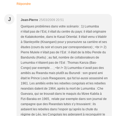
Répondre
J
Jean-Pierre
25/03/2009 20:51
Quelques problèmes dans votre scénario : 1) Lumumba
n’était pas de l’Est, il était du centre du pays: il était originaire
de Katakokombe, dans le Kasaï Oriental. Il était venu s’établir
à Stanleyville (Kisangani) pour y poursuivre sa carrière et ses
études (cours du soir et cours par correspondance) ; <br /> 2)
Pierre Mulele n’était pas de l’Est : il était de la tribu Pende du
Bandundu (Kwilu) ; au fait, nombre de collaborateurs de
Lumumba n’étaient pas de l’Est : Thomas Kanza (Bas-
Congo) par exemple… ; <br /> 3) Lumumba n’avait pas des
amitiés au Rwanda mais plutôt au Burundi : son grand ami
était le Prince Louis Rwagasore, qui fut lui-aussi assassiné en
1961. Les amitiés entre les rebelles congolais et les rebelles
rwandais datent de 1964, après la mort de Lumumba : Che
Guevara, qui se trouvait dans le maquis du Mzee Kabila à
Fizi-Baraka en 1965, relate par exemple dans son journal de
campagne que des Rwandais tutsis s’y trouvaient : ils
aidaient les rebelles dans l’espoir qu’après la chute du
régime de Léo, les Congolais les aideraient à reconquérir le