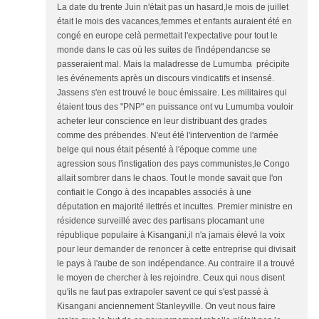
La date du trente Juin n'était pas un hasard,le mois de juillet
était le mois des vacances,femmes et enfants auraient été en
congé en europe celà permettait l'expectative pour tout le
monde dans le cas où les suites de l'indépendancse se
passeraient mal. Mais la maladresse de Lumumba précipite
les événements après un discours vindicatifs et insensé.
Jassens s'en est trouvé le bouc émissaire. Les militaires qui
étaient tous des "PNP" en puissance ont vu Lumumba vouloir
acheter leur conscience en leur distribuant des grades
comme des prébendes. N'eut été l'intervention de l'armée
belge qui nous était pésenté à l'époque comme une
agression sous l'instigation des pays communistes,le Congo
allait sombrer dans le chaos. Tout le monde savait que l'on
confiait le Congo à des incapables associés à une
députation en majorité ilettrés et incultes. Premier ministre en
résidence surveillé avec des partisans plocamant une
république populaire à Kisangani,il n'a jamais élevé la voix
pour leur demander de renoncer à cette entreprise qui divisait
le pays à l'aube de son indépendance. Au contraire il a trouvé
le moyen de chercher à les rejoindre. Ceux qui nous disent
qu'ils ne faut pas extrapoler savent ce qui s'est passé à
Kisangani anciennement Stanleyville. On veut nous faire