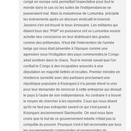
congé en europe celà permettait l'expectative pour tout le
monde dans le cas où les suites de l'indépendancse se
passeraient mal. Mais la maladresse de Lumumba précipite
les événements après un discours vindicatif et insensé.
Jassens s'en est trouvé le bouc émissaire. Les militaires qui
étaient tous des "PNP" en puissance ont vu Lumumba vouloir
acheter leur conscience en leur distribuant des grades
comme des prébendes. N'eut été l'intervention de l'armée
belge qui nous était pésentée à l'époque comme une
agression sous l'instigation des pays communistes,le Congo
allait sombrer dans le chaos. Tout le monde savait que l'on
confiait le Congo à des incapables associés à une
députation en majorité ilettrés et incultes. Premier ministre en
résidence surveillé avec des partisans proclamant une
république populaire à Kisangani,il n'a jamais élevé la voix
pour leur demander de renoncer à cette entreprise qui divisait
le pays à l'aube de son indépendance. Au contraire il a trouvé
le moyen de chercher à les rejoindre. Ceux qui nous disent
qu'ils ne faut pas extrapoler savent ce qui s'est passé à
Kisangani anciennement Stanleyville. On veut nous faire
croire que le but de ce gouvernement rebelle n'était pas la
conquête du pouvoir. Pourquoi s'est-il fait reconnaitre par tous
les gouvernements communistes et progressistes du