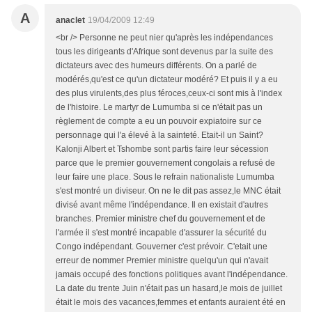
A
anaclet
19/04/2009 12:49
<br /> Personne ne peut nier qu'après les indépendances
tous les dirigeants d'Afrique sont devenus par la suite des
dictateurs avec des humeurs différents. On a parlé de
modérés,qu'est ce qu'un dictateur modéré? Et puis il y a eu
des plus virulents,des plus féroces,ceux-ci sont mis à l'index
de l'histoire. Le martyr de Lumumba si ce n'était pas un
règlement de compte a eu un pouvoir expiatoire sur ce
personnage qui l'a élevé à la sainteté. Etait-il un Saint?
Kalonji Albert et Tshombe sont partis faire leur sécession
parce que le premier gouvernement congolais a refusé de
leur faire une place. Sous le refrain nationaliste Lumumba
s'est montré un diviseur. On ne le dit pas assez,le MNC était
divisé avant même l'indépendance. Il en existait d'autres
branches. Premier ministre chef du gouvernement et de
l'armée il s'est montré incapable d'assurer la sécurité du
Congo indépendant. Gouverner c'est prévoir. C'etait une
erreur de nommer Premier ministre quelqu'un qui n'avait
jamais occupé des fonctions politiques avant l'indépendance.
La date du trente Juin n'était pas un hasard,le mois de juillet
était le mois des vacances,femmes et enfants auraient été en