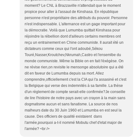
moment? Le CNL à Brazzaville n'attendait que le moment
propice pour aller à l'assaut de Kinshasa. En république
personne n'est propriétaire des attributs du pouvoir. Personne
n'est indispensable. L'alternance est un gage important pour
la démocratie. Voilà que Lumumba quittait Kinshasa pour
réjoindre la rébellion dont d'ailleurs certains membres ont
reçu un entrainement en Chine communiste. Il aurait été un
dictateurs comme ceux qui l'ont adoubé,Sékou
Touré,Nasser,Kroutchev,Nkrumah,Castro et l'ensemlbe du
monde communiste. Même la Bible on en fait l'éxégèse. On
ne révise rien,on revisite le mensonge absolutoire qui a été
dit en faveur de Lumumba depuis sa mort. Allez
comprendre,officiellement c'est la CIA qui l'a assasiné et c'est
la Belgique qui verse des indemnités à sa famille. La thèse
d'un règlement de compte serait-elle confirmée?Je conseille
de lire l'histoire de notre pays avec un crayon à la main sans
dogmatisme aucun et sans fanatisme. La source de nos
malheurs date du 30 Juin 1960 et Lumumba en est seul la
cause. Des officiers de qualité existaient dans
l'armée,pourquoi a-t-il nommé Mobutu chef d'etat major de
l'armée? <br />