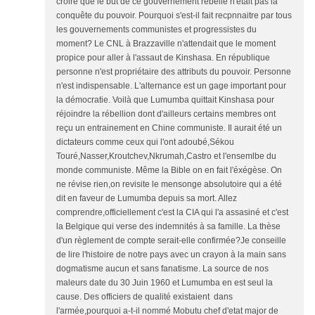
croire que le but de ce gouvernement rebelle n'était pas la
conquête du pouvoir. Pourquoi s'est-il fait recpnnaitre par tous
les gouvernements communistes et progressistes du
moment? Le CNL à Brazzaville n'attendait que le moment
propice pour aller à l'assaut de Kinshasa. En république
personne n'est propriétaire des attributs du pouvoir. Personne
n'est indispensable. L'alternance est un gage important pour
la démocratie. Voilà que Lumumba quittait Kinshasa pour
réjoindre la rébellion dont d'ailleurs certains membres ont
reçu un entrainement en Chine communiste. Il aurait été un
dictateurs comme ceux qui l'ont adoubé,Sékou
Touré,Nasser,Kroutchev,Nkrumah,Castro et l'ensemlbe du
monde communiste. Même la Bible on en fait l'éxégèse. On
ne révise rien,on revisite le mensonge absolutoire qui a été
dit en faveur de Lumumba depuis sa mort. Allez
comprendre,officiellement c'est la CIA qui l'a assasiné et c'est
la Belgique qui verse des indemnités à sa famille. La thèse
d'un règlement de compte serait-elle confirmée?Je conseille
de lire l'histoire de notre pays avec un crayon à la main sans
dogmatisme aucun et sans fanatisme. La source de nos
maleurs date du 30 Juin 1960 et Lumumba en est seul la
cause. Des officiers de qualité existaient dans
l'armée,pourquoi a-t-il nommé Mobutu chef d'etat major de