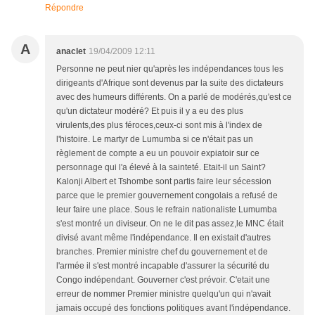
Répondre
A
anaclet
19/04/2009 12:11
Personne ne peut nier qu'après les indépendances tous les
dirigeants d'Afrique sont devenus par la suite des dictateurs
avec des humeurs différents. On a parlé de modérés,qu'est ce
qu'un dictateur modéré? Et puis il y a eu des plus
virulents,des plus féroces,ceux-ci sont mis à l'index de
l'histoire. Le martyr de Lumumba si ce n'était pas un
règlement de compte a eu un pouvoir expiatoir sur ce
personnage qui l'a élevé à la sainteté. Etait-il un Saint?
Kalonji Albert et Tshombe sont partis faire leur sécession
parce que le premier gouvernement congolais a refusé de
leur faire une place. Sous le refrain nationaliste Lumumba
s'est montré un diviseur. On ne le dit pas assez,le MNC était
divisé avant même l'indépendance. Il en existait d'autres
branches. Premier ministre chef du gouvernement et de
l'armée il s'est montré incapable d'assurer la sécurité du
Congo indépendant. Gouverner c'est prévoir. C'etait une
erreur de nommer Premier ministre quelqu'un qui n'avait
jamais occupé des fonctions politiques avant l'indépendance.