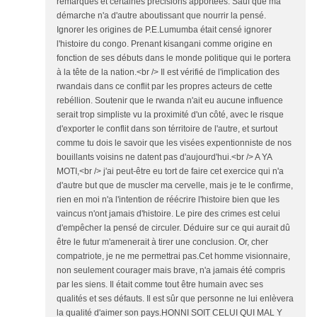
rémarques et certaines précisions apportées. Sauf que ma
démarche n'a d'autre aboutissant que nourrir la pensé.
Ignorer les origines de P.E.Lumumba était censé ignorer
l'histoire du congo. Prenant kisangani comme origine en
fonction de ses débuts dans le monde politique qui le portera
à la tête de la nation.<br /> Il est vérifié de l'implication des
rwandais dans ce conflit par les propres acteurs de cette
rebéllion. Soutenir que le rwanda n'ait eu aucune influence
serait trop simpliste vu la proximité d'un côté, avec le risque
d'exporter le conflit dans son térritoire de l'autre, et surtout
comme tu dois le savoir que les visées expentionniste de nos
bouillants voisins ne datent pas d'aujourd'hui.<br /> A YA
MOTI,<br /> j'ai peut-être eu tort de faire cet exercice qui n'a
d'autre but que de muscler ma cervelle, mais je te le confirme,
rien en moi n'a l'intention de réécrire l'histoire bien que les
vaincus n'ont jamais d'histoire. Le pire des crimes est celui
d'empêcher la pensé de circuler. Déduire sur ce qui aurait dû
être le futur m'amenerait à tirer une conclusion. Or, cher
compatriote, je ne me permettrai pas.Cet homme visionnaire,
non seulement courager mais brave, n'a jamais été compris
par les siens. Il était comme tout être humain avec ses
qualités et ses défauts. Il est sûr que personne ne lui enlèvera
la qualité d'aimer son pays.HONNI SOIT CELUI QUI MAL Y