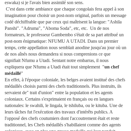
eswaka) si je l'avais bien assimilé son sens.
C'est dans cette ambiance que chaque congolais fera appel à son
imagination pour choisir un post-nom original, parfois un message
codé déchiffrable que par ceux qui maîtrisent la langue: "Ashila
Panshi". "Adruma", "Aboma Soda", etc, etc. Un de nos
formateurs, le professeur Gambembo s'était de sa part attribué un
post-nom énigmatique: NFUMU A UTADI. Dans un premier
temps, cette appellation nous semblait anodine jusqu'au jour où un
de nos aînés nous demandera si nous comprenions ce que
signifiait Nfumu a Utadi. Sentant notre embarras, il nous
expliquera que Nfumu a Utadi était tout simplement
"
un chef
médaillé
"
En effet, à l'époque coloniale, les belges avaient institué des chefs
médaillés choisis parmi des chefs traditionnels. Plus instruits, ils
servaient de" trait d'union" entre la population et les agents
coloniaux. Certains s'exprimaient en français ou en langues
nationales: le swahili, le lingala, le tshiluba, ou le kituba. Une de
leurs tâches fut l'exécution des travaux d'intérêts publics. A
l'opposé des chefs coutumiers dont l'accoutrement était et reste
traditionnel, les Chefs médaillés s'habillaient comme des agents