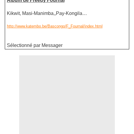
Album de Freedy Fournal
Kikwit, Masi-Manimba,,Pay-Kongila…
http://www.katembo.be/Bascongo/F_Fournal/index.html
Sélectionné par Messager