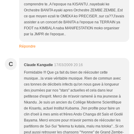
comprendre te..A l'epoque na KISANTU..nayebaki ke
Orchestre BANITA eyaki apres Orchestre ZEMBE ZEMBE..Est
ce que moyen ezali te OMEKA ko PRECISER..sur ca??J'avais
assister a un concert de BANITA a l'epoque na TERRAIN ya
FOOT na KIMBALA naba MANIFESTATION moko organiser
par la JMPR de l'epoque..
Répondre
C
Claude Kangudie
17/03/2009 20:16
Formidable !!! Que ça fait du bien de réécouter cette
musique...la vraie véritable musique. Rien de commun avec
ces tonnes de décibels infects qu'on nous gave à longueur
des journées par nos "stars" actuelles et cela dans leur
petitesse d'esprit. Merci de m'avoir ramené à ma jeunesse à
Nkandu. Je suis un ancien du Collège Moderne Scientifique
de Kisantu, actuel Institut Kubama. J'en profite pour faire un
clin d'oeil à mes amis et frères Ando Changa dit Saïo et Godé
Bayama. Merci encore pour m'avoir permis de réécouter les
partitions de Sui-Sui "telema tu kutala, malu ma toloka"...Si on
peut aussi retrouver les chansons "Yvonne" de Grand Zembe-