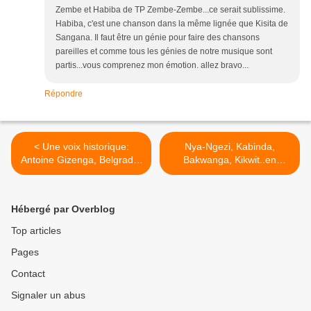
Zembe et Habiba de TP Zembe-Zembe...ce serait sublissime.
Habiba, c'est une chanson dans la même lignée que Kisita de
Sangana. Il faut être un génie pour faire des chansons
pareilles et comme tous les génies de notre musique sont
partis...vous comprenez mon émotion. allez bravo...
Répondre
< Une voix historique:
Nya-Ngezi, Kabinda,
Antoine Gizenga, Belgrade,
Bakwanga, Kikwit..en
1961.
images >
Hébergé par Overblog
Top articles
Pages
Contact
Signaler un abus