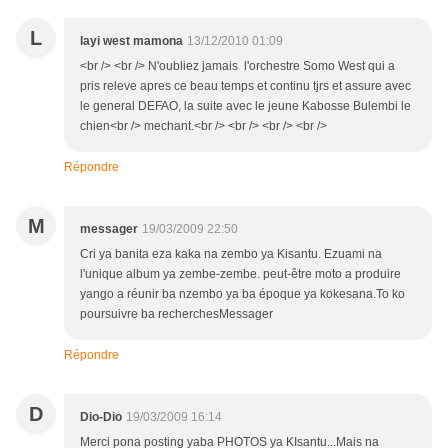
L
layi west mamona
13/12/2010 01:09
<br /> <br /> N'oubliez jamais l'orchestre Somo West qui a
pris releve apres ce beau temps et continu tjrs et assure avec
le general DEFAO, la suite avec le jeune Kabosse Bulembi le
chien<br /> mechant.<br /> <br /> <br /> <br />
Répondre
M
messager
19/03/2009 22:50
Cri ya banita eza kaka na zembo ya Kisantu. Ezuami na
l'unique album ya zembe-zembe. peut-être moto a produire
yango a réunir ba nzembo ya ba époque ya kokesana.To ko
poursuivre ba recherchesMessager
Répondre
D
Dio-Dio
19/03/2009 16:14
Merci pona posting yaba PHOTOS ya KIsantu...Mais na