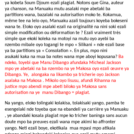
ya kobeta Soum Djoum ezali plagiat. Notons que Gina, auteur
ya chanson, na Manuaku mutu asalaki mpe abetaki ba
partitions wana, bazalaki na autorisation moko te. Kokamua,
même tee na lelo oyo, Manuaku azali toujours koyeba bokeseni
wana te. Eloko oyo asalaki ezali na originalité na nini soki ezali
simple modification ou déformation te ? Ezali vraiment très
simple que ekoki koleka na motoyi na mutu oyo ayebi ba
nzembo mibale oyo togangi te mpo « Silikani » nde ezali base
ya ba partitions ya « Consolation ». En plus, mpo nini
asukaki kaka na mua ba notes wana mpe aboyi kopusana?
Ba
ndeko, toyebi que Manu Dibango afundaka Micheal Jackson
mpo ye abetaki na ba nzembo na ye Makosa oyo ezali œuvre ya
Dibango. Ye, alongaka na likambo ya tricherie oyo Jackson
asalaka na Makosa . Mikolo oyo lisusu, afundi Rihanna na
justice mpo abendi mpe abeti biloko ya Makosa sans
autorisation na ye manu Dibango = plagiat.
Na yango, eloko tolingaki kolakisa, tolakisaki yango, pamba te
esengelaki nde toyeba que na ebandeli ya carrière ya Manuaku
, ye abandaki kosala plagiat mpe ko tricher baninga sans aucun
doute mpo ba preuves ezali wana mpe akimi ko affronter
yango. Neti ezali boye, ekotikala mua mpasi mpo atikala