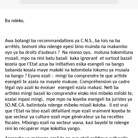
Ba ndeko,
Awa botangi ba recommandations ya C.N.S., ba lois na ba
arrêtés, bomoni sika ndenge epesi bino muinda na makambo
oyo ya ba droits d’auteurs ?
Na nionso oyo,
motuna tokomituna
mozali, mpo na nini batu bazali
kaka ignorant
et surtout bazali
kozela que l’Etat azua ba initiatives esika esengeli na bango
babanda kosala maye makoki na kotombola lokumu ya musala
na bango ? Eyano ezali :
mingi ba comprendre te que artiste
esengeli te azala na mayele mukuse. Compréhension ya cadre
légal oyo azali ko évoluer
esengeli ezala makasi. Neti ba
artistes mingi bazali ko comprendre eloko nini mibeko milobi te,
ezalai mpasi mingi,
mpe mpo na koyeba esengeli ba juristes ya
SO.NE.CA. balimbola ndenge mibeko mizali koloba.
Il est vrai
que l’Etat na biso ezali défaillant mpe ezali vraiment koyeba te
que secteur ya culture ezali mpe générateur ya ba recettes
fiscales. Mbongo ezali na secteur wana, kasi bayebi te ndenge
nini ko récupérer mpe kokotisa yango.