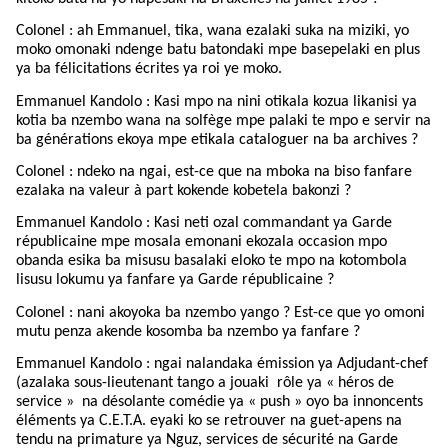
Colonel : ah Emmanuel, tika, wana ezalaki suka na miziki, yo
moko omonaki ndenge batu batondaki mpe basepelaki en plus
ya ba félicitations écrites ya roi ye moko.
Emmanuel Kandolo : Kasi mpo na nini otikala kozua likanisi ya
kotia ba nzembo wana na solfège mpe palaki te mpo e servir na
ba générations ekoya mpe etikala cataloguer na ba archives ?
Colonel : ndeko na ngai, est-ce que na mboka na biso fanfare
ezalaka na valeur à part kokende kobetela bakonzi ?
Emmanuel Kandolo : Kasi neti ozal commandant ya Garde
républicaine mpe mosala emonani ekozala occasion mpo
obanda esika ba misusu basalaki eloko te mpo na kotombola
lisusu lokumu ya fanfare ya Garde républicaine ?
Colonel : nani akoyoka ba nzembo yango ? Est-ce que yo omoni
mutu penza akende kosomba ba nzembo ya fanfare ?
Emmanuel Kandolo : ngai nalandaka émission ya Adjudant-chef
(azalaka sous-lieutenant tango a jouaki
rôle ya « héros de
service »
na désolante comédie ya « push » oyo ba innoncents
éléments ya C.E.T.A. eyaki ko se retrouver na guet-apens na
tendu na primature ya Nguz, services de sécurité na Garde