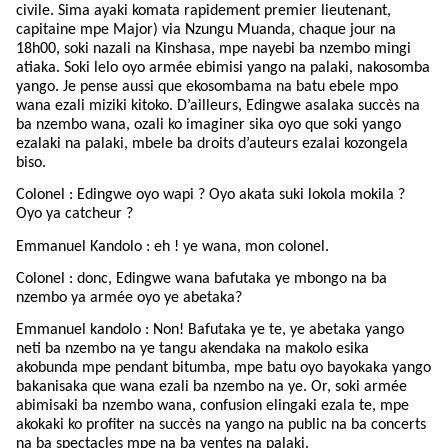
civile. Sima ayaki komata rapidement premier lieutenant,
capitaine mpe Major) via Nzungu Muanda, chaque jour na
18h00, soki nazali na Kinshasa, mpe nayebi ba nzembo mingi
atiaka. Soki lelo oyo armée ebimisi yango na palaki, nakosomba
yango. Je pense aussi que ekosombama na batu ebele mpo
wana ezali miziki kitoko. D’ailleurs, Edingwe asalaka succès na
ba nzembo wana, ozali ko imaginer sika oyo que soki yango
ezalaki na palaki, mbele ba droits d’auteurs ezalai kozongela
biso.
Colonel : Edingwe oyo wapi ? Oyo akata suki lokola mokila ?
Oyo ya catcheur ?
Emmanuel Kandolo : eh ! ye wana, mon colonel.
Colonel : donc, Edingwe wana bafutaka ye mbongo na ba
nzembo ya armée oyo ye abetaka?
Emmanuel kandolo : Non! Bafutaka ye te, ye abetaka yango
neti ba nzembo na ye tangu akendaka na makolo esika
akobunda mpe pendant bitumba, mpe batu oyo bayokaka yango
bakanisaka que wana ezali ba nzembo na ye. Or, soki armée
abimisaki ba nzembo wana, confusion elingaki ezala te, mpe
akokaki ko profiter na succès na yango na public na ba concerts
na ba spectacles mpe na ba ventes na palaki.