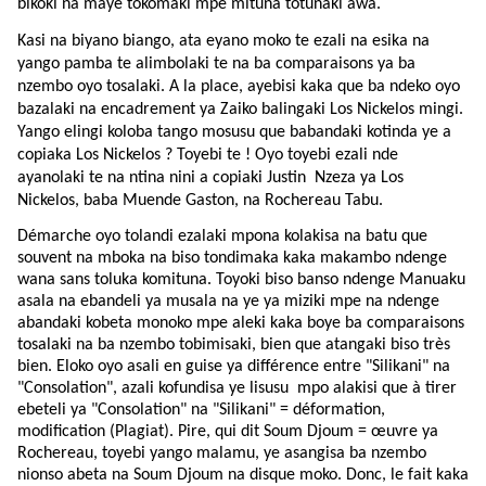
bikoki na maye tokomaki mpe mituna totunaki awa.
Kasi na biyano biango, ata eyano moko te ezali na esika na
yango pamba te alimbolaki te na ba comparaisons ya ba
nzembo oyo tosalaki. A la place, ayebisi kaka que ba ndeko oyo
bazalaki na encadrement ya Zaiko balingaki Los Nickelos mingi.
Yango elingi koloba tango mosusu que babandaki kotinda ye a
copiaka Los Nickelos ? Toyebi te ! Oyo toyebi ezali nde
ayanolaki te na ntina nini a copiaki Justin Nzeza ya Los
Nickelos, baba Muende Gaston, na Rochereau Tabu.
Démarche oyo tolandi ezalaki mpona kolakisa na batu que
souvent na mboka na biso tondimaka kaka makambo ndenge
wana sans toluka komituna. Toyoki biso banso ndenge Manuaku
asala na ebandeli ya musala na ye ya miziki mpe na ndenge
abandaki kobeta monoko mpe aleki kaka boye ba comparaisons
tosalaki na ba nzembo tobimisaki, bien que atangaki biso très
bien. Eloko oyo asali en guise ya différence entre "Silikani" na
"Consolation", azali kofundisa ye lisusu mpo alakisi que à tirer
ebeteli ya "Consolation" na "Silikani" = déformation,
modification (Plagiat). Pire, qui dit Soum Djoum = œuvre ya
Rochereau, toyebi yango malamu, ye asangisa ba nzembo
nionso abeta na Soum Djoum na disque moko. Donc, le fait kaka