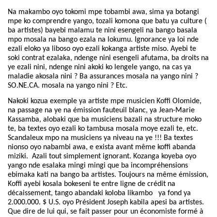
Na makambo oyo tokomi mpe tobambi awa, sima ya botangi
mpe ko comprendre yango, tozali komona que batu ya culture (
ba artistes) bayebi malamu te nini esengeli na bango basala
mpo mosala na bango ezala na lokumu. Ignorance ya loi nde
ezali eloko ya liboso oyo ezali kokanga artiste miso. Ayebi te
soki contrat ezalaka, ndenge nini esengeli afutama, ba droits na
ye ezali nini, ndenge nini akoki ko lengele yango, na cas ya
maladie akosala nini ? Ba assurances mosala na yango nini ?
SO.NE.CA. mosala na yango nini ? Etc.
Nakoki kozua exemple ya artiste mpe musicien Koffi Olomide,
na passage na ye na émission fauteuil blanc, ya Jean-Marie
Kassamba, alobaki que ba musiciens bazali na structure moko
te, ba textes oyo ezali ko tambusa mosala moye ezali te, etc.
Scandaleux mpo na musiciens ya niveau na ye !!! Ba textes
nionso oyo nabambi awa, e exista avant même koffi abanda
miziki.
Azali tout simplement ignorant. Kozanga koyeba oyo
yango nde esalaka mingi mingi que ba incompréhensions
ebimaka kati na bango ba artistes. Toujours na même émission,
Koffi ayebi kosala bokeseni te entre ligne de crédit na
décaissement, tango abandaki koloba likambo
ya fond ya
2.000.000. $ U.S. oyo Président Joseph kabila apesi ba artistes.
Que dire de lui qui, se fait passer pour un économiste formé à