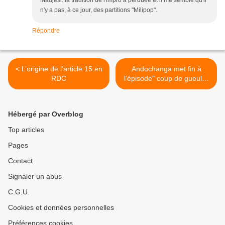
Madjesi. la tradition de l'impro a perduée et il me semble qu'il
n'y a pas, à ce jour, des partitions "Milipop".
Répondre
< L’origine de l’article 15 en
Andochanga met fin à
RDC
l'épisode" coup de gueule"
>
Hébergé par Overblog
Top articles
Pages
Contact
Signaler un abus
C.G.U.
Cookies et données personnelles
Préférences cookies