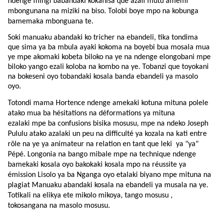
ndenge mingi babandaki kokanisa que azali mutu amemi
mbongunana na miziki na biso. Tolobi boye mpo na kobunga
bamemaka mbonguana te.
Soki manuaku abandaki ko tricher na ebandeli, tika tondima
que sima ya ba mbula ayaki kokoma na boyebi bua mosala mua
ye mpe akomaki kobeta biloko na ye na ndenge elongobani mpe
biloko yango ezali koloba na kombo na ye. Tobanzi que toyokani
na bokeseni oyo tobandaki kosala banda ebandeli ya masolo
oyo.
Totondi mama Hortence ndenge amekaki kotuna mituna polele
atako mua ba hésitations na déformations ya mituna
ezalaki mpe ba confusions bisika mosusu, mpe na ndeko Joseph
Pululu atako azalaki un peu na difficulté ya kozala na kati entre
rôle na ye ya animateur na relation en tant que leki ya "ya"
Pépé. Longonia na bango mibale mpe na technique ndenge
bamekaki kosala oyo bakokaki kosala mpo na réussite ya
émission Lisolo ya ba Nganga oyo etalaki biyano mpe mituna na
plagiat Manuaku abandaki kosala na ebandeli ya musala na ye.
Totikali na elikya ete mikolo mikoya, tango mosusu ,
tokosangana na masolo mosusu.