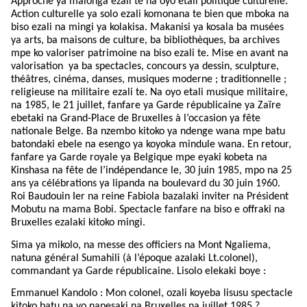
Approche ya malonga ezali te na oyo etali politique culturelle.
Action culturelle ya solo ezali komonana te bien que mboka na
biso ezali na mingi ya kolakisa. Makanisi ya kosala ba musées
ya arts, ba maisons de culture, ba bibliothèques, ba archives
mpe ko valoriser patrimoine na biso ezali te. Mise en avant na
valorisation
ya ba spectacles, concours ya dessin, sculpture,
théâtres, cinéma, danses, musiques moderne ; traditionnelle ;
religieuse na militaire ezali te. Na oyo etali musique militaire,
na 1985, le 21 juillet, fanfare ya Garde républicaine ya Zaïre
ebetaki na Grand-Place de Bruxelles à l’occasion ya fête
nationale Belge. Ba nzembo kitoko ya ndenge wana mpe batu
batondaki ebele na esengo ya koyoka mindule wana. En retour,
fanfare ya Garde royale ya Belgique mpe eyaki kobeta na
Kinshasa na fête de l’indépendance le, 30 juin 1985, mpo na 25
ans ya célébrations ya lipanda na boulevard du 30 juin 1960.
Roi Baudouin Ier na reine Fabiola bazalaki inviter na Président
Mobutu na mama Bobi. Spectacle fanfare na biso e offraki na
Bruxelles ezalaki kitoko mingi.
Sima ya mikolo, na messe des officiers na Mont Ngaliema,
natuna général Sumahili (à l’époque azalaki Lt.colonel),
commandant ya Garde républicaine. Lisolo elekaki boye :
Emmanuel Kandolo : Mon colonel, ozali koyeba lisusu spectacle
kitoko batu na yo napesaki na Bruxelles na juillet 1985 ?