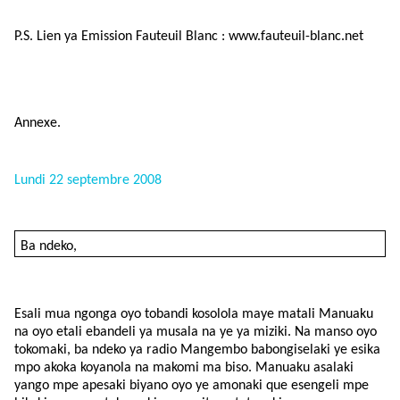
P.S. Lien ya Emission Fauteuil Blanc : www.fauteuil-blanc.net
Annexe.
Lundi 22 septembre 2008
Ba ndeko,
Esali mua ngonga oyo tobandi kosolola maye matali Manuaku
na oyo etali ebandeli ya musala na ye ya miziki. Na manso oyo
tokomaki, ba ndeko ya radio Mangembo babongiselaki ye esika
mpo akoka koyanola na makomi ma biso. Manuaku asalaki
yango mpe apesaki biyano oyo ye amonaki que esengeli mpe