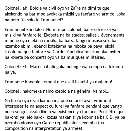
Colonel : ah! Bolole ya civil oyo ya Zaïre na dimi te que
akokende na bar mpo ayokaka miziki ya fanfare ya armée.
Loba
na poto. Ya solo te Emmanuel?
Emmanuel Kandolo :
Hum! mon colonel, bar ezali esika ya
miziki ya fanfare te. Ekobeta na ba stades; salles ;
événements
minene oyo eleki na mosika ba bars. Tango mosusu soki ba
nzembo ebimi, ebandi kotekama na mboka ba paya, ekoki
kosalema que fanfare ya Garde républicaine ekomaka inviter
na kobeta ba concerts oyo ya ba musiques militaires.
Colonel : Eh! Maréchal alingaka ndenge wana mpo na lokumu
na ye.
Emmanue Kandolo : omoni que ezali likanisi ya malamu!
Colonel : nakomeka naino kosolola na général Nzimbi...
Na lisolo oyo ezali komonana que colonel azali vraiment
intéresser te na aspect culturel ya fanfare pendant que yango
nde esengeli ezala likolo ya existence ya fanfare. Peut-être que
bakonzi ya lelo bakoki kozua makanisi ya kobimisa ba C.D. ya ba
nzembo nionso oyo Garde républicaines eyemba (ba
composition na interprétation ya armée)