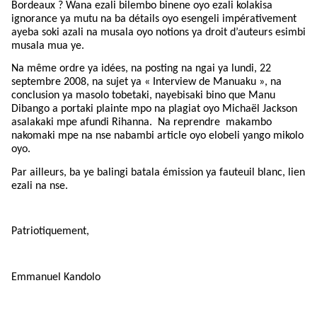
Bordeaux ? Wana ezali bilembo binene oyo ezali kolakisa
ignorance ya mutu na ba détails oyo esengeli impérativement
ayeba soki azali na musala oyo notions ya droit d’auteurs esimbi
musala mua ye.
Na même ordre ya idées, na posting na ngai ya lundi, 22
septembre 2008, na sujet ya « Interview de Manuaku », na
conclusion ya masolo tobetaki, nayebisaki bino que Manu
Dibango a portaki plainte mpo na plagiat oyo Michaël Jackson
asalakaki mpe afundi Rihanna.
Na reprendre
makambo
nakomaki mpe na nse nabambi article oyo elobeli yango mikolo
oyo.
Par ailleurs, ba ye balingi batala émission ya fauteuil blanc, lien
ezali na nse.
Patriotiquement,
Emmanuel Kandolo