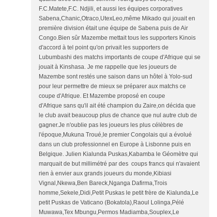
F.C.Matete,F.C. Ndjili, et aussi les équipes corporatives
Sabena,Chanic,Otraco,UtexLeo,même Mikado qui jouait en
première division était une équipe de Sabena puis de Air
Congo.Bien sûr Mazembe mettait tous les supporters Kinois
d'accord à tel point qu'on privait les supporters de
Lubumbashi des matchs importants de coupe d'Afrique qui se
jouait à Kinshasa. Je me rappelle que les joueurs de
Mazembe sont restés une saison dans un hôtel à Yolo-sud
pour leur permettre de mieux se préparer aux matchs ce
coupe d'Afrique. Et Mazembe proposé en coupe
d'Afrique sans qu'il ait été champion du Zaire,on décida que
le club avait beaucoup plus de chance que nul autre club de
gagner.Je n'oublie pas les joueurs les plus célèbres de
l'époque,Mukuna Troué,le premier Congolais qui a évolué
dans un club professionnel en Europe à Lisbonne puis en
Belgique. Julien Kialunda Puskas,Kabamba le Géomètre qui
marquait de but millimétré par des coups francs qui n'avaient
rien à envier aux grands joueurs du monde,Kibiasi
Vignal,Nkewa,Ben Bareck,Nganga Dafirma,Trois
homme,Sekele,Didi,Petit Puskas le petit frère de Kialunda,Le
petit Puskas de Vaticano (Bokatola),Raoul Lolinga,Pélé
Muwawa,Tex Mbungu,Permos Madiamba,Souplex,Le