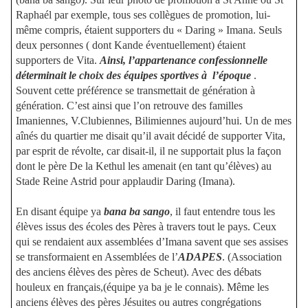
Raphaél par exemple, tous ses collègues de promotion, lui-
même compris, étaient supporters du « Daring » Imana. Seuls
deux personnes ( dont Kande éventuellement) étaient
supporters de Vita.
Ainsi, l’appartenance confessionnelle
déterminait le
choix des équipes sportives à
l’époque
.
Souvent cette préférence se transmettait de génération à
génération. C’est ainsi que l’on retrouve des familles
Imaniennes, V.Clubiennes, Bilimiennes aujourd’hui. Un de mes
aînés du quartier me disait qu’il avait décidé de supporter Vita,
par esprit de révolte, car disait-il, il ne supportait plus la façon
dont le père De la Kethul les amenait (en tant qu’élèves) au
Stade Reine Astrid pour applaudir Daring (Imana).
En disant équipe ya
bana ba sango
, il faut entendre tous les
élèves issus des écoles des Pères à travers tout le pays. Ceux
qui se rendaient aux assemblées d’Imana savent que ses assises
se transformaient en Assemblées de l’
ADAPES
. (Association
des anciens élèves des pères de Scheut). Avec des débats
houleux en français,(équipe ya ba je le connais). Même les
anciens élèves des pères Jésuites ou autres congrégations