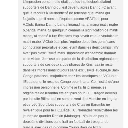
L'impresion personnelle était que les intellectuels étaient
supporters de Daring qui est devenu après Daring FC avant
que le recours à l'authenticité ne retienne que Imana qui
fut jadis le petit nom de l'équipe comme VEA l'était pour
V.Club. Banga Daring banga Imana,Imana Imana matiti mabe
o,banga Imana. Si quelqu'un connais la signification de matiti
mabe,j'ai chanté à tue-tête sans trop savoir ce que voulait dire
matiti mabe. V.Club était plus l'équipe de petites gens( sans
connotation péjorative)et ceci etant dans les deux camps il n'y
avait pas d'exclusivité mais l'impression d'ensemble donnait
cette vision. Je n'ose pas parler de la distribution régionale de
supporters de ces deux clubs phares de Kinshasa,je reste
dans les impressions toujours sans exclusivité aucune,le Bas-
Congo paraissait majoritaire chez les fanatiques de V.Club et
l'Equateur et le reste du Congo pour Imana. Ce n'est là qu'une
impression personnelle. Comme je l'ai lu ici meme,les
originaires de Kitambo étaient plus pour F.C. Dragon devenu
par la suite Bilima qui en somme veut dire Monstre en lingala
et de Léo Sport. Les supporters de Citas ou Barumbu ne
rêvaient que pour le F.C.Liège.F.C. Nomades faisait vibrer les
jeunes de quartier Renkin (Matonge). N'oublion pas la
deuxième divisions qui offrait un football de très grande
qualité avec des club comme Young Boys de Ndjili,