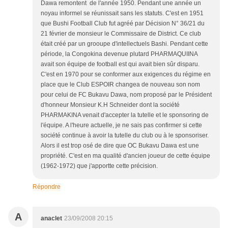
Dawa remontent de l'année 1950. Pendant une année un
noyau informel se réunissait sans les statuts. C'est en 1951
que Bushi Football Club fut agréé par Décision N° 36/21 du
21 février de monsieur le Commissaire de District. Ce club
était créé par un grooupe d'intellectuels Bashi. Pendant cette
période, la Congokina devenue plutard PHARMAQUIINA
avait son équipe de football est qui avait bien sûr disparu.
C'est en 1970 pour se conformer aux exigences du régime en
place que le Club ESPOIR changea de nouveau son nom
pour celui de FC Bukavu Dawa, nom proposé par le Président
d'honneur Monsieur K.H Schneider dont la société
PHARMAKINA venait d'accepter la tutelle et le sponsoring de
l'équipe. A l'heure actuelle, je ne sais pas confirmer si cette
société continue à avoir la tutelle du club ou à le sponsoriser.
Alors il est trop osé de dire que OC Bukavu Dawa est une
propriété. C'est en ma qualité d'ancien joueur de cette équipe
(1962-1972) que j'apportte cette précision.
Répondre
A
anaclet
23/09/2008 20:15