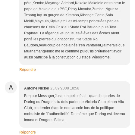
père,Kembo,Mayanga Adelard,Kakoko,Makelele entraineur le
papa de Makelele du PSG,Ricky Mavuba,Zumbel,Ngunza
Tchang lay un garçon de Kitambo,Kibonge Gento,Saio
Mokili,Mayaula,Kiyika,etc.Les mi-temps ponctuées par les
chansons de Celia Cruz au Stade Roi Baudoin puis Tata
Raphael. La légende veut que les élèves des écoles aient
porté les pierres qui ont construit le Stade Roi
Baudoin,beaucoup de nos ainés s'en vantaient,j'aimerais que
Muanamangembo me le confirme puiqu'ils prétendent avoir
aussi participé à la construction du stade Vélodrome.
Répondre
A
Antoine Nickel
23/09/2008 18:58
Bonjour Messager,Juste un petit détail : quand tu parles de
Daring ou Dragons, tu dois parler de Victoria Club et non Vita
Club, ce dernier étant le nom accolé lors de la politique
mobutiste de "l'authenticité". De même que Daring est devenu
Imana et Dragons Bilima.
Répondre