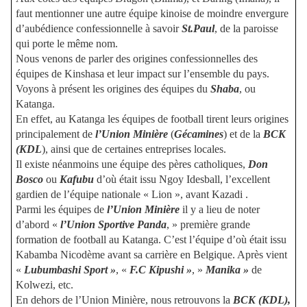
faut mentionner une autre équipe kinoise de moindre envergure
d’aubédience confessionnelle à savoir
St.Paul
, de la paroisse
qui porte le même nom.
Nous venons de parler des origines confessionnelles des
équipes de Kinshasa et leur impact sur l’ensemble du pays.
Voyons à présent les origines des équipes du
Shaba
, ou
Katanga.
En effet, au Katanga les équipes de football tirent leurs origines
principalement de
l’Union Minière
(
Gécamines
) et de la
BCK
(KDL
), ainsi que de certaines entreprises locales.
Il existe néanmoins une équipe des pères catholiques,
Don
Bosco
ou
Kafubu
d’où était issu Ngoy Idesball, l’excellent
gardien de l’équipe nationale « Lion », avant Kazadi .
Parmi les équipes de
l’Union Minière
il y a lieu de noter
d’abord «
l’Union Sportive Panda
, » première grande
formation de football au Katanga. C’est l’équipe d’où était issu
Kabamba Nicodème avant sa carrière en Belgique. Après vient
«
Lubumbashi Sport »
, «
F.C Kipushi »
, »
Manika »
de
Kolwezi, etc.
En dehors de l’Union Minière, nous retrouvons la
BCK (KDL),