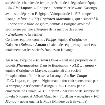
société des chemins de fer, propriétaire de la légendaire équipe
«
St. Eloi-Lupopo ».
Equipe du bombardier Mwana Kasongo
ère
avant son départ en Belgique. Vainqueur de la 1
coupe du
Congo. Même le «
TP, Englebert
Mazembe »
, qui a succédé à
Lupopo sur le trône de gloire, semble à l’origine avoir été
sponsorisé par une entreprise de la marque des pneus
«
Englebert
». (à vérifier).
Certaines équipes comme :
Phipps
, équipe d’origine de
Kalonzo ;
Sobena
;
Amato
; étaient des équipes sponsorisées
totalement par les sociétés établies au Katanga.
Au
Kivu
, l’équipe «
Bukavu Dawa
» était une propriété de la
société
Pharmaquina.
Dans le
Bandundu
«
PLZ Lusanga
»,
équipe d’origine de Mayele, appartenait à la société
d’exploitation d’huile basée à Lusanga. Au
Bas-Congo
«
F.C. Inga
», équipe de Nginamau le fou était sponsorisée par
la compagnie d’électricité d’Inga, «
F.C Cinat
» par la
cimenterie de Lukala, «
F.C . Sucraf
» par l’usine de sucrerie de
Kwilu Ngongo. À
Mbuji Mayi,
le « FC
Miba
» rebaptisé «
FC
Mongo
» appartenait à la Miba (Minière de Bakwanga)