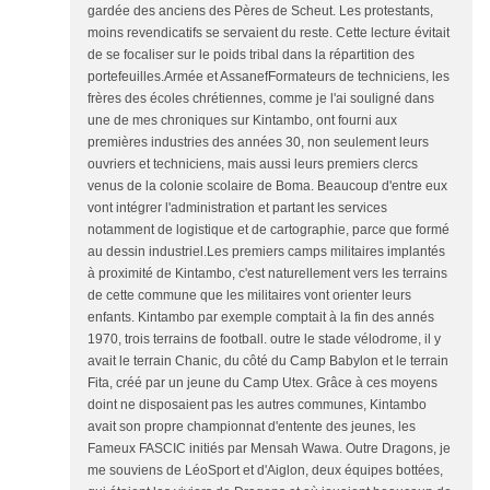
gardée des anciens des Pères de Scheut. Les protestants,
moins revendicatifs se servaient du reste. Cette lecture évitait
de se focaliser sur le poids tribal dans la répartition des
portefeuilles.Armée et AssanefFormateurs de techniciens, les
frères des écoles chrétiennes, comme je l'ai souligné dans
une de mes chroniques sur Kintambo, ont fourni aux
premières industries des années 30, non seulement leurs
ouvriers et techniciens, mais aussi leurs premiers clercs
venus de la colonie scolaire de Boma. Beaucoup d'entre eux
vont intégrer l'administration et partant les services
notamment de logistique et de cartographie, parce que formé
au dessin industriel.Les premiers camps militaires implantés
à proximité de Kintambo, c'est naturellement vers les terrains
de cette commune que les militaires vont orienter leurs
enfants. Kintambo par exemple comptait à la fin des annés
1970, trois terrains de football. outre le stade vélodrome, il y
avait le terrain Chanic, du côté du Camp Babylon et le terrain
Fita, créé par un jeune du Camp Utex. Grâce à ces moyens
doint ne disposaient pas les autres communes, Kintambo
avait son propre championnat d'entente des jeunes, les
Fameux FASCIC initiés par Mensah Wawa. Outre Dragons, je
me souviens de LéoSport et d'Aiglon, deux équipes bottées,