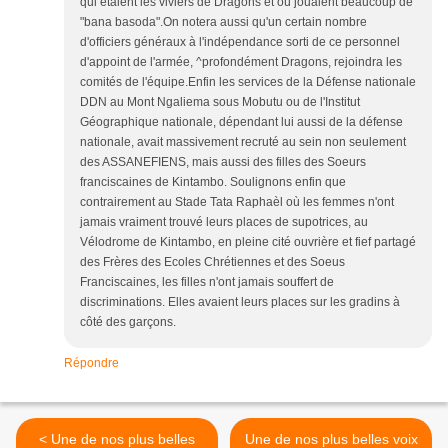
qui étaient les viviers de Dragons et où jouaient beaucoup de
"bana basoda".On notera aussi qu'un certain nombre
d'officiers généraux à l'indépendance sorti de ce personnel
d'appoint de l'armée, ^profondément Dragons, rejoindra les
comités de l'équipe.Enfin les services de la Défense nationale
DDN au Mont Ngaliema sous Mobutu ou de l'Institut
Géographique nationale, dépendant lui aussi de la défense
nationale, avait massivement recruté au sein non seulement
des ASSANEFIENS, mais aussi des filles des Soeurs
franciscaines de Kintambo. Soulignons enfin que
contrairement au Stade Tata Raphaèl où les femmes n'ont
jamais vraiment trouvé leurs places de supotrices, au
Vélodrome de Kintambo, en pleine cité ouvrière et fief partagé
des Frères des Ecoles Chrétiennes et des Soeus
Franciscaines, les filles n'ont jamais souffert de
discriminations. Elles avaient leurs places sur les gradins à
côté des garçons.
Répondre
< Une de nos plus belles
Une de nos plus belles voix