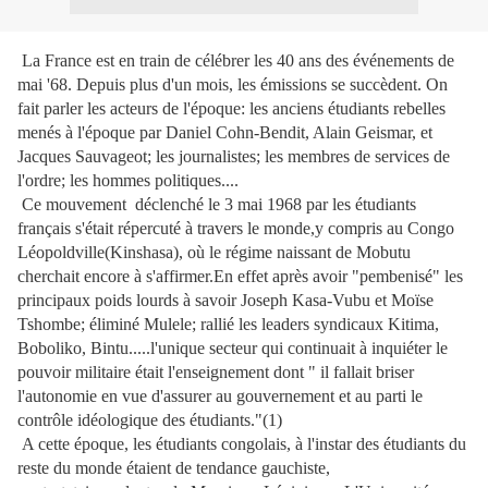
La France est en train de célébrer les 40 ans des événements de
mai '68. Depuis plus d'un mois, les émissions se succèdent. On
fait parler les acteurs de l'époque: les anciens étudiants rebelles
menés à l'époque par Daniel Cohn-Bendit, Alain Geismar, et
Jacques Sauvageot; les journalistes; les membres de services de
l'ordre; les hommes politiques....
Ce mouvement déclenché le 3 mai 1968 par les étudiants
français s'était répercuté à travers le monde,y compris au Congo
Léopoldville(Kinshasa), où le régime naissant de Mobutu
cherchait encore à s'affirmer.En effet après avoir "pembenisé" les
principaux poids lourds à savoir Joseph Kasa-Vubu et Moïse
Tshombe; éliminé Mulele; rallié les leaders syndicaux Kitima,
Boboliko, Bintu.....l'unique secteur qui continuait à inquiéter le
pouvoir militaire était l'enseignement dont " il fallait briser
l'autonomie en vue d'assurer au gouvernement et au parti le
contrôle idéologique des étudiants."(1)
A cette époque, les étudiants congolais, à l'instar des étudiants du
reste du monde étaient de tendance gauchiste,