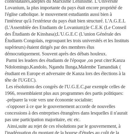
contestataires,adeptes du Marxisme Léninisme. L'Université
Lovanium, la plus importante du pays était encore propriété de
l'église catholique. le mouvement estudiantin aussi bien à
l'intérieur qu'à l'extérieur du pays était bien structuré. L'A.G.E.L
(L'Assemblée des Etudiants de Lovanium);le C.E.K (Le Conseil
des Étudiants de Kinshasa);L'U.G.E.C (L'union Générale des
Étudiants Congolais, regroupant les trois universités et les Instituts
supérieurs) étaient dirigés par des membres élus
démocratiquement. Souvent après des débats houleux.
Parmi les leaders des étudiants de l'époque ,on peut citer:Kanza
Ndolomingo,Kandolo, Ngandu Ilunga,Malembe Tamandiak (
étudiant en Europe et adversaire de Kanza lors des élections à la
tête de l'UGEC).
Les résolutions des congrès de l'U.G.E.C,par exemple celles de
1966, ressemblaient plus aux programmes des partis politiques:
-préparer la voie vers une économie socialiste;
-s'opposer à ce que le gouvernement accorde de nouvelles
concessions à des entreprises étrangères dans lesquelles il n'aurait
pas une participation majoritaire, etc etc.
Ainsi,suite au rejet de ces résolutions par le gouvernement, à
l'inadéquation du montant de la bourse d'études au coût de la