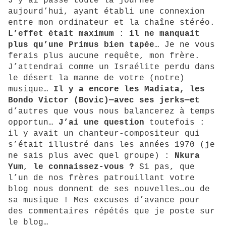
J’y ai passé toute la journée
aujourd’hui, ayant établi une connexion
entre mon ordinateur et la chaîne stéréo.
L’effet était maximum
:
il ne manquait
plus qu’une Primus bien tapée
… Je ne vous
ferais plus aucune requête, mon frère.
J’attendrai comme un Israélite perdu dans
le désert la manne de votre (notre)
musique…
Il y a encore les Madiata, les
Bondo Victor (Bovic)—avec ses jerks—et
d’autres que vous nous balancerez à temps
opportun…
J’ai une question
toutefois :
il y avait un chanteur-compositeur qui
s’était illustré dans les années 1970 (je
ne sais plus avec quel groupe) :
Nkura
Yum
,
le
connaissez-vous ?
Si pas, que
l’un de nos frères patrouillant votre
blog nous donnent de ses nouvelles…ou de
sa musique ! Mes excuses d’avance pour
des commentaires répétés que je poste sur
le blog…