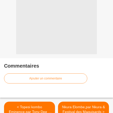
Commentaires
Ajouter un commentaire
< Topesi kombo
Nkura Elombe,par Nkura &
Eminence,par Tony Dee &
Festival des Maquisards >