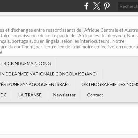
es et d'échanges entre ressortissants de l'Afrique Centrale et Austral
aire connaissance de cette partie de l'Afrique est le bienvenu. Nous
çais, portugais, ou en lingala, selon les interlocuteurs . Notre
are du continent, par l'entretien de la mémoire collective, en recour
té
ATRICK NGUEMA NDONG
EIN DE L‘ARMÉE NATIONALE CONGOLAISE (ANC)
VÉS D'UNE SYNAGOGUE EN ISRAËL
ORTHOGRAPHIE DES NOMS
RDC
LA TRANSE
Newsletter
Contact