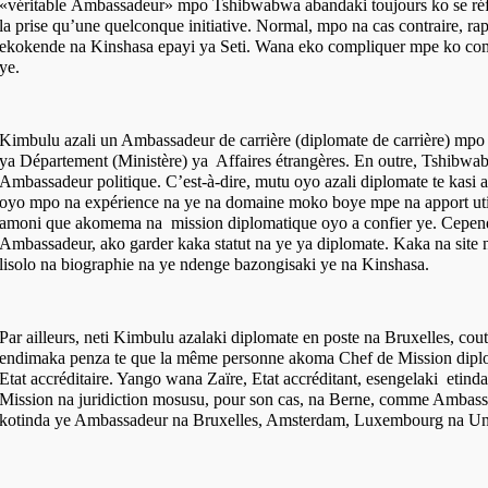
«véritable
Ambassadeur» mpo Tshibwabwa abandaki toujours ko se réfé
la
prise qu’une quelconque initiative. Normal, mpo na cas contraire, r
ekokende na Kinshasa epayi ya Seti. Wana eko compliquer mpe ko co
ye.
Kimbulu azali un Ambassadeur de carrière (diplomate de carrière) mpo 
ya Département (Ministère) ya Affaires étrangères. En outre, Tshibwa
Ambassadeur politique. C’est-à-dire, mutu oyo azali diplomate te kasi
oyo mpo na expérience na ye na domaine moko boye mpe na apport ut
amoni que
akomema na mission diplomatique oyo a confier ye. Cepend
Ambassadeur, ako garder kaka statut na ye ya diplomate. Kaka na site n
lisolo na biographie na ye ndenge bazongisaki ye na Kinshasa.
Par ailleurs, neti Kimbulu azalaki diplomate en poste na Bruxelles, co
endimaka penza te que la même personne akoma Chef de Mission dip
Etat accréditaire. Yango wana Zaïre, Etat accréditant, esengelaki etin
Mission na juridiction mosusu, pour son cas, na Berne, comme Ambass
kotinda ye Ambassadeur na Bruxelles, Amsterdam, Luxembourg na U