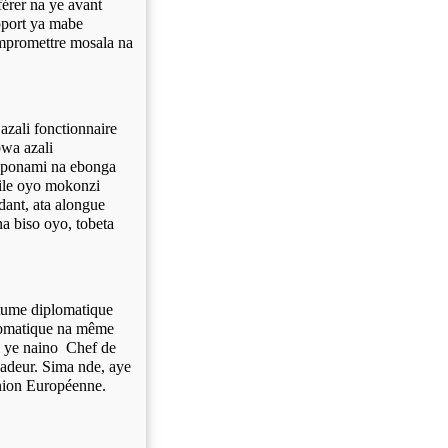
rer na ye avant
apport ya mabe
mpromettre mosala na
azali fonctionnaire
bwa azali
 aponami na ebonga
ile oyo mokonzi
ant, ata alongue
a biso oyo, tobeta
utume diplomatique
lomatique na même
da ye naino Chef de
adeur. Sima nde, aye
nion Européenne.