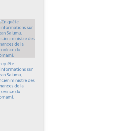
n quête
’informations sur
ean Salumu,
ncien ministre des
inances de la
rovince du
omami.