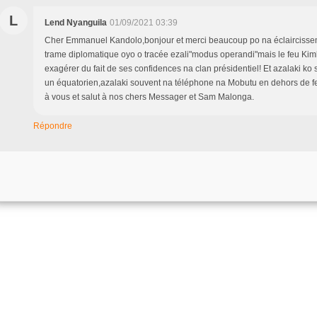
L
Lend Nyanguila
01/09/2021 03:39
Cher Emmanuel Kandolo,bonjour et merci beaucoup po na éclaircissem
trame diplomatique oyo o tracée ezali"modus operandi"mais le feu Kim
exagérer du fait de ses confidences na clan présidentiel! Et azalaki ko 
un équatorien,azalaki souvent na téléphone na Mobutu en dehors de 
à vous et salut à nos chers Messager et Sam Malonga.
Répondre