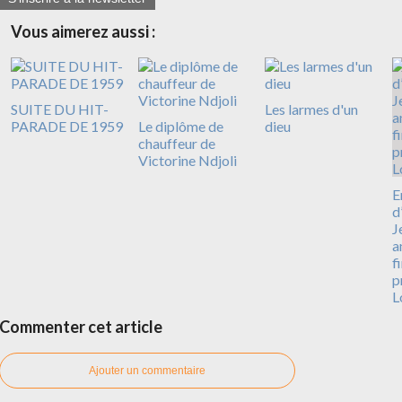
Vous aimerez aussi :
SUITE DU HIT-
Les larmes d'un
PARADE DE 1959
Le diplôme de
dieu
chauffeur de
Victorine Ndjoli
E
d
J
a
f
p
L
Commenter cet article
Ajouter un commentaire