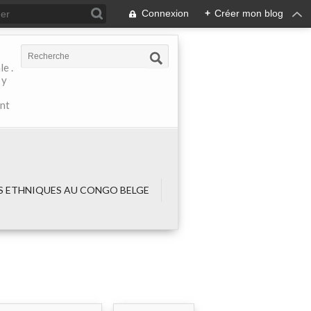
Connexion
+
Créer mon blog
e .
 y
ant
 ETHNIQUES AU CONGO BELGE