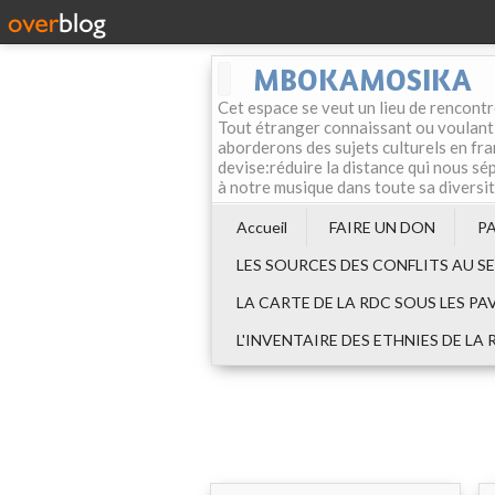
MBOKAMOSIKA
Cet espace se veut un lieu de rencontr
Tout étranger connaissant ou voulant f
aborderons des sujets culturels en fran
devise:réduire la distance qui nous sép
à notre musique dans toute sa diversi
Accueil
FAIRE UN DON
P
LES SOURCES DES CONFLITS AU S
LA CARTE DE LA RDC SOUS LES PA
L'INVENTAIRE DES ETHNIES DE LA 