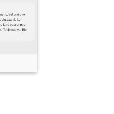
ent,c'est vrai que
bulu azalaki ko
se faire passer pour
feu Tshibwabwa! Bien