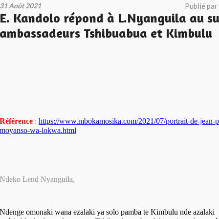
31 Août 2021
Publié par
E. Kandolo répond à L.Nyanguila au su
ambassadeurs Tshibuabua et Kimbulu
Référence
:
https://www.mbokamosika.com/2021/07/portrait-de-jean-p
moyanso-wa-lokwa.html
Ndeko Lend Nyanguila,
Ndenge omonaki wana ezalaki ya solo pamba te Kimbulu nde azalaki