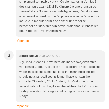
simplement comptable.<br /> - Ou bien parles-tu d'un top 3
des chanteurs ayant LE MIEUX interprété une chanson de
Simaro?<br /> Si c'est la seconde hypothèse, c'est donc très
exactement la question que j'ai posée à la fin de l'article. Et à
laquelle je me suis permis de donner une réponse
personnelle et donc très subjective. Mais chaque Mbokatier
peut y répondre.<br /> Simba Ndaye
Répondre
S
Simba Ndaye
02/04/2020 00:22
Niyi,<br /> As far as I now, there are indeed two, even three
versions of Cedou. And these are just different records but the
words must be the same. Besides, the meaning of the text
should not change, it seems to me. I have to listen them
carefully. Otherwise, Cécile Andule, aka Cedou, was the
second wife of Lutumba, the mother of their child Zizi. <br />
Perhaps our dear Messager could enlighten us.<br /> Simba
Ndaye
Répondre