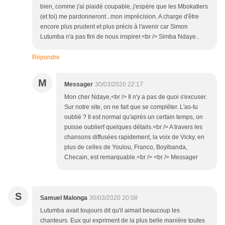
bien, comme j'ai plaidé coupable, j'espère que les Mbokatiers
(et toi) me pardonneront...mon imprécision. A charge d'être
encore plus prudent et plus précis à l'avenir car Simon
Lutumba n'a pas fini de nous inspirer.<br /> Simba Ndaye..
Répondre
M
Messager
30/03/2020 22:17
Mon cher Ndaye,<br /> Il n'y a pas de quoi s'excuser.
Sur notre site, on ne fait que se compléter. L'as-tu
oublié ? Il est normal qu'après un certain temps, on
puisse oublierf quelques détails.<br /> A travers les
chansons diffusées rapidement, la voix de Vicky, en
plus de celles de Youlou, Franco, Boyibanda,
Checain, est remarquable.<br /> <br /> Messager
S
Samuel Malonga
30/03/2020 20:08
Lutumba avait toujours dit qu'il aimait beaucoup les
chanteurs. Eux qui expriment de la plus belle manière toutes