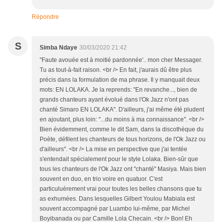
Répondre
S
Simba Ndaye
30/03/2020 21:42
''Faute avouée est à moitié pardonnée'.. mon cher Messager.
Tu as tout-à-fait raison. <br /> En fait, j'aurais dû être plus
précis dans la formulation de ma phrase. Il y manquait deux
mots: EN LOLAKA. Je la reprends: ''En revanche..., bien de
grands chanteurs ayant évolué dans l'Ok Jazz n'ont pas
chanté Simaro EN LOLAKA''. D'ailleurs, j'ai même été pludent
en ajoutant, plus loin: ''...du moins à ma connaissance''. <br />
Bien évidemment, comme le dit Sam, dans la discothèque du
Poète, défilent les chanteurs de tous horizons, de l'Ok Jazz ou
d'ailleurs''. <br /> La mise en perspective que j'ai tentée
s'entendait spécialement pour le style Lolaka. Bien-sûr que
tous les chanteurs de l'Ok Jazz ont ''chanté'' Masiya. Mais bien
souvent en duo, en trio voire en quatuor. C'est
particuluèrement vrai pour toutes les belles chansons que tu
as exhumées. Dans lesquelles Gilbert Youlou Mabiala est
souvent accompagné par Luambo lui-même, par Michel
Boyibanada ou par Camille Lola Checain. <br /> Bon! Eh