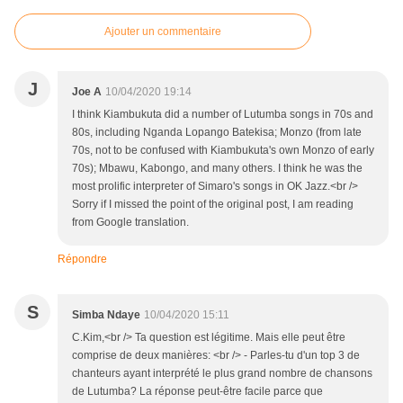
Ajouter un commentaire
J
Joe A
10/04/2020 19:14
I think Kiambukuta did a number of Lutumba songs in 70s and
80s, including Nganda Lopango Batekisa; Monzo (from late
70s, not to be confused with Kiambukuta's own Monzo of early
70s); Mbawu, Kabongo, and many others. I think he was the
most prolific interpreter of Simaro's songs in OK Jazz.<br />
Sorry if I missed the point of the original post, I am reading
from Google translation.
Répondre
S
Simba Ndaye
10/04/2020 15:11
C.Kim,<br /> Ta question est légitime. Mais elle peut être
comprise de deux manières: <br /> - Parles-tu d'un top 3 de
chanteurs ayant interprété le plus grand nombre de chansons
de Lutumba? La réponse peut-être facile parce que