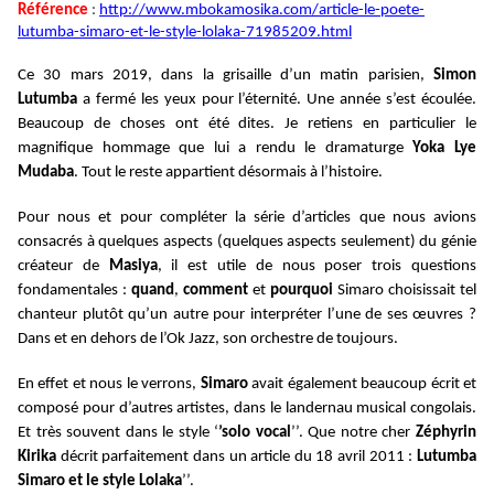
Référence
:
http://www.mbokamosika.com/article-le-poete-
lutumba-simaro-et-le-style-lolaka-71985209.html
Ce 30 mars 2019, dans la grisaille d’un matin parisien,
Simon
Lutumba
a fermé les yeux pour l’éternité. Une année s’est écoulée.
Beaucoup de choses ont été dites. Je retiens en particulier le
magnifique hommage que lui a rendu le dramaturge
Yoka Lye
Mudaba
. Tout le reste appartient désormais à l’histoire.
Pour nous et pour compléter la série d’articles que nous avions
consacrés à quelques aspects (quelques aspects seulement) du génie
créateur de
Masiya
, il est utile de nous poser trois questions
fondamentales :
quand
,
comment
et
pourquoi
Simaro choisissait tel
chanteur plutôt qu’un autre pour interpréter l’une de ses œuvres ?
Dans et en dehors de l’Ok Jazz, son orchestre de toujours.
En effet et nous le verrons,
Simaro
avait également beaucoup écrit et
composé pour d’autres artistes, dans le landernau musical congolais.
Et très souvent dans le style ‘
’solo vocal
’’. Que notre cher
Zéphyrin
Kirika
décrit parfaitement dans un article du 18 avril 2011 :
Lutumba
Simaro et le style Lolaka
’’.