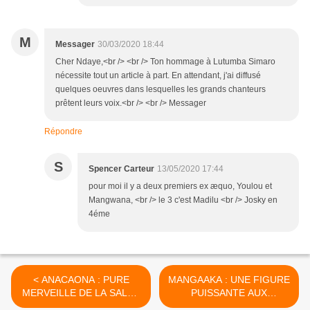
M
Messager
30/03/2020 18:44
Cher Ndaye,<br /> <br /> Ton hommage à Lutumba Simaro
nécessite tout un article à part. En attendant, j'ai diffusé
quelques oeuvres dans lesquelles les grands chanteurs
prêtent leurs voix.<br /> <br /> Messager
Répondre
S
Spencer Carteur
13/05/2020 17:44
pour moi il y a deux premiers ex æquo, Youlou et
Mangwana, <br /> le 3 c'est Madilu <br /> Josky en
4éme
< ANACAONA : PURE
MANGAAKA : UNE FIGURE
MERVEILLE DE LA SALSA
PUISSANTE AUX
AU FEMININ
GRANDES VERTUS >