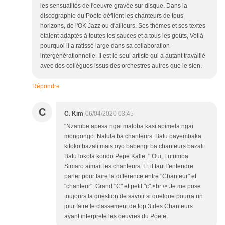
les sensualités de l'oeuvre gravée sur disque. Dans la
discographie du Poète défilent les chanteurs de tous
horizons, de l'OK Jazz ou d'ailleurs. Ses thèmes et ses textes
étaient adaptés à toutes les sauces et à tous les goûts, Volià
pourquoi il a ratissé large dans sa collaboration
intergénérationnelle. Il est le seul artiste qui a autant travaillé
avec des collègues issus des orchestres autres que le sien.
Répondre
C
C. Kim
06/04/2020 03:45
"Nzambe apesa ngai maloba kasi apimela ngai
mongongo. Nalula ba chanteurs. Batu bayembaka
kitoko bazali mais oyo babengi ba chanteurs bazali.
Batu lokola kondo Pepe Kalle. " Oui, Lutumba
Simaro aimait les chanteurs. Et il faut l'entendre
parler pour faire la difference entre "Chanteur" et
"chanteur". Grand "C" et petit "c".<br /> Je me pose
toujours la question de savoir si quelque pourra un
jour faire le classement de top 3 des Chanteurs
ayant interprete les oeuvres du Poete.