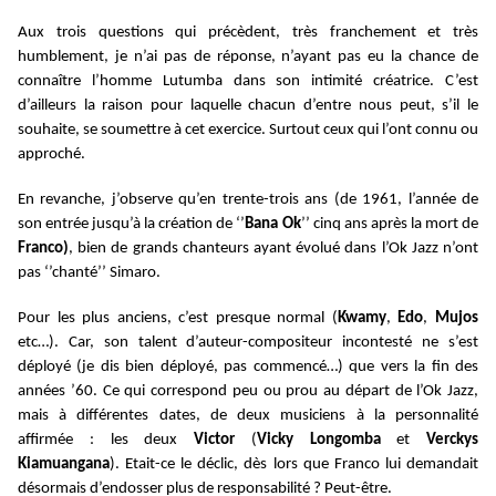
Aux trois questions qui précèdent, très franchement et très
humblement, je n’ai pas de réponse, n’ayant pas eu la chance de
connaître l’homme Lutumba dans son intimité créatrice. C’est
d’ailleurs la raison pour laquelle chacun d’entre nous peut, s’il le
souhaite, se soumettre à cet exercice. Surtout ceux qui l’ont connu ou
approché.
En revanche, j’observe qu’en trente-trois ans (de 1961, l’année de
son entrée jusqu’à la création de ‘’
Bana Ok
’’ cinq ans après la mort de
Franco)
, bien de grands chanteurs ayant évolué dans l’Ok Jazz n’ont
pas ‘’chanté’’ Simaro.
Pour les plus anciens, c’est presque normal (
Kwamy
,
Edo
,
Mujos
etc…). Car, son talent d’auteur-compositeur incontesté ne s’est
déployé (je dis bien déployé, pas commencé…) que vers la fin des
années ’60. Ce qui correspond peu ou prou au départ de l’Ok Jazz,
mais à différentes dates, de deux musiciens à la personnalité
affirmée : les deux
Victor
(
Vicky Longomba
et
Verckys
Kiamuangana
). Etait-ce le déclic, dès lors que Franco lui demandait
désormais d’endosser plus de responsabilité ? Peut-être.