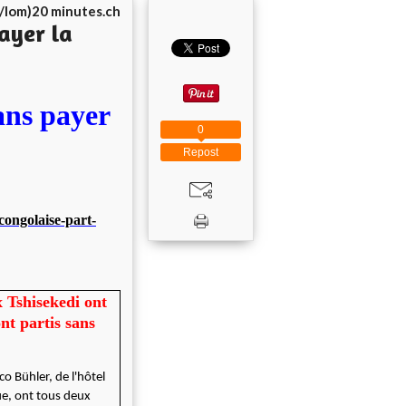
e/lom)20 minutes.ch
ayer la
ans payer
0
Repost
congolaise-part-
x Tshisekedi ont
nt partis sans
o Bühler, de l'hôtel
ue, ont tous deux