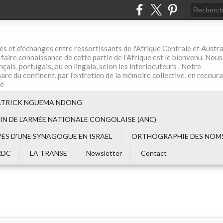
es et d'échanges entre ressortissants de l'Afrique Centrale et Austral
aire connaissance de cette partie de l'Afrique est le bienvenu. Nous
çais, portugais, ou en lingala, selon les interlocuteurs . Notre
are du continent, par l'entretien de la mémoire collective, en recour
té
ATRICK NGUEMA NDONG
EIN DE L‘ARMÉE NATIONALE CONGOLAISE (ANC)
VÉS D'UNE SYNAGOGUE EN ISRAËL
ORTHOGRAPHIE DES NOMS
RDC
LA TRANSE
Newsletter
Contact