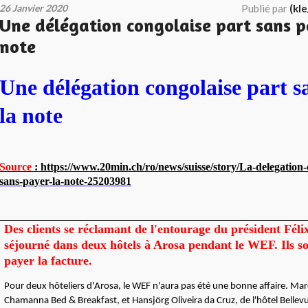
26 Janvier 2020
Publié par
(kl
Une délégation congolaise part sans p
note
Une délégation congolaise part s
la note
Source
: https://www.20min.ch/ro/news/suisse/story/La-delegation-
sans-payer-la-note-25203981
Des clients se réclamant de l'entourage du président Féli
séjourné dans deux hôtels à Arosa pendant le WEF. Ils so
payer la facture.
Pour deux hôteliers d'Arosa, le WEF n'aura pas été une bonne affaire. Marc
Chamanna Bed & Breakfast, et Hansjörg Oliveira da Cruz, de l'hôtel Bellev