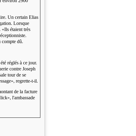
ler environ 2900
ire. Un certain Elias
gation. Lorsque
«Ils étaient très
éceptionniste.
du compte dû.
té réglés à ce jour.
uerie contre Joseph
ale tour de se
age», regrette-t-il.
ontant de la facture
lick», l'ambassade