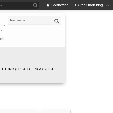
Connexion
+
Créer mon blog
e .
 y
ant
 ETHNIQUES AU CONGO BELGE