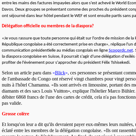
entre les mains des factures impayées alors que s'est achevé le World Ec
Davos. Deux groupes se présentant comme des proches du président congo
ont séjourné dans leur hôtel pendant le WEF et sont ensuite partis sans pa
Délégation officielle ou membres de la diaspora?
«Je vous rassure que toute personne qui était sur l'ordre de mission de la 
République congolaise a été correctement prise en charge», réplique l'un d
communication présidentielle au médias congolais en ligne
Scooprdc.net
.
la diaspora congolaise en Suisse, il pourrait s'agir d'une délégation d'exilé
profiter de l'événement pour s'approcher du président Félix Tshisekedi.
Selon un article paru dans
«
Blick
»
, ces personnes se présentant comm
de l'ambassade du Congo ont réservé vingt chambres pour vingt pers
nuits à l'hôtel Chamanna. «Ils sont arrivés en limousine, portant des m
diamants et des sacs Louis Vuitton», explique l'hôtelier Marco Bühler.
débiter 6868 francs de l'une des cartes de crédit, cela n'a pas fonctionné
pas valide.
Grosse colère
Et lorsqu'on leur a dit qu'ils devraient payer eux-mêmes leurs nuitées,
éclaté entre les membres de la délégation congolaise. «Ils ont rassembl