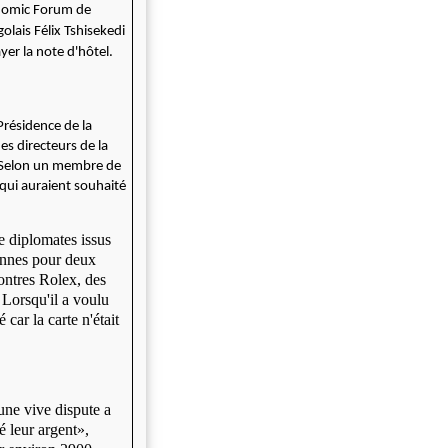
onomic Forum de
lais Félix Tshisekedi
yer la note d'hôtel.
Présidence de la
es directeurs de la
 Selon un membre de
s qui auraient souhaité
e diplomates issus
onnes pour deux
ontres Rolex, des
 Lorsqu'il a voulu
 car la carte n'était
 une vive dispute a
é leur argent»,