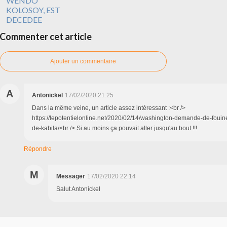
WENDO
KOLOSOY, EST
DECEDEE
Commenter cet article
Ajouter un commentaire
A
Antonickel
17/02/2020 21:25
Dans la même veine, un article assez intéressant :<br />
https://lepotentielonline.net/2020/02/14/washington-demande-de-fouin
de-kabila/<br /> Si au moins ça pouvait aller jusqu'au bout !!!
Répondre
M
Messager
17/02/2020 22:14
Salut Antonickel