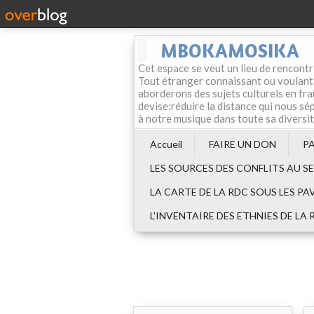
MBOKAMOSIKA
Cet espace se veut un lieu de rencontr
Tout étranger connaissant ou voulant f
aborderons des sujets culturels en fran
devise:réduire la distance qui nous sép
à notre musique dans toute sa diversi
Accueil
FAIRE UN DON
P
LES SOURCES DES CONFLITS AU S
LA CARTE DE LA RDC SOUS LES PA
L'INVENTAIRE DES ETHNIES DE LA 