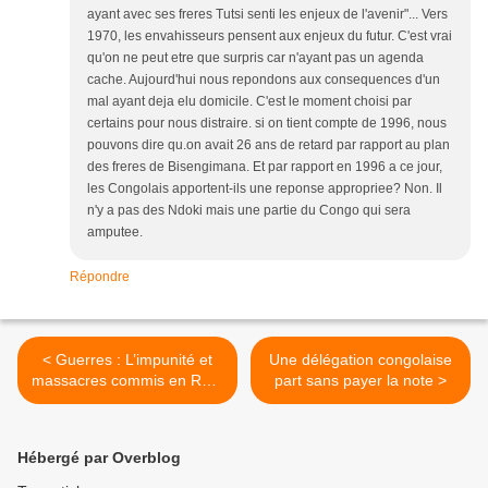
ayant avec ses freres Tutsi senti les enjeux de l'avenir"... Vers
1970, les envahisseurs pensent aux enjeux du futur. C'est vrai
qu'on ne peut etre que surpris car n'ayant pas un agenda
cache. Aujourd'hui nous repondons aux consequences d'un
mal ayant deja elu domicile. C'est le moment choisi par
certains pour nous distraire. si on tient compte de 1996, nous
pouvons dire qu.on avait 26 ans de retard par rapport au plan
des freres de Bisengimana. Et par rapport en 1996 a ce jour,
les Congolais apportent-ils une reponse appropriee? Non. Il
n'y a pas des Ndoki mais une partie du Congo qui sera
amputee.
Répondre
< Guerres : L’impunité et
Une délégation congolaise
massacres commis en RDC
part sans payer la note >
par Ruberwa, Kagame et
Museveni de 1994 à ce
jour. Une enquête de
Hébergé par Overblog
France 24.