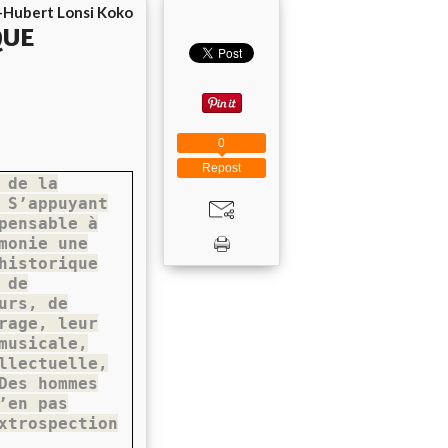
-Hubert Lonsi Koko
QUE
0
Repost
 de la
 S’appuyant
pensable à
monie une
historique
 de
urs, de
rage, leur
musicale,
llectuelle,
Des hommes
’en pas
xtrospection