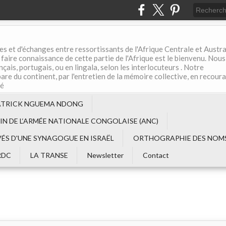
es et d'échanges entre ressortissants de l'Afrique Centrale et Austral
aire connaissance de cette partie de l'Afrique est le bienvenu. Nous
çais, portugais, ou en lingala, selon les interlocuteurs . Notre
are du continent, par l'entretien de la mémoire collective, en recour
té
ATRICK NGUEMA NDONG
EIN DE L‘ARMÉE NATIONALE CONGOLAISE (ANC)
VÉS D'UNE SYNAGOGUE EN ISRAËL
ORTHOGRAPHIE DES NOMS
RDC
LA TRANSE
Newsletter
Contact