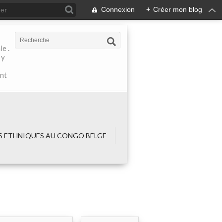
Connexion
+
Créer mon blog
e .
 y
ant
 ETHNIQUES AU CONGO BELGE