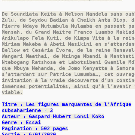
De Soundiata Keïta à Nelson Mandela sans oub
Zulu, de Seydou Badian à Cheikh Anta Diop, d
Pierre Ndaye Mutumbula Mulamba en passant pa
Mensah, du Grand Maître Franco Luambo Makiad
Anikulapo Fela Kuti, de Kimpa Vita à la rein
Miriam Makeba à Abeti Masikini en s’attardan
Bellow et Cesária Évora, de la reine Ranaval
Wangari Maathai, de Nzinga Mbandi à Manthati
Ntebogang Ratshosa et Labotsibeni Gwamile Md
que Mbuya Nehanda, de Jomo Kenyatta à Samora
s’attardant sur Patrice Lumumba…, cet ouvrag
invitation à la vraie découverte d’un contin
immenses potentialités, ainsi qu’à l’avenir 
viable.
Titre : Les figures marquantes de l’Afrique
subsaharienne - 3
Auteur : Gaspard-Hubert Lonsi Koko
Genre : Essai
Pagination : 502 pages
Sortie : 6/01/2020