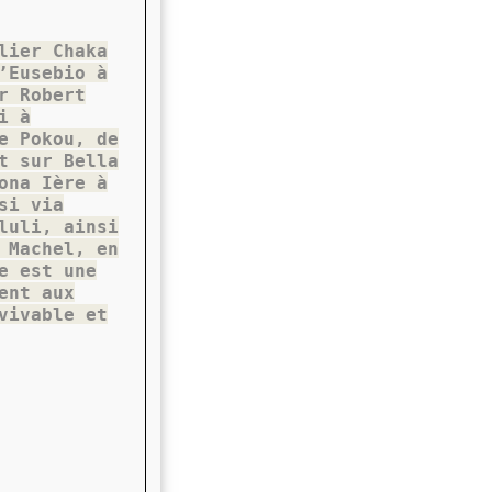
lier Chaka
’Eusebio à
r Robert
i à
e Pokou, de
t sur Bella
ona Ière à
si via
luli, ainsi
 Machel, en
e est une
ent aux
vivable et