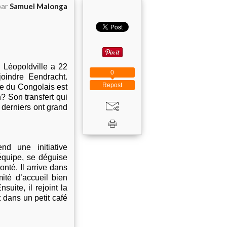
par
Samuel Malonga
 Léopoldville a 22
0
joindre Eendracht.
Repost
ée du Congolais est
n? Son transfert qui
 derniers ont grand
d une initiative
équipe, se déguise
nté. Il arrive dans
mité d’accueil bien
suite, il rejoint la
t dans un petit café