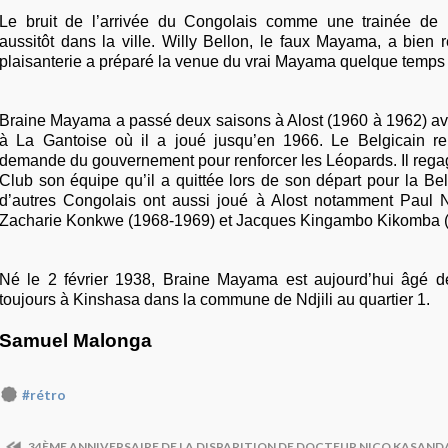
Le bruit de l’arrivée du Congolais comme une trainée de
aussitôt dans la ville. Willy Bellon, le faux Mayama, a bien
plaisanterie a préparé la venue du vrai Mayama quelque temps 
Braine Mayama a passé deux saisons à Alost (1960 à 1962) ava
à La Gantoise où il a joué jusqu’en 1966. Le Belgicain re
demande du gouvernement pour renforcer les Léopards. Il rega
Club son équipe qu’il a quittée lors de son départ pour la B
d’autres Congolais ont aussi joué à Alost notamment Paul 
Zacharie Konkwe (1968-1969) et Jacques Kingambo Kikomba 
Né le 2 février 1938, Braine Mayama est aujourd’hui âgé de 
toujours à Kinshasa dans la commune de Ndjili au quartier 1.
Samuel Malonga
#rétro
34ÈME ANNIVERSAIRE DE LA DISPARITION DE DOCTEUR NICO KASAND