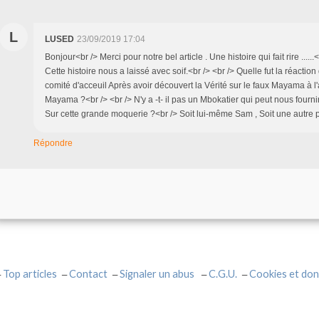
L
LUSED
23/09/2019 17:04
Bonjour<br /> Merci pour notre bel article . Une histoire qui fait rire ......
Cette histoire nous a laissé avec soif.<br /> <br /> Quelle fut la réaction
comité d'acceuil Après avoir découvert la Vérité sur le faux Mayama à l'
Mayama ?<br /> <br /> N'y a -t- il pas un Mbokatier qui peut nous fourni
Sur cette grande moquerie ?<br /> Soit lui-même Sam , Soit une autre
Répondre
Top articles
Contact
Signaler un abus
C.G.U.
Cookies et don