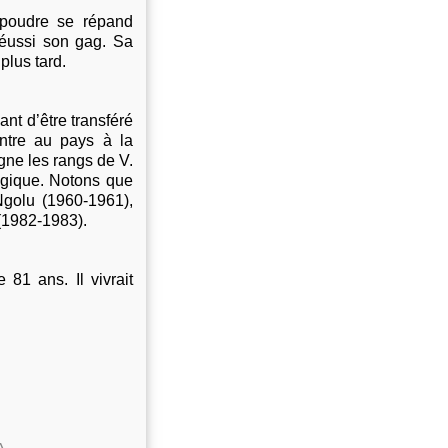
 poudre se répand
 réussi son gag. Sa
plus tard
.
nt d’être transféré
ntre au pays à la
gne les rangs de V.
elgique. Notons que
Ngolu (1960-1961),
(1982-1983).
81 ans. Il vivrait
A