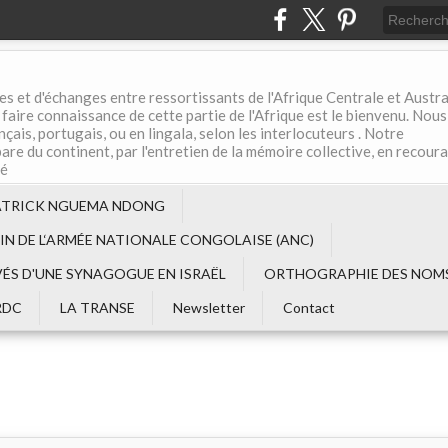
es et d'échanges entre ressortissants de l'Afrique Centrale et Austral
aire connaissance de cette partie de l'Afrique est le bienvenu. Nous
çais, portugais, ou en lingala, selon les interlocuteurs . Notre
are du continent, par l'entretien de la mémoire collective, en recour
té
ATRICK NGUEMA NDONG
EIN DE L‘ARMÉE NATIONALE CONGOLAISE (ANC)
VÉS D'UNE SYNAGOGUE EN ISRAËL
ORTHOGRAPHIE DES NOMS
RDC
LA TRANSE
Newsletter
Contact