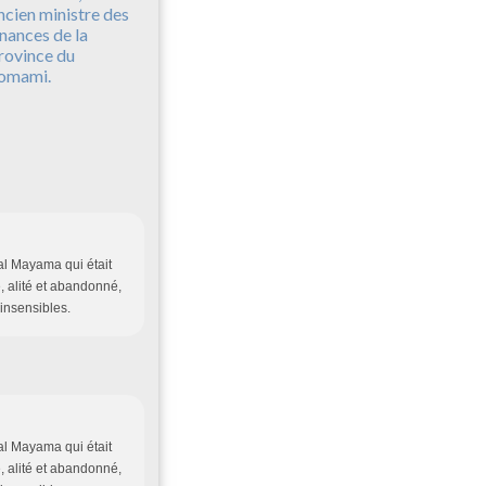
ncien ministre des
inances de la
rovince du
omami.
onal Mayama qui était
, alité et abandonné,
 insensibles.
onal Mayama qui était
, alité et abandonné,