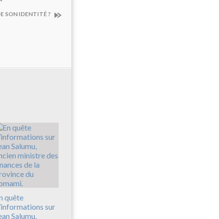
E SON IDENTITÉ ?
n quête
’informations sur
ean Salumu,