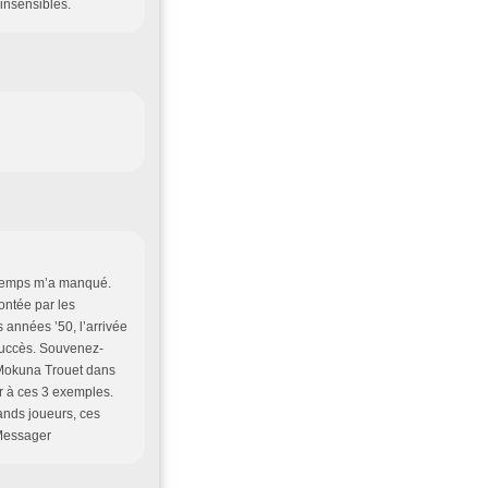
 insensibles.
e temps m’a manqué.
montée par les
s années ’50, l’arrivée
 succès. Souvenez-
 Mokuna Trouet dans
er à ces 3 exemples.
rands joueurs, ces
 Messager