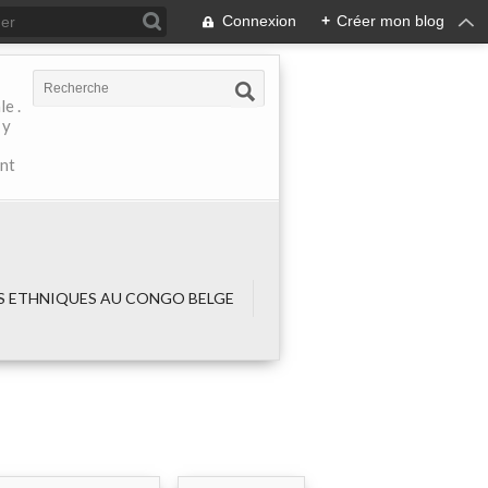
Connexion
+
Créer mon blog
e .
 y
ant
 ETHNIQUES AU CONGO BELGE