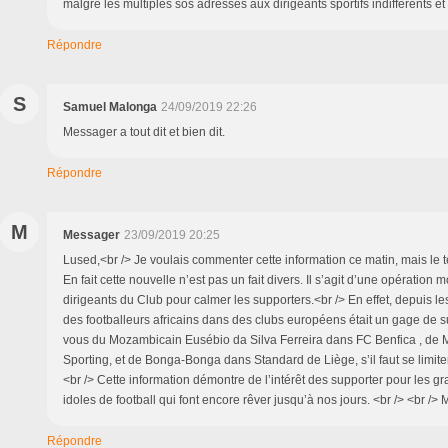
malgré les multiples sos adressés aux dirigeants sportifs indifferents et
Répondre
S
Samuel Malonga
24/09/2019 22:26
Messager a tout dit et bien dit.
Répondre
M
Messager
23/09/2019 20:25
Lused,<br /> Je voulais commenter cette information ce matin, mais l
En fait cette nouvelle n’est pas un fait divers. Il s’agit d’une opération 
dirigeants du Club pour calmer les supporters.<br /> En effet, depuis le
des footballeurs africains dans des clubs européens était un gage de
vous du Mozambicain Eusébio da Silva Ferreira dans FC Benfica , de
Sporting, et de Bonga-Bonga dans Standard de Liège, s’il faut se limit
<br /> Cette information démontre de l’intérêt des supporter pour les g
idoles de football qui font encore rêver jusqu’à nos jours. <br /> <br />
Répondre