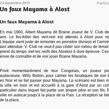
23 Septembre 2019
Publié 
Un faux Mayama à Alost
Un faux Mayama à Alost
En mai 1960, Albert Mayama dit Braine joueur de V. Club de
ans. Le feu-follet des vert-noir est attendu à Alost pour re
L’équipe vient juste de remonter en première division et l’arriv
tant attendue. V. Club ne veut-il pas céder son milieu de terrai
prend du temps met les nerfs des Alostois à dure épreuve. Ces
envie de connaître et de voir jouer Braine Mayama.
Privé momentanément de leur Congolais, un joueur pren
audacieuse. Willy Bellon, pour calmer les fanatiques de son 
en Noir et se fait passer pour Mayama. Le scénario est bien mo
la ville en train et est accueilli à la gare d’Alost par un co
particulier dans lequel fait partie son propre père et son fils. En
ville en autocar jusqu’à la place de la Paix. La réception se fai
de la place.