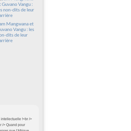
am Mangwana et
uvano Vangu : les
on-dits de leur
arrière
ntellectuelle !<br />
br /> Quand pour
enser que l'Afrique