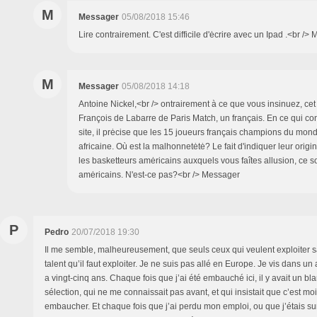
M
Messager
05/08/2018 15:46
Lire contrairement. C'est difficile d'ėcrire avec un Ipad .<br />
M
Messager
05/08/2018 14:18
Antoine Nickel,<br /> ontrairement à ce que vous insinuez, cet a
François de Labarre de Paris Match, un français. En ce qui co
site, il prėcise que les 15 joueurs français champions du mond
africaine. Où est la malhonnetėtė? Le fait d'indiquer leur ori
les basketteurs amėricains auxquels vous faîtes allusion, ce so
amėricains. N'est-ce pas?<br /> Messager
P
Pedro
20/07/2018 19:30
Il me semble, malheureusement, que seuls ceux qui veulent exploiter s
talent qu’il faut exploiter. Je ne suis pas allé en Europe. Je vis dans un a
a vingt-cinq ans. Chaque fois que j’ai été embauché ici, il y avait un bl
sélection, qui ne me connaissait pas avant, et qui insistait que c’est mo
embaucher. Et chaque fois que j’ai perdu mon emploi, ou que j’étais sur