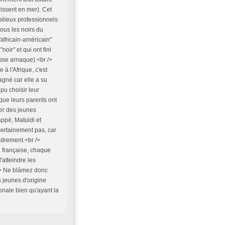
issent en mer). Cet
milieux professionnels
tous les noirs du
africain-américain"
oir" et qui ont fini
sse arnaque).<br />
à l'Afrique, c'est
agné car elle a su
 pu choisir leur
s que leurs parents ont
ger des jeunes
ppé, Matuidi et
certainement pas, car
cadrement.<br />
 française, chaque
'atteindre les
 /> Ne blâmez donc
s jeunes d'origine
ionale bien qu'ayant la