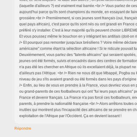
(laquelle d'ailleurs ?) est vraiment mal barrée.<br /> Vous parlez de ces
aujourd'hui parce qu'ils sont champions du monde, en essayant de fair
grossière.<br /> Premièrement, si ces jeunes sont français (oui, françai
quel pays africain), c'est parce qu'ils sont nés ou ont grandi en France 
préféré s'y installer. C'est à leur majorité qu'ils peuvent choisir LIBREM
Et vous poussez même le bouchon en y intégrant les antillais (doit-on ri
/> Et pourquoi pas remonter jusqu'aux brésiliens ? Voire même déclar
américaine" comme étant la sélection africaine ! Si le ridicule pouvait tue
Deuxièmement, vous parlez des "talents africains" qui seraient spoliés,
jeunes ont été formés, suivis et encadrés dans des centres de formatio
n'a pas été les chercher en Afrique où ils excellaient déjà, la plupart n
d'ailleurs pas l'Afrique. <br /> Rien ne nous dit que Mbappé, Pogba ou
niveau de jeu s'ils avaient grandi ou été formés dans les pays d'origine
/> Enfin, au lieu de vous en prendre à la France, vous devriez vous en
ou grand-parents de ces footballeurs qui ont "fui leurs pays africains" po
France et devenir français. La France n'a pas forcé ces footballeurs, e
parents, à prendre la nationalité française.<br /> Alors arrêtons toutes
inutiles qui montrent plus l'incapacité des africains de se prendre en ch
exploitation de l'Afrique par l'Occident. Ça en devient lassant !
Répondre