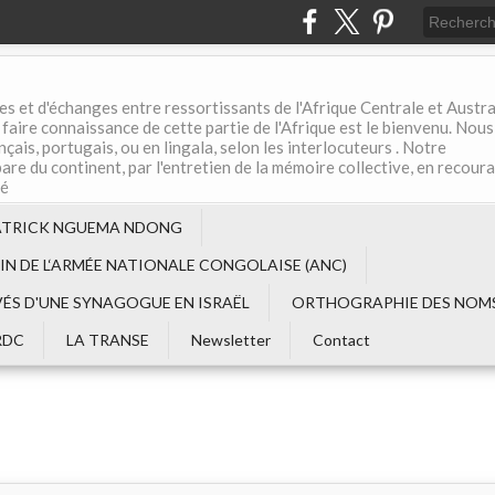
es et d'échanges entre ressortissants de l'Afrique Centrale et Austral
aire connaissance de cette partie de l'Afrique est le bienvenu. Nous
çais, portugais, ou en lingala, selon les interlocuteurs . Notre
are du continent, par l'entretien de la mémoire collective, en recour
té
ATRICK NGUEMA NDONG
EIN DE L‘ARMÉE NATIONALE CONGOLAISE (ANC)
VÉS D'UNE SYNAGOGUE EN ISRAËL
ORTHOGRAPHIE DES NOMS
RDC
LA TRANSE
Newsletter
Contact