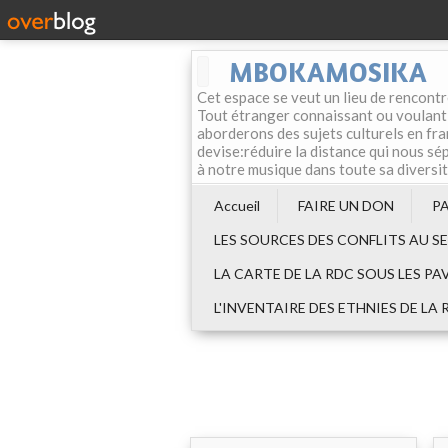
MBOKAMOSIKA
Cet espace se veut un lieu de rencontr
Tout étranger connaissant ou voulant f
aborderons des sujets culturels en fran
devise:réduire la distance qui nous sép
à notre musique dans toute sa diversi
Accueil
FAIRE UN DON
P
LES SOURCES DES CONFLITS AU S
LA CARTE DE LA RDC SOUS LES PA
L'INVENTAIRE DES ETHNIES DE LA 