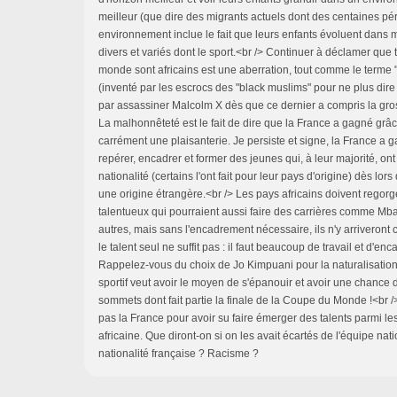
meilleur (que dire des migrants actuels dont des centaines pér
environnement inclue le fait que leurs enfants évoluent dans 
divers et variés dont le sport.<br /> Continuer à déclamer que 
monde sont africains est une aberration, tout comme le terme "
(inventé par les escrocs des "black muslims" pour ne plus dire "n
par assassiner Malcolm X dès que ce dernier a compris la gro
La malhonnêteté est le fait de dire que la France a gagné grâce 
carrément une plaisanterie. Je persiste et signe, la France a g
repérer, encadrer et former des jeunes qui, à leur majorité, ont
nationalité (certains l'ont fait pour leur pays d'origine) dès lor
une origine étrangère.<br /> Les pays africains doivent regor
talentueux qui pourraient aussi faire des carrières comme Mba
autres, mais sans l'encadrement nécessaire, ils n'y arriveront 
le talent seul ne suffit pas : il faut beaucoup de travail et d'en
Rappelez-vous du choix de Jo Kimpuani pour la naturalisation
sportif veut avoir le moyen de s'épanouir et avoir une chance d
sommets dont fait partie la finale de la Coupe du Monde !<br
pas la France pour avoir su faire émerger des talents parmi le
africaine. Que diront-on si on les avait écartés de l'équipe nat
nationalité française ? Racisme ?