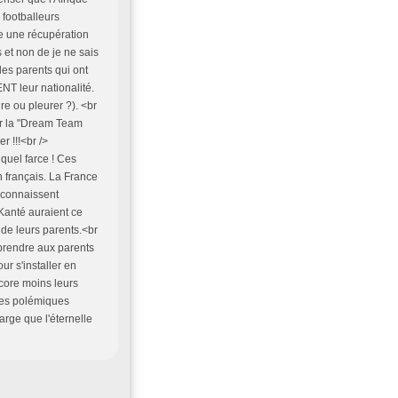
 footballeurs
e une récupération
s et non de je ne sais
des parents qui ont
ENT leur nationalité.
re ou pleurer ?). <br
er la "Dream Team
r !!!<br />
 quel farce ! Ces
n français. La France
e connaissent
 Kanté auraient ce
 de leurs parents.<br
 prendre aux parents
ur s'installer en
ncore moins leurs
 ces polémiques
arge que l'éternelle