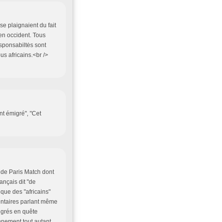
e plaignaient du fait
 en occident. Tous
esponsabiltės sont
us africains.<br />
ont émigré", "Cet
e de Paris Match dont
ançais dit "de
 que des "africains"
entaires parlant même
igrés en quête
onnement tout autant