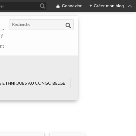
Connexion
+
Créer mon blog
e .
 y
ant
 ETHNIQUES AU CONGO BELGE