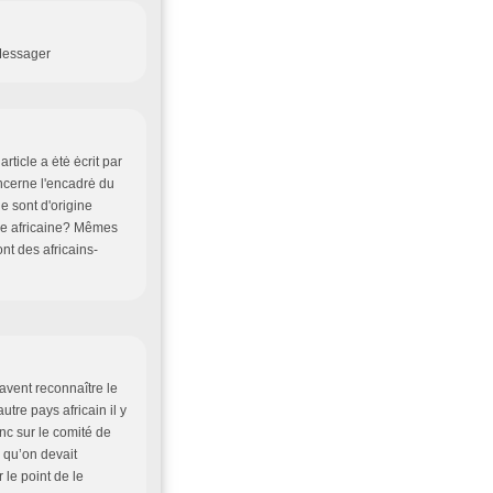
 Messager
rticle a ėtė ėcrit par
ncerne l'encadrė du
e sont d'origine
gine africaine? Mêmes
nt des africains-
avent reconnaître le
utre pays africain il y
anc sur le comité de
i qu’on devait
 le point de le