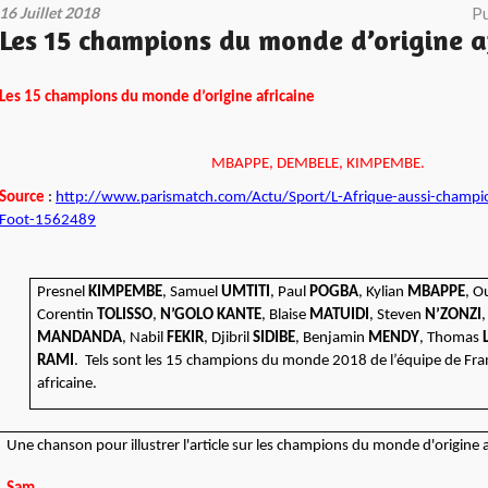
16 Juillet 2018
Pu
Les 15 champions du monde d’origine a
Les 15 champions du monde d’origine africaine
MBAPPE, DEMBELE, KIMPEMBE.
Source
:
http://www.parismatch.com/Actu/Sport/L-Afrique-aussi-champ
Foot-1562489
Presnel
KIMPEMBE
, Samuel
UMTITI
, Paul
POGBA
, Kylian
MBAPPE
, 
Corentin
TOLISSO
,
N’GOLO KANTE
, Blaise
MATUIDI
, Steven
N’ZONZI
,
MANDANDA
, Nabil
FEKIR
, Djibril
SIDIBE
, Benjamin
MENDY
, Thomas
RAMI
. Tels sont les 15 champions du monde 2018 de l’équipe de Fran
africaine.
Une chanson po
ur illustrer l'article sur les champions du monde d'origine 