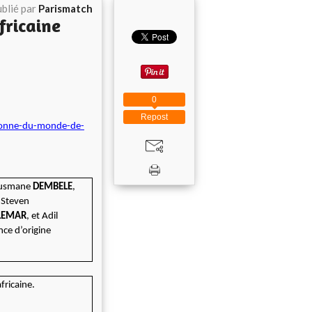
blié par
Parismatch
fricaine
0
Repost
ionne-du-monde-de-
Ousmane
DEMBELE
,
 Steven
LEMAR
, et Adil
ce d’origine
.
africaine