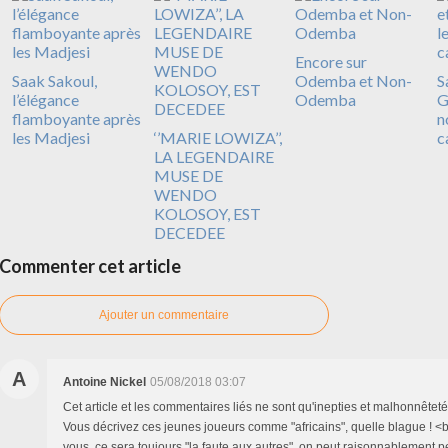
Encore sur
Saak Sakoul,
Odemba et Non-
S
l’élégance
Odemba
G
flamboyante après
n
les Madjesi
‘’MARIE LOWIZA’’,
c
LA LEGENDAIRE
MUSE DE
WENDO
KOLOSOY, EST
DECEDEE
Commenter cet article
Ajouter un commentaire
A
Antoine Nickel
05/08/2018 03:07
Cet article et les commentaires liés ne sont qu'inepties et malhonnêteté i
Vous décrivez ces jeunes joueurs comme "africains", quelle blague ! <
vous, ce sera toujours "la faute aux autres", on peut raisonnablement p