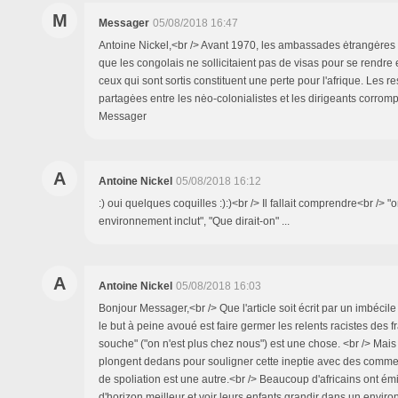
M
Messager
05/08/2018 16:47
Antoine Nickel,<br /> Avant 1970, les ambassades ėtrangėres s
que les congolais ne sollicitaient pas de visas pour se rendre
ceux qui sont sortis constituent une perte pour l'afrique. Les r
partagėes entre les nėo-colonialistes et les dirigeants corromp
Messager
A
Antoine Nickel
05/08/2018 16:12
:) oui quelques coquilles :):)<br /> Il fallait comprendre<br /> "
environnement inclut", "Que dirait-on" ...
A
Antoine Nickel
05/08/2018 16:03
Bonjour Messager,<br /> Que l'article soit écrit par un imbécil
le but à peine avoué est faire germer les relents racistes des fr
souche" ("on n'est plus chez nous") est une chose. <br /> Mais
plongent dedans pour souligner cette ineptie avec des comm
de spoliation est une autre.<br /> Beaucoup d'africains ont ém
d'horizon meilleur et voir leurs enfants grandir dans un envir