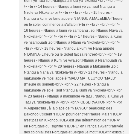
Kumi ye Tatu soit Ntangua a mosi ya Nkokela <br /> <br /> <br
/> <br /> 14 heures - Ntangu a kumi ye ya , soit Ntangu a
Nzole ya Nkokela<br /> <br /> <br /> <br /> 15 heures -
Ntangu a kumi ye tanu appelé NTANGU A MALEMBA (l'heure
où le soleil commence à s'affaiblir)<br /> <br /> <br /> <br />
16 heures - Ntangu a kumi ye sambanu , soi Ntangu Ngya ya
Nkokela<br /> <br /> <br /> <br /> 17 heures - Ntangu a Kumi
ye nsambuadi ,soit Ntangu a Ntanu ya Nkokela<br /> <br />
<br /> <br /> 18 heures - Ntangu a kumi ye Nana appelé
N'DIMINA (L'heure oú le Soleil fait sa rentrée)<br /> <br /> 19
heures - Ntangu a Kumi ye vwa,soit Ntangu a Nsambuadi ya
Nkokela<br /> <br /> 20 heures - Ntangu a Makumole ,soit
Ntangu a Nana ya Nkokela<br /> <br /> 21 heures - Ntangu a
makumole ye mosi appelé "MALU MA TULU" OU "MALU"
(l'heure du someil)<br /> <br /> 22 heures - Ntangu a
makumole ye zole , soit Ntangu a Kumi ya Nkokela<br /> <br
/> 23 heures - Ntangu a makumole ye tatu , Ntangu a Kumi ye
Tatu ya Nkokela<br /> <br /> <br /> OBSERVATION:<br /> <br
/> Aujourd'hui , à la place de "NTANGU" beaucoup des
Bakongo utilisent "HOLA" pour identifier l'heure.Mais "HOLA"
n'est pas un Kikongo.HOLA est une déformation de "HORA"
en Portugais qui signifie "HEURE" en Français.Avant l'arrivée
des colonialistes Portugais et Belges ,le mot "HOLA" n'existait