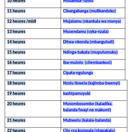
10 heures
Musamba- nzolu
11 heures
Cibangabanga (mu8kanduku)
12 heures /midi
Mujalamu (nkankala wa munya)
13 heures
Musendamu (cyka-nzala)
14 heures
Ditwa-nkonda (mbanguludi)
15 heures
Ndinga-bakata (mupulumuku)
16 heures
Iba-mulolo (cilembankuci)
17 heures
Cipata-ngulungu
18 heures
Nzolu ibwela (kajimba-bwenyi)
19 heures
kashipamuyuki
20 heures
Musombosombo (kaladika,
balanda fwayi ne makumi)
21 heures
Mubwelu (kalala-balanda)
22 heures
Cilu cya kumpala (ntapakalu)