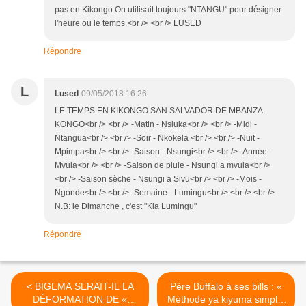
pas en Kikongo.On utilisait toujours "NTANGU" pour désigner
l'heure ou le temps.<br /> <br /> LUSED
Répondre
L
Lused
09/05/2018 16:26
LE TEMPS EN KIKONGO SAN SALVADOR DE MBANZA
KONGO<br /> <br /> -Matin - Nsiuka<br /> <br /> -Midi -
Ntangua<br /> <br /> -Soir - Nkokela <br /> <br /> -Nuit -
Mpimpa<br /> <br /> -Saison - Nsungi<br /> <br /> -Année -
Mvula<br /> <br /> -Saison de pluie - Nsungi a mvula<br />
<br /> -Saison sèche - Nsungi a Sivu<br /> <br /> -Mois -
Ngonde<br /> <br /> -Semaine - Lumingu<br /> <br /> <br />
N.B: le Dimanche , c'est "Kia Lumingu"
Répondre
< BIGEMA SERAIT-IL LA
Père Buffalo à ses bills : «
DÉFORMATION DE «
Méthode ya kiyuma simple,