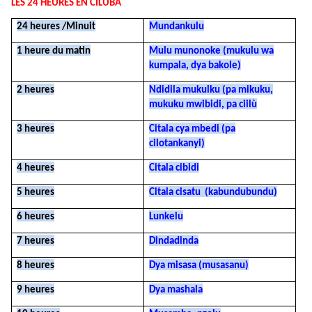
LES 24 HEURES EN CILUBA
24 heures /Minuit
Mundankulu
1 heure du matin
Mulu munonoke (mukulu wa
kumpala, dya bakole)
2 heures
Ndidila mukulku (pa mikuku,
mukuku mwibidi, pa ciilù
3 heures
Citala cya mbedi (pa
cilotankanyi)
4 heures
Citala cibidi
5 heures
Citala cisatu (kabundubundu)
6 heures
Lunkelu
7 heures
Dindadinda
8 heures
Dya misasa (musasanu)
9 heures
Dya mashala