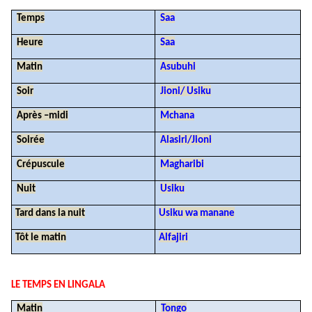
Temps
Saa
Heure
Saa
Matin
Asubuhi
Soir
Jioni/ Usiku
Après –midi
Mchana
Soirée
Alasiri/Jioni
Crépuscule
Magharibi
Nuit
Usiku
Tard dans la nuit
Usiku wa manane
Tôt le matin
Alfajiri
LE TEMPS EN LINGALA
Matin
Tongo