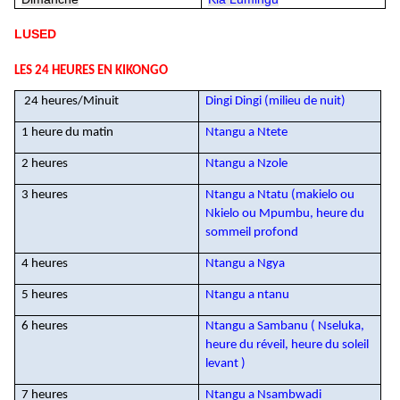
LUSED
LES 24 HEURES EN KIKONGO
24 heures/Minuit
Dingi Dingi (milieu de nuit)
1 heure du matin
Ntangu a Ntete
2 heures
Ntangu a Nzole
3 heures
Ntangu a Ntatu (makielo ou
Nkielo ou Mpumbu, heure du
sommeil profond
4 heures
Ntangu a Ngya
5 heures
Ntangu a ntanu
6 heures
Ntangu a Sambanu ( Nseluka,
heure du réveil, heure du soleil
levant )
7 heures
Ntangu a Nsambwadi