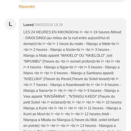
Répondre
L
Lused
09/05/2018 18:26
LES 24 HEURES EN KIKONGO<br /> <br /> 24 heures /Minuit
- DINGI DINGI (au milieu de la nuit entre aujourd'hui et
demain)<br /> <br /> 1 heure du matin - Ntangu a Ntete<br />
<br /> 2 heures - Ntangu a Nzole<br /> <br /> 3 heures -
Ntangu a Ntatu appelé "MAKIELO" OU "NKIELOLO" ,soit
"MPUMBU" (l'heure du <br /> someil profond)<br /> <br /> <br
/> 4 heures - Ntangu a Ngya<br /> <br /> 5 heures - Ntangu a
Ntanu <br /> <br /> 6 heures - Ntangu a Sambanu appelé
"NSELUKA" (l'heure du Reveil,l'heure du Soleil levant)<br />
<br /> 7 heures - Ntangu a Nsambwadi<br /> <br /> 8 heures -
Ntangu a Nana<br /> <br /> <br /> <br /> 9 heures - Ntangu a
Vwa appelé "KINSIÂMINA" , "NTANGU A KEDI" (l'heure du
petit Soleil <br /> éclairant)<br /> <br /> <br /> <br /> 10 heures
Ntangu a Kumi <br /> <br /> <br /> <br /> 11 heures - Ntangu a
Kumi ye Mosi<br /> <br /> <br /> <br /> 12 heures /midi -
Ntangua a Mbata ou Ntangua (L'heure du Midi ,soleil brillant
en pointe) <br /> <br /> <br /> <br /> 13 heures - Ntangua a