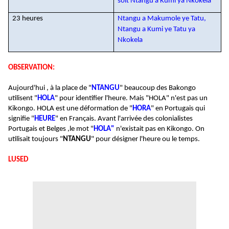
soit Ntangu a Kumi ya Nkokela
23 heures
Ntangu a Makumole ye Tatu,
Ntangu a Kumi ye Tatu ya
Nkokela
OBSERVATION:
Aujourd'hui , à la place de "
NTANGU
" beaucoup des Bakongo
utilisent "
HOLA
" pour identifier l'heure. Mais "HOLA" n'est pas un
Kikongo. HOLA est une déformation de "
HORA
" en Portugais qui
signifie "
HEURE
" en Français. Avant l'arrivée des colonialistes
Portugais et Belges ,le mot "
HOLA"
n'existait pas en Kikongo. On
utilisait toujours "
NTANGU
" pour désigner l'heure ou le temps.
LUSED