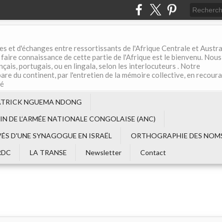
es et d'échanges entre ressortissants de l'Afrique Centrale et Austral
aire connaissance de cette partie de l'Afrique est le bienvenu. Nous
çais, portugais, ou en lingala, selon les interlocuteurs . Notre
are du continent, par l'entretien de la mémoire collective, en recour
té
ATRICK NGUEMA NDONG
EIN DE L‘ARMÉE NATIONALE CONGOLAISE (ANC)
VÉS D'UNE SYNAGOGUE EN ISRAËL
ORTHOGRAPHIE DES NOMS
RDC
LA TRANSE
Newsletter
Contact