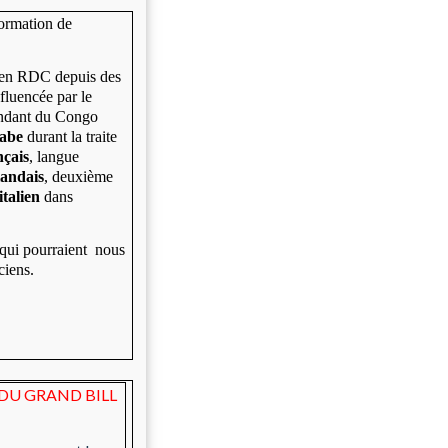
formation de
s en RDC depuis des
fluencée par le
pendant du Congo
rabe
durant la traite
çais
, langue
andais
, deuxième
’italien
dans
 qui pourraient nous
ciens.
DU GRAND BILL