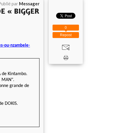
Publié par
Messager
E « BIGGER
0
Repost
s-ou-nzambele-
A de Kintambo.
ER MAN".
sonne grande de
 de DOKIS.