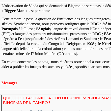
L’observation de Vinda qui se demande si
Bigema
ne serait pas la dé
«
Bigger
Man
» est pertinente.
Cette remarque pose la question de l’influence des langues étrangère
siècles. Synthétiquement, nous pouvons souligner que la RDC a été in
Portugais
à l’Ouest ;
l’Anglais,
langue de travail durant l’Etat indé
(EIC) et langue des premiers missionnaires protestants en RDC ;
l’A
négrière à l’est jusqu’au-delà des rivières Lomami et Sankuru ; le
Fran
officielle depuis la cession du Congo à la Belgique en 1908 ; le
Néerl
langue officielle durant la colonisation ; et dans une moindre mesure
l
certaines mines de l’Union Minière (Gécamines).
En ce qui concerne les photos, nous réitérons notre appel à tous ceux
aider à publier les images des anciens yankées, sportifs et artistes musi
Messager
QUELLE EST LA SIGNIFICATION DU SURNOM "BINGEMA" 
BINGEMA DE KITAMBO ?