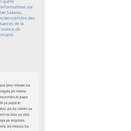
n quête
’informations sur
ean Salumu,
ncien ministre des
inances de la
rovince du
omami.
 que bino mibale na
 mungala pe mama
muzombo,to papa
é ya papa to
o) ,pe ba ndeko ya
nt na biso ya sika
nga ye angolais
gola .ba misusu ba