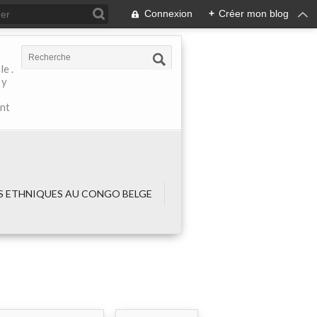
Connexion
+
Créer mon blog
e .
 y
ant
 ETHNIQUES AU CONGO BELGE