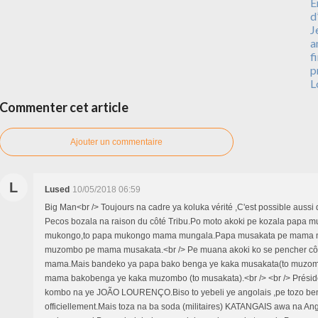
E
d
J
a
f
p
L
Commenter cet article
Ajouter un commentaire
L
Lused
10/05/2018 06:59
Big Man<br /> Toujours na cadre ya koluka vérité ,C'est possible aussi
Pecos bozala na raison du côté Tribu.Po moto akoki pe kozala papa
mukongo,to papa mukongo mama mungala.Papa musakata pe mama 
muzombo pe mama musakata.<br /> Pe muana akoki ko se pencher côt
mama.Mais bandeko ya papa bako benga ye kaka musakata(to muzomb
mama bakobenga ye kaka muzombo (to musakata).<br /> <br /> Préside
kombo na ye JOÃO LOURENÇO.Biso to yebeli ye angolais ,pe tozo be
officiellement.Mais toza na ba soda (militaires) KATANGAIS awa na An