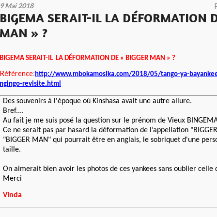
9 Mai 2018
BIGEMA SERAIT-IL LA DÉFORMATION D
MAN » ?
BIGEMA SERAIT-IL LA DÉFORMATION DE « BIGGER MAN » ?
Référence
:
http://www.mbokamosika.com/2018/05/tango-ya-bayankee
ngingo-revisite.html
Des souvenirs à l'époque où Kinshasa avait une autre allure.
Bref....
Au fait je me suis posé la question sur le prénom de Vieux BINGEM
Ce ne serait pas par hasard la déformation de l’appellation "BIGG
"BIGGER MAN" qui pourrait être en anglais, le sobriquet d'une per
taille.
On aimerait bien avoir les photos de ces yankees sans oublier celle
Merci
Vinda