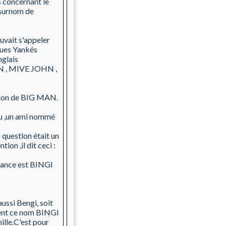
s concernant le
surnom de
vait s'appeler
ues Yankés
nglais
N , MIVE JOHN ,
ation de BIG MAN.
bu ,un ami nommé
question était un
on ,il dit ceci :
ance est BINGI
ussi Bengi, soit
ent ce nom BINGI
ille.C'est pour