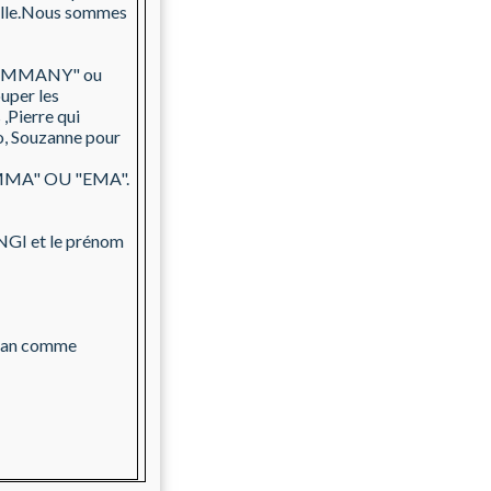
amille.Nous sommes
 :"EMMANY" ou
uper les
,Pierre qui
o, Souzanne pour
 "EMMA" OU "EMA".
INGI et le prénom
g man comme