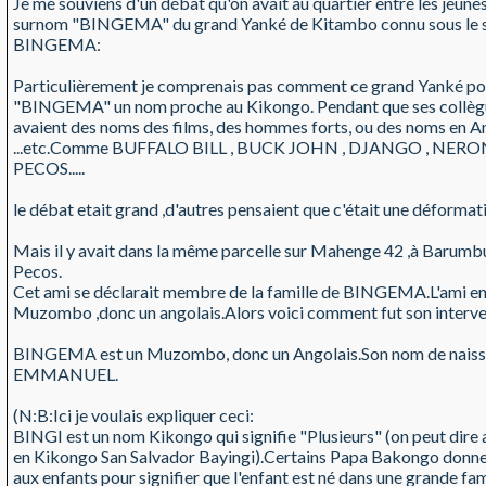
Je me souviens d'un débat qu'on avait au quartier entre les jeune
surnom "BINGEMA" du grand Yanké de Kitambo connu sous le 
BINGEMA:
Particulièrement je comprenais pas comment ce grand Yanké pou
"BINGEMA" un nom proche au Kikongo. Pendant que ses collèg
avaient des noms des films, des hommes forts, ou des noms en A
...etc.Comme BUFFALO BILL , BUCK JOHN , DJANGO , NERO
PECOS.....
le débat etait grand ,d'autres pensaient que c'était une déform
Mais il y avait dans la même parcelle sur Mahenge 42 ,à Barum
Pecos.
Cet ami se déclarait membre de la famille de BINGEMA.L'ami en 
Muzombo ,donc un angolais.Alors voici comment fut son interventi
BINGEMA est un Muzombo, donc un Angolais.Son nom de naiss
EMMANUEL.
(N:B:Ici je voulais expliquer ceci:
BINGI est un nom Kikongo qui signifie "Plusieurs" (on peut dire a
en Kikongo San Salvador Bayingi).Certains Papa Bakongo donn
aux enfants pour signifier que l'enfant est né dans une grande fam