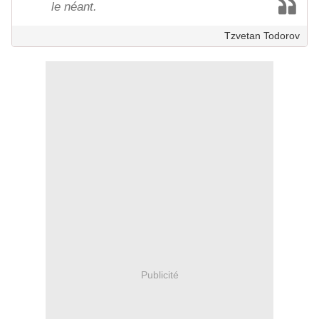
le néant.
Tzvetan Todorov
Publicité