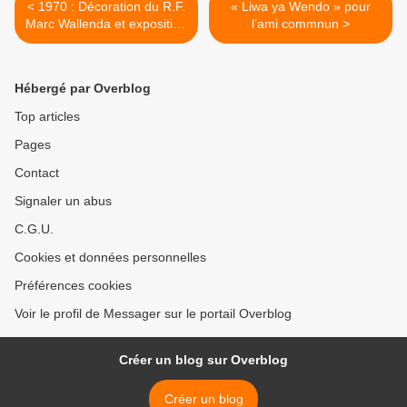
< 1970 : Décoration du R.F.
« Liwa ya Wendo » pour
Marc Wallenda et exposition
l’ami commnun >
des toiles de Mme Léonard
à l’Académie des Beaux-
Arts de Kinshasa.
Hébergé par Overblog
Top articles
Pages
Contact
Signaler un abus
C.G.U.
Cookies et données personnelles
Préférences cookies
Voir le profil de Messager sur le portail Overblog
Créer un blog sur Overblog
Créer un blog