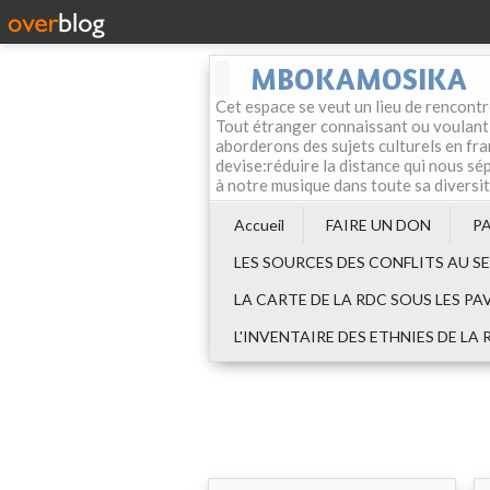
MBOKAMOSIKA
Cet espace se veut un lieu de rencontr
Tout étranger connaissant ou voulant f
aborderons des sujets culturels en fran
devise:réduire la distance qui nous sép
à notre musique dans toute sa diversi
Accueil
FAIRE UN DON
P
LES SOURCES DES CONFLITS AU S
LA CARTE DE LA RDC SOUS LES PA
L'INVENTAIRE DES ETHNIES DE LA 