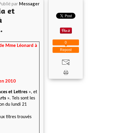
Publié par
Messager
da et
à
.
0
s de Mme Léonard à
Repost
 en 2010
ces et Lettres
», et
rts
». Tels sont les
ion du lundi 21
ux titres trouvés