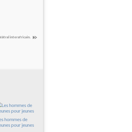
âtral interafricain.
es hommes de
eunes pour jeunes