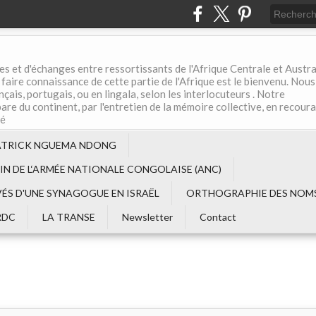
es et d'échanges entre ressortissants de l'Afrique Centrale et Austral
aire connaissance de cette partie de l'Afrique est le bienvenu. Nous
çais, portugais, ou en lingala, selon les interlocuteurs . Notre
are du continent, par l'entretien de la mémoire collective, en recour
té
ATRICK NGUEMA NDONG
EIN DE L‘ARMÉE NATIONALE CONGOLAISE (ANC)
VÉS D'UNE SYNAGOGUE EN ISRAËL
ORTHOGRAPHIE DES NOMS
RDC
LA TRANSE
Newsletter
Contact