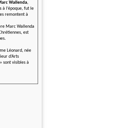
 Marc Wallenda
,
 à l’époque, fut le
nes remontent à
rère Marc Wallenda
Chrétiennes, est
es.
 Mme Léonard, née
ieur d’Arts
» sont visibles à