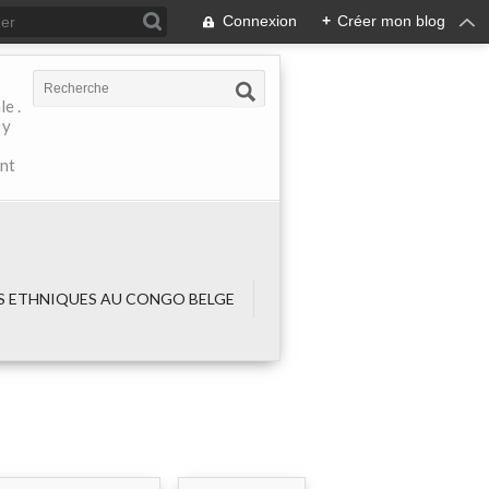
Connexion
+
Créer mon blog
e .
 y
ant
 ETHNIQUES AU CONGO BELGE