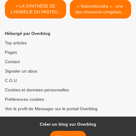
< LA SYNTHÈSE DE
« Nakomitunaka » : une
L’HOMÉLIE DU PASTEUR
des chansons congolaises
EKOFO.
les plus interprétées. >
Hébergé par Overblog
Top articles
Pages
Contact
Signaler un abus
C.G.U.
Cookies et données personnelles
Préférences cookies
Voir le profil de Messager sur le portail Overblog
Créer un blog sur Overblog