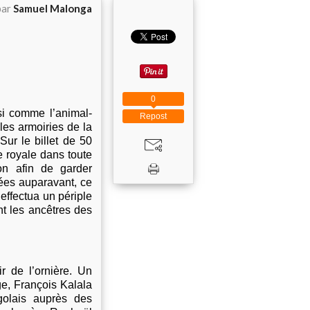
par
Samuel Malonga
0
si comme l’animal-
Repost
les armoiries de la
Sur le billet de 50
e royale dans toute
on afin de garder
ées auparavant, ce
 effectua un périple
t les ancêtres des
r de l’ornière. Un
e, François Kalala
golais auprès des