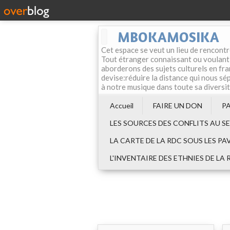
MBOKAMOSIKA
Cet espace se veut un lieu de rencontr
Tout étranger connaissant ou voulant f
aborderons des sujets culturels en fran
devise:réduire la distance qui nous sép
à notre musique dans toute sa diversi
Accueil
FAIRE UN DON
P
LES SOURCES DES CONFLITS AU S
LA CARTE DE LA RDC SOUS LES PA
L'INVENTAIRE DES ETHNIES DE LA 