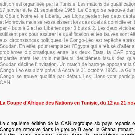
édition est organisée par la Tunisie. Les matchs de qualificatio
17 janvier et le 21 septembre 1965. Le Congo se retrouve dan
la Côte d’Ivoire et le Libéria. Les Lions perdent les deux dép
et Monrovia mais se ressaisissent lors des duels à domicile en b
par 4 buts à 2 et les Libériens par 3 buts à 2. Les deux victoir
suffisent pas pour assurer la qualification et les fauves sont é
aux circonstances politiques, le Congo-Léo est repêché après
Soudan.
En effet, pour remplacer l’Égypte qui a refusé d’aller 
problèmes diplomatiques entre les deux États, la CAF pro
tripartite entre les trois meilleurs deuxièmes issus des qua
Soudan décline l’invitation. Un match de barrage opposant la
Congo Léo est alors prévu à Accra le 31 octobre 1965. La Guin
Congo se trouve qualifié par défaut. Les Lions vont particip
CAN.
La Coupe d’Afrique des Nations en Tunisie, du 12 au 21 n
La cinquième édition de la CAN regroupe six pays repartis 
Congo se retrouve dans le groupe B avec le Ghana (tenant du