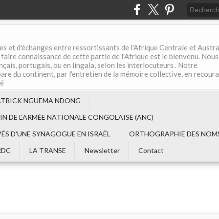
es et d'échanges entre ressortissants de l'Afrique Centrale et Austral
aire connaissance de cette partie de l'Afrique est le bienvenu. Nous
çais, portugais, ou en lingala, selon les interlocuteurs . Notre
are du continent, par l'entretien de la mémoire collective, en recour
té
ATRICK NGUEMA NDONG
EIN DE L‘ARMÉE NATIONALE CONGOLAISE (ANC)
VÉS D'UNE SYNAGOGUE EN ISRAËL
ORTHOGRAPHIE DES NOMS
RDC
LA TRANSE
Newsletter
Contact