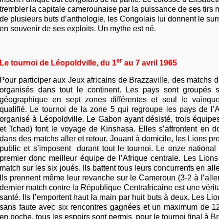
trembler la capitale camerounaise par la puissance de ses tirs m
de plusieurs buts d’anthologie, les Congolais lui donnent le 
en souvenir de ses exploits. Un mythe est né.
er
Le tournoi de Léopoldville, du 1
au 7 avril 1965
Pour participer aux Jeux africains de Brazzaville, des matchs de
organisés dans tout le continent. Les pays sont groupés s
géographique en sept zones différentes et seul le vainqu
qualifié. Le tournoi de la zone 5 qui regroupe les pays de l’A
organisé à Léopoldville. Le Gabon ayant désisté, trois équi
et Tchad) font le voyage de Kinshasa. Elles s’affrontent en d
dans des matchs aller et retour. Jouant à domicile, les Lions pro
public et s’imposent durant tout le tournoi. Le onze national 
premier donc meilleur équipe de l’Afrique centrale. Les Lion
match sur les six joués. Ils battent tous leurs concurrents en al
Ils prennent même leur revanche sur le Cameroun (3-2 à l’aller,
dernier match contre la République Centrafricaine est une vér
santé. Ils l’emportent haut la main par huit buts à deux. Les Li
sans faute avec six rencontres gagnées et un maximum de 12 p
en poche, tous les espoirs sont permis pour le tournoi final à Br