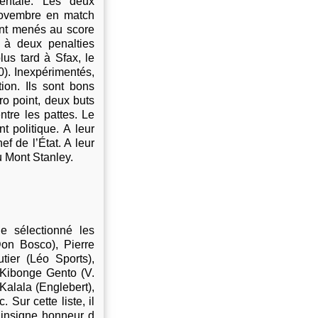
nentale. Les deux
 novembre en match
tant menés au score
e à deux penalties
lus tard à Sfax, le
0). Inexpérimentés,
ion. Ils sont bons
ro point, deux buts
ntre les pattes. Le
 politique. A leur
f de l’État. A leur
u Mont Stanley.
e sélectionné les
Don Bosco), Pierre
ier (Léo Sports),
 Kibonge Gento (V.
Kalala (Englebert),
c. Sur cette liste, il
’insigne honneur d