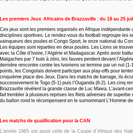
Les premiers Jeux Africains de Brazzaville : du 18 au 25 jui
Ces jeux sont les premiers organisés en Afrique indépendante 
disciplines sportives. Le rendez-vous du football regroupe les s
vainqueurs des poules et Congo Sport, le onze national du Con
Les équipes sont reparties en deux poules. Les Lions se trouve
avec la Côte d’Ivoire, l’Algérie et Madagascar. Après avoir bat
Malgaches par 7 buts à zéro, les fauves perdent devant l’Algéri
dernière rencontre contre les Ivoiriens se termine par un nul (1-1
points, les Congolais doivent participer aux play-offs pour tente
cinquième place des Jeux. Dans les matchs de barrage, ils écr
successivement le Togo (5-1) puis l’Ouganda (6-2). Les cinq ren
Brazzaville révèlent la grande classe de Luc Mawa. L’avant-cen
fait trembler à plusieurs reprises les filets adverses de superbe
du ballon rond le récompensent en le surnommant L’Homme de
Les matchs de qualification pour la CAN
L’année 1965 est aussi celle de la Coupe d´Afrique des Nat