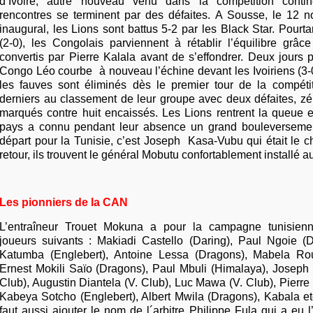
d’Ivoire, autre nouveau venu dans la compétition conti
rencontres se terminent par des défaites. A Sousse, le 12
inaugural, les Lions sont battus 5-2 par les Black Star. Pour
(2-0), les Congolais parviennent à rétablir l’équilibre grâc
convertis par Pierre Kalala
avant de s’effondrer. Deux jours p
Congo Léo courbe à nouveau l’échine devant les Ivoiriens (3-
les fauves sont éliminés dès le premier tour de la compétit
derniers au classement de leur groupe avec deux défaites, zé
marqués contre huit encaissés. Les Lions rentrent la queue e
pays a connu pendant leur absence un grand bouleversement
départ pour la Tunisie, c’est Joseph Kasa-Vubu qui était le che
retour, ils trouvent le général Mobutu confortablement installé a
Les pionniers de la CAN
L’entraîneur Trouet Mokuna a pour la campagne tunisienn
joueurs suivants : Makiadi Castello (Daring), Paul Ngoie (
Katumba (Englebert), Antoine Lessa (Dragons), Mabela Rout
Ernest Mokili Saïo (Dragons), Paul Mbuli (Himalaya), Joseph
Club), Augustin Diantela (V. Club), Luc Mawa (V. Club), Pierre 
Kabeya Sotcho (Englebert), Albert Mwila (Dragons), Kabala
et
faut aussi ajouter le nom de l´arbitre Philippe Fula
qui a eu l