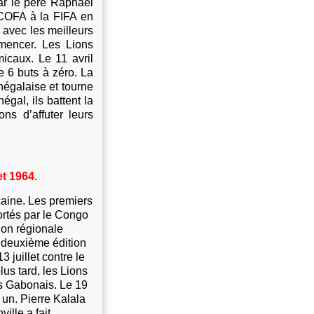
par le père Raphaël
ECOFA à la FIFA en
 avec les meilleurs
mmencer. Les Lions
icaux. Le 11 avril
e 6 buts à zéro. La
négalaise et tourne
égal, ils battent la
ns d’affuter leurs
t 1964.
caine. Les premiers
ortés par le Congo
ion régionale
e deuxième édition
 juillet contre le
us tard, les Lions
es Gabonais. Le 19
à un. Pierre Kalala
ille a fait