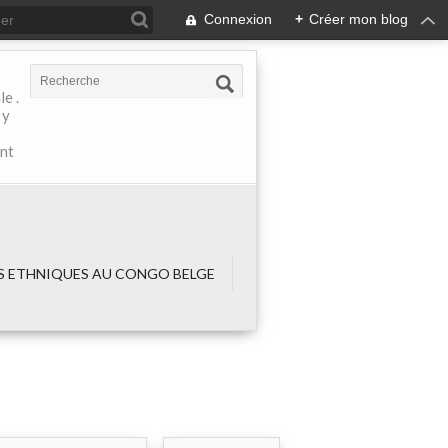
Connexion
+
Créer mon blog
e .
 y
ant
 ETHNIQUES AU CONGO BELGE