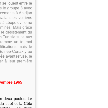
n se jouent entre le
s le groupe 3 avec
lacements à Abidjan
attant les Ivoiriens
es à Léopoldville ne
liminés. Mais grâce
 le désistement du
en Tunisie suite aux
gramme un tournoi
lifications mais le
 Guinée-Conakry au
ée ayant refusé, le
er à leur première
ovembre 1965
en deux poules. Le
 titre) et la Côte