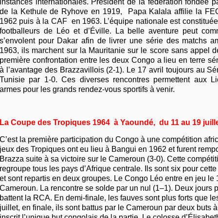
instances internationales. Président de la fédération fondée 
de la Kethule de Ryhove en 1919, Papa Kalala affilie la F
1962 puis à la CAF en 1963. L’équipe nationale est constituée
footballeurs de Léo et d’Éville. La belle aventure peut co
s’envolent pour Dakar afin de livrer une série des matchs am
1963, ils marchent sur la Mauritanie sur le score sans appel d
première confrontation entre les deux Congo a lieu en terre sé
à l’avantage des Brazzavillois (2-1). Le 17 avril toujours au Sén
Tunisie par 1-0. Ces diverses rencontres permettent aux Lio
armes pour les grands rendez-vous sportifs à venir.
La Coupe des Tropiques 1964 à Yaoundé, du 11 au 19 juille
C’est la première participation du Congo à une compétition afri
jeux des Tropiques ont eu lieu à Bangui en 1962 et furent remp
Brazza suite à sa victoire sur le Cameroun (3-0). Cette compétit
regroupe tous les pays d’Afrique centrale. Ils sont six pour cett
et sont repartis en deux groupes. Le Congo Léo entre en jeu le 13
Cameroun. La rencontre se solde par un nul (1–1). Deux jours pl
battent la RCA. En demi-finale, les fauves sont plus forts que l
juillet, en finale, ils sont battus par le Cameroun par deux buts 
inscrit l’unique but congolais de la partie. Le colosse d’Élisabethv