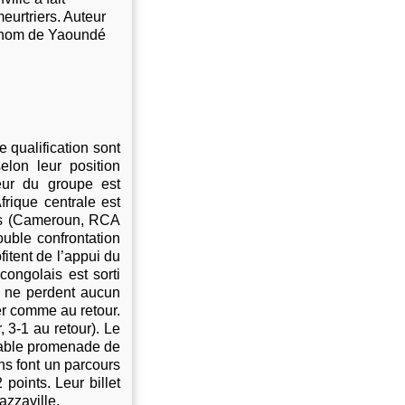
eurtriers. Auteur
surnom de Yaoundé
 qualification sont
elon leur position
eur du groupe est
frique centrale est
pes (Cameroun, RCA
ouble confrontation
fitent de l’appui du
congolais est sorti
s ne perdent aucun
ler comme au retour.
 3-1 au retour). Le
itable promenade de
ons font un parcours
oints. Leur billet
azzaville.