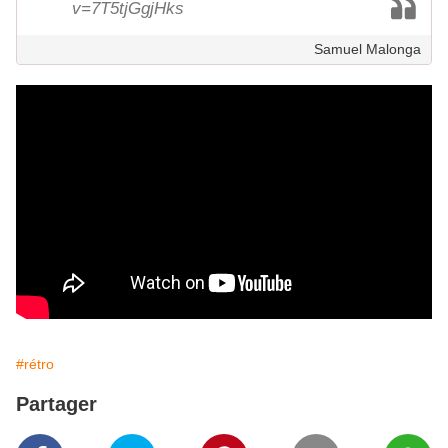
v=7T5tjGgjHks
Samuel Malonga
#rétro
Partager