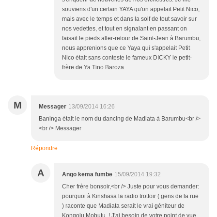
souviens d'un certain YAYA qu'on appelait Petit Nico,
mais avec le temps et dans la soif de tout savoir sur
nos vedettes, et tout en signalant en passant on
faisait le pieds aller-retour de Saint-Jean à Barumbu,
nous apprenions que ce Yaya qui s'appelait Petit
Nico était sans conteste le fameux DICKY le petit-
frère de Ya Tino Baroza.
M
Messager
13/09/2014 16:26
Baninga était le nom du dancing de Madiata à Barumbu<br />
<br /> Messager
Répondre
A
Ango kema fumbe
15/09/2014 19:32
Cher frère bonsoir,<br /> Juste pour vous demander:
pourquoi à Kinshasa la radio trottoir ( gens de la rue
) raconte que Madiata serait le vrai géniteur de
Kongolu Mobutu..! J'ai besoin de votre point de vue.