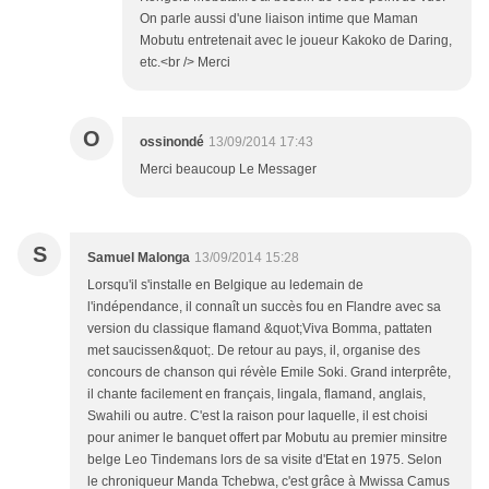
On parle aussi d'une liaison intime que Maman
Mobutu entretenait avec le joueur Kakoko de Daring,
etc.<br /> Merci
O
ossinondé
13/09/2014 17:43
Merci beaucoup Le Messager
S
Samuel Malonga
13/09/2014 15:28
Lorsqu'il s'installe en Belgique au ledemain de
l'indépendance, il connaît un succès fou en Flandre avec sa
version du classique flamand &quot;Viva Bomma, pattaten
met saucissen&quot;. De retour au pays, il, organise des
concours de chanson qui révèle Emile Soki. Grand interprête,
il chante facilement en français, lingala, flamand, anglais,
Swahili ou autre. C'est la raison pour laquelle, il est choisi
pour animer le banquet offert par Mobutu au premier minsitre
belge Leo Tindemans lors de sa visite d'Etat en 1975. Selon
le chroniqueur Manda Tchebwa, c'est grâce à Mwissa Camus