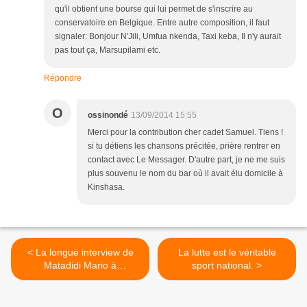
qu'il obtient une bourse qui lui permet de s'inscrire au
conservatoire en Belgique. Entre autre composition, il faut
signaler: Bonjour N'Jili, Umfua nkenda, Taxi keba, Il n'y aurait
pas tout ça, Marsupilami etc.
Répondre
O
ossinondé
13/09/2014 15:55
Merci pour la contribution cher cadet Samuel. Tiens !
si tu détiens les chansons précitée, prière rentrer en
contact avec Le Messager. D'autre part, je ne me suis
plus souvenu le nom du bar où il avait élu domicile à
Kinshasa.
< La longue interview de
La lutte est le véritable
Matadidi Mario à
sport national. >
mbokamosika(Fin).