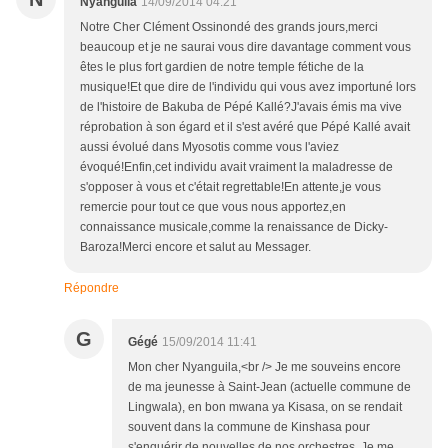
Nyanguila
14/09/2014 04:21
Notre Cher Clément Ossinondé des grands jours,merci
beaucoup et je ne saurai vous dire davantage comment vous
êtes le plus fort gardien de notre temple fétiche de la
musique!Et que dire de l'individu qui vous avez importuné lors
de l'histoire de Bakuba de Pépé Kallé?J'avais émis ma vive
réprobation à son égard et il s'est avéré que Pépé Kallé avait
aussi évolué dans Myosotis comme vous l'aviez
évoqué!Enfin,cet individu avait vraiment la maladresse de
s'opposer à vous et c'était regrettable!En attente,je vous
remercie pour tout ce que vous nous apportez,en
connaissance musicale,comme la renaissance de Dicky-
Baroza!Merci encore et salut au Messager.
Répondre
G
Gégé
15/09/2014 11:41
Mon cher Nyanguila,<br /> Je me souveins encore
de ma jeunesse à Saint-Jean (actuelle commune de
Lingwala), en bon mwana ya Kisasa, on se rendait
souvent dans la commune de Kinshasa pour
s'enquérir de nouvelles de nos orchestres. Je me