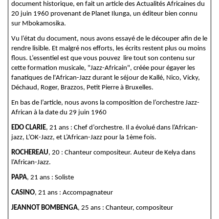
document historique, en fait un article des Actualités Africaines du
20 juin 1960 provenant de Planet Ilunga, un éditeur bien connu
sur Mbokamosika.
Vu l’état du document, nous avons essayé de le découper afin de le
rendre lisible. Et malgré nos efforts, les écrits restent plus ou moins
flous. L’essentiel est que vous pouvez lire tout son contenu sur
cette formation musicale, "Jazz-Africain", créée pour égayer les
fanatiques de l'African-Jazz durant le séjour de Kallé, Nico, Vicky,
Déchaud, Roger, Brazzos, Petit Pierre à Bruxelles.
En bas de l’article, nous avons la composition de l’orchestre Jazz-
African à la date du 29 juin 1960
EDO CLARIE
, 21 ans : Chef d’orchestre. Il a évolué dans l’African-
jazz, L’OK-Jazz, et L’African-Jazz pour la 1ème fois.
ROCHEREAU
, 20 : Chanteur compositeur. Auteur de Kelya dans
l’African-Jazz.
PAPA
, 21 ans : Soliste
CASINO
, 21 ans : Accompagnateur
JEANNOT BOMBENGA
, 25 ans : Chanteur, compositeur