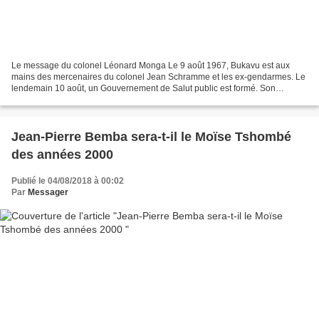
Le message du colonel Léonard Monga Le 9 août 1967, Bukavu est aux
mains des mercenaires du colonel Jean Schramme et les ex-gendarmes. Le
lendemain 10 août, un Gouvernement de Salut public est formé. Son
président n’est autre que le colonel Léonard Monga....
Jean-Pierre Bemba sera-t-il le Moïse Tshombé
des années 2000
Publié le 04/08/2018 à 00:02
Par
Messager