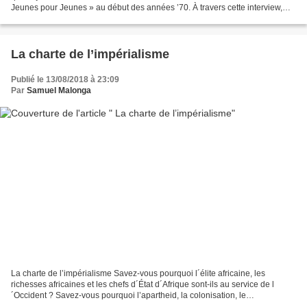
Jeunes pour Jeunes » au début des années ’70. À travers cette interview,
Emile Lukezo se présente au public, décrit...
La charte de l’impérialisme
Publié le 13/08/2018 à 23:09
Par
Samuel Malonga
La charte de l’impérialisme Savez-vous pourquoi l´élite africaine, les
richesses africaines et les chefs d´État d´Afrique sont-ils au service de l
´Occident ? Savez-vous pourquoi l’apartheid, la colonisation, le
néocolonialisme voire la Françafrique ont-ils...