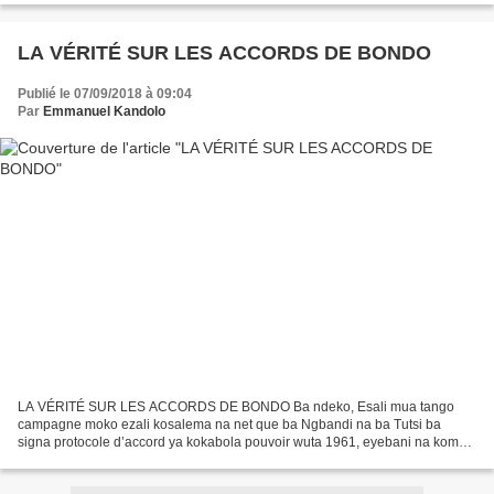
LA VÉRITÉ SUR LES ACCORDS DE BONDO
Publié le 07/09/2018 à 09:04
Par
Emmanuel Kandolo
LA VÉRITÉ SUR LES ACCORDS DE BONDO Ba ndeko, Esali mua tango
campagne moko ezali kosalema na net que ba Ngbandi na ba Tutsi ba
signa protocole d’accord ya kokabola pouvoir wuta 1961, eyebani na kombo
ya Protocole d’accord ya Bondo na 1961, selon soi-disant...