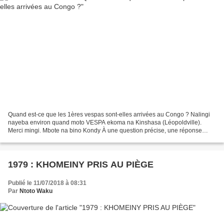
Quand est-ce que les 1ères vespas sont-elles arrivées au Congo ? Nalingi
nayeba environ quand moto VESPA ekoma na Kinshasa (Léopoldville).
Merci mingi. Mbote na bino Kondy À une question précise, une réponse
précise. Notre ami Kondy voudrait connaître...
1979 : KHOMEINY PRIS AU PIÈGE
Publié le 11/07/2018 à 08:31
Par
Ntoto Waku