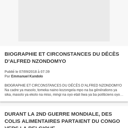
BIOGRAPHIE ET CIRCONSTANCES DU DÉCÈS
D’ALFRED NZONDOMYO
Publié le 07/09/2018 à 07:39
Par
Emmanuel Kandolo
BIOGRAPHIE ET CIRCONSTANCES DU DÉCÈS D’ALFRED NZONDOMYO
Na cadre ya masolo, tomeka naino kozongela mpo na ba générations ya
sika, masolo ya ekolo na miso, mingi na oyo etali liwa ya ba politiciens oyo e
bima à tort ou à raison que ezali empoissonnement...
DURANT LA 2ND GUERRE MONDIALE, DES
COLIS ALIMENTAIRES PARTAIENT DU CONGO