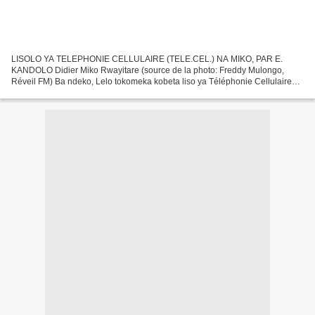
LISOLO YA TELEPHONIE CELLULAIRE (TELE.CEL.) NA MIKO, PAR E.
KANDOLO Didier Miko Rwayitare (source de la photo: Freddy Mulongo,
Réveil FM) Ba ndeko, Lelo tokomeka kobeta liso ya Téléphonie Cellulaire
(TELE.CEL.) na Miko, oyo ayebanaki na domaine ya télécommunication...