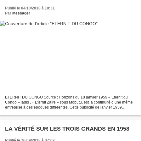
Publié le 04/10/2018 à 10:31
Par
Messager
ETERNIT DU CONGO Source : Horizons du 18 janvier 1959 « Eternit du
Congo » jadis , « Eternit Zaïre » sous Mobutu, est la continuité d’une même
entreprise à des époques différentes. Cette publicité de janvier 1959
démontre que les deux premières républiques...
LA VÉRITÉ SUR LES TROIS GRANDS EN 1958
Publié le 26/09/2018 à 07:02