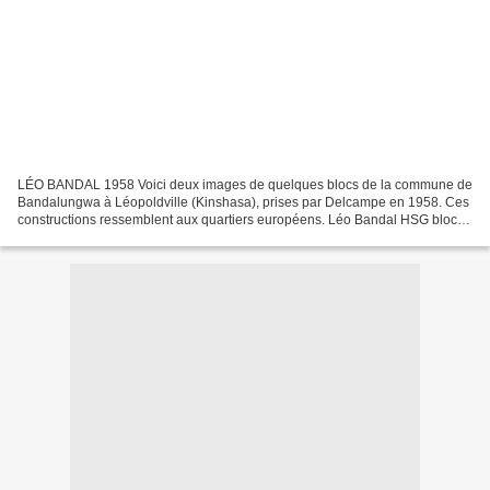
LÉO BANDAL 1958 Voici deux images de quelques blocs de la commune de
Bandalungwa à Léopoldville (Kinshasa), prises par Delcampe en 1958. Ces
constructions ressemblent aux quartiers européens. Léo Bandal HSG blocs
(Delcampe) Leo Bandal OCA'58 (MFS)