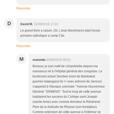
Répondre
D
David M.
31/08/2018 17:10
Le grand frere a raison. (St .) Jean Berchmens etait l'ecole
primaire catholique a camp Cito.
Répondre
M
matundu
03/09/2018 00:01
Bonjour, je suis natif de Léopoldville depuis ma
naissance né à l'Hôpital général des congolais. Le
boulevard actuel Sendwe (nom de Balubakat
guerrier katangais)<br /> avec prénom de Janson)
s'appelait à l'époque coloniale " Avenue Gouverneur
Général " ERMENS". Tout le long de cette avenue
habitaient les anciens du Collège saint Joseph
(sainte Anne) avec comme directeur le Révérend
Père de la Kethulle de Rhyove (son fondateur).
Comme extension de cette avenue à l'intérieur se