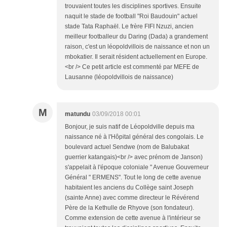
trouvaient toutes les disciplines sportives. Ensuite
naquit le stade de football "Roi Baudouin" actuel
stade Tata Raphaël. Le frère FIFI Nzuzi, ancien
meilleur footballeur du Daring (Dada) a grandement
raison, c'est un léopoldvillois de naissance et non un
mbokatier. Il serait résident actuellement en Europe.
<br /> Ce petit article est commenté par MEFE de
Lausanne (léopoldvillois de naissance)
M
matundu
03/09/2018 00:01
Bonjour, je suis natif de Léopoldville depuis ma
naissance né à l'Hôpital général des congolais. Le
boulevard actuel Sendwe (nom de Balubakat
guerrier katangais)<br /> avec prénom de Janson)
s'appelait à l'époque coloniale " Avenue Gouverneur
Général " ERMENS". Tout le long de cette avenue
habitaient les anciens du Collège saint Joseph
(sainte Anne) avec comme directeur le Révérend
Père de la Kethulle de Rhyove (son fondateur).
Comme extension de cette avenue à l'intérieur se