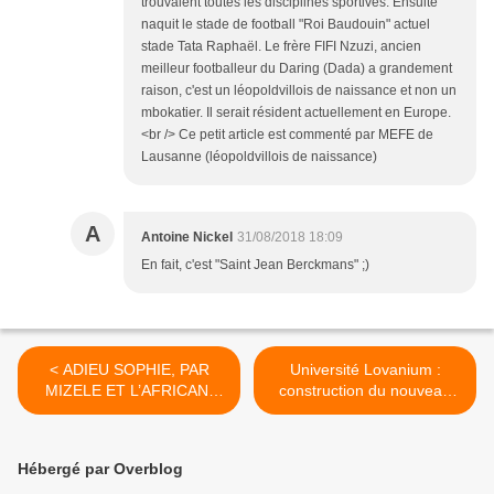
trouvaient toutes les disciplines sportives. Ensuite
naquit le stade de football "Roi Baudouin" actuel
stade Tata Raphaël. Le frère FIFI Nzuzi, ancien
meilleur footballeur du Daring (Dada) a grandement
raison, c'est un léopoldvillois de naissance et non un
mbokatier. Il serait résident actuellement en Europe.
<br /> Ce petit article est commenté par MEFE de
Lausanne (léopoldvillois de naissance)
A
Antoine Nickel
31/08/2018 18:09
En fait, c'est "Saint Jean Berckmans" ;)
< ADIEU SOPHIE, PAR
Université Lovanium :
MIZELE ET L’AFRICAN-
construction du nouveau
FIESTA SUKISA.
quartier eurafricain à la fin
des années ‘50 >
Hébergé par Overblog