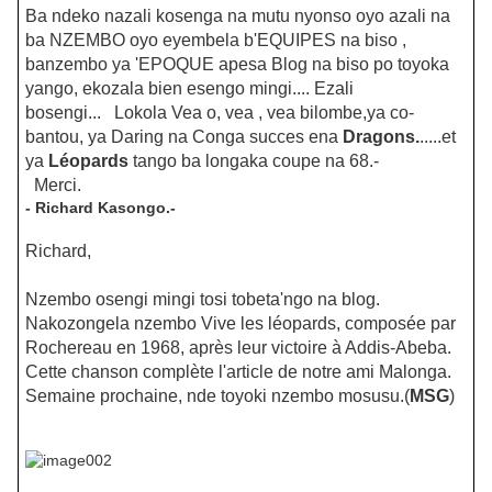
Ba ndeko nazali kosenga na mutu nyonso oyo azali na
ba NZEMBO oyo eyembela b'EQUIPES na biso ,
banzembo ya 'EPOQUE apesa Blog na biso po toyoka
yango, ekozala bien esengo mingi.... Ezali
bosengi... Lokola Vea o, vea , vea bilombe,ya co-
bantou, ya Daring na Conga succes ena
Dragons.
.....et
ya
Léopards
tango ba longaka coupe na 68.-
Merci.
- Richard Kasongo.-
Richard,
Nzembo osengi mingi tosi tobeta'ngo na blog.
Nakozongela nzembo Vive les léopards, composée par
Rochereau en 1968, après leur victoire à Addis-Abeba.
Cette chanson complète l'article de notre ami Malonga.
Semaine prochaine, nde toyoki nzembo mosusu.
(
MSG
)