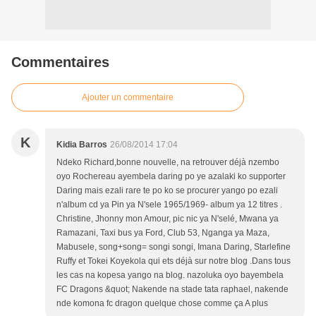
Commentaires
Ajouter un commentaire
K
Kidia Barros
26/08/2014 17:04
Ndeko Richard,bonne nouvelle, na retrouver déjà nzembo
oyo Rochereau ayembela daring po ye azalaki ko supporter
Daring mais ezali rare te po ko se procurer yango po ezali
n'album cd ya Pin ya N'sele 1965/1969- album ya 12 titres .
Christine, Jhonny mon Amour, pic nic ya N'selé, Mwana ya
Ramazani, Taxi bus ya Ford, Club 53, Nganga ya Maza,
Mabusele, song+song= songi songi, Imana Daring, Starlefine
Ruffy et Tokei Koyekola qui ets déjà sur notre blog .Dans tous
les cas na kopesa yango na blog. nazoluka oyo bayembela
FC Dragons &quot; Nakende na stade tata raphael, nakende
nde komona fc dragon quelque chose comme ça A plus