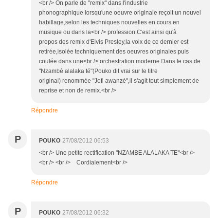
<br /> On parle de "remix" dans l'industrie
phonographique lorsqu'une oeuvre originale reçoit un nouvel
habillage,selon les techniques nouvelles en cours en
musique ou dans la<br /> profession.C'est ainsi qu'à
propos des remix d'Elvis Presley,la voix de ce dernier est
retirée,isolée techniquement des oeuvres originales puis
coulée dans une<br /> orchestration moderne.Dans le cas de
"Nzambé alalaka té"(Pouko dit vrai sur le titre
original) renommée "Jofi awanzé",il s'agit tout simplement de
reprise et non de remix.<br />
Répondre
P
POUKO
27/08/2012 06:53
<br /> Une petite rectification "NZAMBE ALALAKA TE"<br />
<br /> <br /> Cordialement<br />
Répondre
P
POUKO
27/08/2012 06:32