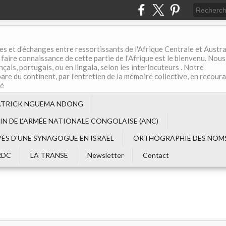
es et d'échanges entre ressortissants de l'Afrique Centrale et Austral
aire connaissance de cette partie de l'Afrique est le bienvenu. Nous
çais, portugais, ou en lingala, selon les interlocuteurs . Notre
are du continent, par l'entretien de la mémoire collective, en recour
té
ATRICK NGUEMA NDONG
EIN DE L‘ARMÉE NATIONALE CONGOLAISE (ANC)
VÉS D'UNE SYNAGOGUE EN ISRAËL
ORTHOGRAPHIE DES NOMS
RDC
LA TRANSE
Newsletter
Contact