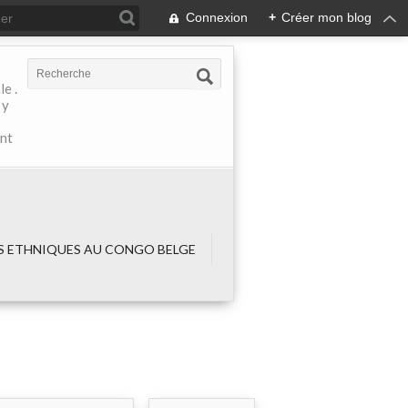
Connexion
+
Créer mon blog
e .
 y
ant
 ETHNIQUES AU CONGO BELGE