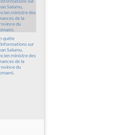
n quête
’informations sur
ean Salumu,
ncien ministre des
inances de la
rovince du
omami.