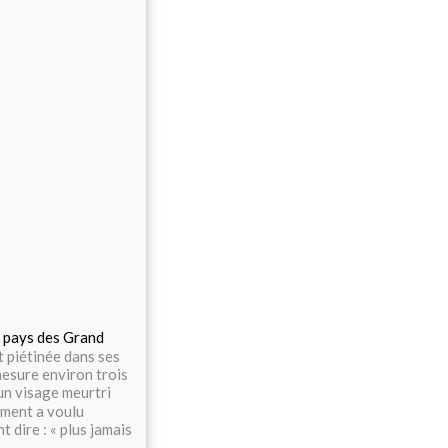
es pays des Grand
 piétinée dans ses
mesure environ trois
un visage meurtri
ument a voulu
 dire : « plus jamais