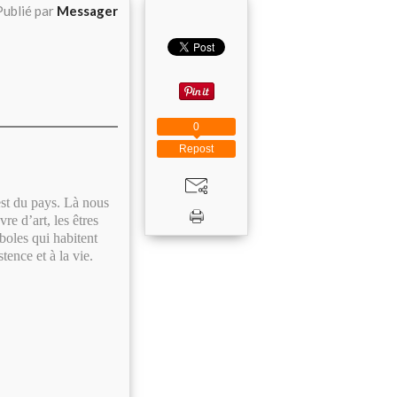
Publié par
Messager
0
Repost
est du pays. Là nous
e d’art, les êtres
boles qui habitent
tence et à la vie.