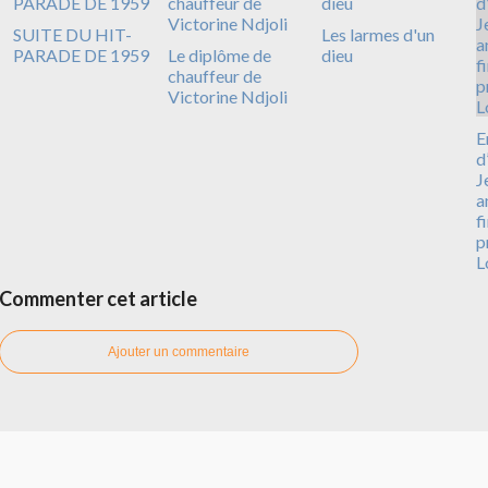
SUITE DU HIT-
Les larmes d'un
PARADE DE 1959
Le diplôme de
dieu
chauffeur de
Victorine Ndjoli
E
d
J
a
f
p
L
Commenter cet article
Ajouter un commentaire