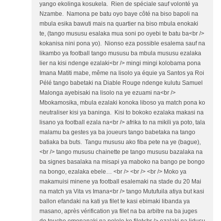
yango ekolinga kosukela. Rien de spéciale sauf volonté ya
Nzambe. Namona pe batu oyo baye côté na biso bapoli na
mbula esika bawuti mais na quartier na biso mbula enokaki
te, (tango mususu esalaka mua soni po oyebi te batu ba<br />
kokanisa nini pona yo). Nionso eza possible esalema sauf na
likambo ya football tango mususu ba mbula mususu ezalaka
lier na kisi ndenge ezalaki<br /> mingi mingi kolobama pona
Imana Matiti mabe, même na lisolo ya équie ya Santos ya Roi
Pélé tango babetaki na Diable Rouge ndenge kulutu Samuel
Malonga ayebisaki na lisolo na ye ezuami na<br />
Mbokamosika, mbula ezalaki konoka liboso ya match pona ko
neutraliser kisi ya baninga. Kisi to bokoko ezalaka makasi na
lisano ya football ezala na<br /> afrika to na mikili ya poto, tala
malamu ba gestes ya ba joueurs tango babetaka na tango
batiaka ba buts. Tangu mususu ako fiba pete na ye (bague),
<br /> tango mususu chainette pe tango mususu bazalaka na
ba signes basalaka na misapi ya maboko na bango pe bongo
na bongo, ezalaka ebele… <br /> <br /> <br /> Moko ya
makamuisi minene ya football esalemaki na stade du 20 Mai
na match ya Vita vs Imana<br /> tango Mutufuila atiya but kasi
ballon efandaki na kati ya filet te kasi ebimaki libanda ya
masano, après vérification ya filet na ba arbitre na ba juges
de touche emonanaki na polele ke filet<br /> ezalaki na lidusu