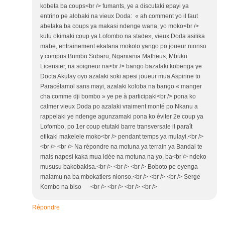
kobeta ba coups<br /> fumants, ye a discutaki epayi ya
entrino pe alobaki na vieux Doda: « ah comment yo il faut
abetaka ba coups ya makasi ndenge wana, yo moko<br />
kutu okimaki coup ya Lofombo na stade», vieux Doda asilika
mabe, entrainement ekatana mokolo yango po joueur nionso
y compris Bumbu Subaru, Nganiania Matheus, Mbuku
Licensier, na soigneur na<br /> bango bazalaki kobenga ye
Docta Akulay oyo azalaki soki apesi joueur mua Aspirine to
Paracétamol sans mayi, azalaki koloba na bango « manger
cha comme dji bombo » ye pe à participaki<br /> pona ko
calmer vieux Doda po azalaki vraiment monté po Nkanu a
rappelaki ye ndenge agunzamaki pona ko éviter 2e coup ya
Lofombo, po 1er coup etutaki barre transversale il paraît
etikaki makelele moko<br /> pendant temps ya mulayi.<br />
<br /> <br /> Na répondre na motuna ya terrain ya Bandal te
mais napesi kaka mua idée na motuna na yo, ba<br /> ndeko
mususu bakobakisa.<br /> <br /> <br /> Boboto pe eyenga
malamu na ba mbokatiers nionso.<br /> <br /> <br /> Serge
Kombo na biso <br /> <br /> <br /> <br />
Répondre