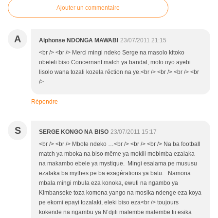
Ajouter un commentaire
A
Alphonse NDONGA MAWABI
23/07/2011 21:15
<br /> <br /> Merci mingi ndeko Serge na masolo kitoko
obeteli biso.Concernant match ya bandal, moto oyo ayebi
lisolo wana tozali kozela réction na ye.<br /> <br /> <br /> <br
/>
Répondre
S
SERGE KONGO NA BISO
23/07/2011 15:17
<br /> <br /> Mbote ndeko …<br /> <br /> <br /> Na ba football
match ya mboka na biso même ya mokili mobimba ezalaka
na makambo ebele ya mystique. Mingi esalama pe mususu
ezalaka ba mythes pe ba exagérations ya batu. Namona
mbala mingi mbula eza konoka, ewuti na ngambo ya
Kimbanseke toza komona yango na mosika ndenge eza koya
pe ekomi epayi tozalaki, eleki biso eza<br /> toujours
kokende na ngambu ya N’djili malembe malembe tii esika