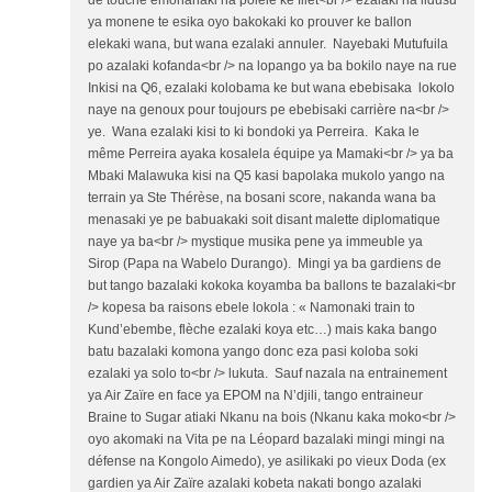
ya monene te esika oyo bakokaki ko prouver ke ballon
elekaki wana, but wana ezalaki annuler. Nayebaki Mutufuila
po azalaki kofanda<br /> na lopango ya ba bokilo naye na rue
Inkisi na Q6, ezalaki kolobama ke but wana ebebisaka lokolo
naye na genoux pour toujours pe ebebisaki carrière na<br />
ye. Wana ezalaki kisi to ki bondoki ya Perreira. Kaka le
même Perreira ayaka kosalela équipe ya Mamaki<br /> ya ba
Mbaki Malawuka kisi na Q5 kasi bapolaka mukolo yango na
terrain ya Ste Thérèse, na bosani score, nakanda wana ba
menasaki ye pe babuakaki soit disant malette diplomatique
naye ya ba<br /> mystique musika pene ya immeuble ya
Sirop (Papa na Wabelo Durango). Mingi ya ba gardiens de
but tango bazalaki kokoka koyamba ba ballons te bazalaki<br
/> kopesa ba raisons ebele lokola : « Namonaki train to
Kund’ebembe, flèche ezalaki koya etc…) mais kaka bango
batu bazalaki komona yango donc eza pasi koloba soki
ezalaki ya solo to<br /> lukuta. Sauf nazala na entrainement
ya Air Zaïre en face ya EPOM na N’djili, tango entraineur
Braine to Sugar atiaki Nkanu na bois (Nkanu kaka moko<br />
oyo akomaki na Vita pe na Léopard bazalaki mingi mingi na
défense na Kongolo Aimedo), ye asilikaki po vieux Doda (ex
gardien ya Air Zaïre azalaki kobeta nakati bongo azalaki