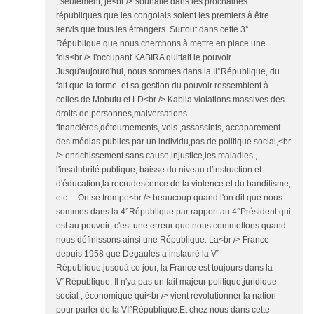
, seulement, je<br /> souhaite dans les prochaines
républiques que les congolais soient les premiers à être
servis que tous les étrangers. Surtout dans cette 3°
République que nous cherchons à mettre en place une
fois<br /> l'occupant KABIRA quittait le pouvoir.
Jusqu'aujourd'hui, nous sommes dans la II°République, du
fait que la forme et sa gestion du pouvoir ressemblent à
celles de Mobutu et LD<br /> Kabila:violations massives des
droits de personnes,malversations
financières,détournements, vols ,assassints, accaparement
des médias publics par un individu,pas de politique social,<br
/> enrichissement sans cause,injustice,les maladies ,
l'insalubrité publique, baisse du niveau d'instruction et
d'éducation,la recrudescence de la violence et du banditisme,
etc.... On se trompe<br /> beaucoup quand l'on dit que nous
sommes dans la 4°République par rapport au 4°Président qui
est au pouvoir; c'est une erreur que nous commettons quand
nous définissons ainsi une République. La<br /> France
depuis 1958 que Degaules a instauré la V°
République,jusquà ce jour, la France est toujours dans la
V°République. Il n'ya pas un fait majeur politique,juridique,
social , économique qui<br /> vient révolutionner la nation
pour parler de la VI°République.Et chez nous dans cette