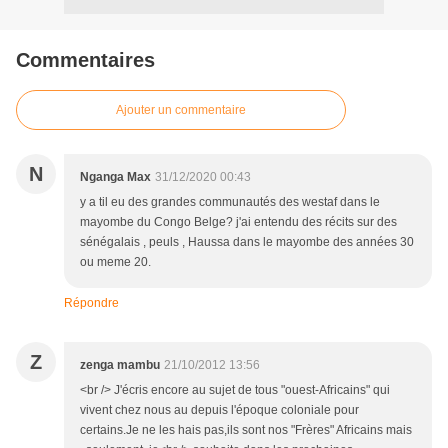
Commentaires
Ajouter un commentaire
N
Nganga Max
31/12/2020 00:43
y a til eu des grandes communautés des westaf dans le
mayombe du Congo Belge? j'ai entendu des récits sur des
sénégalais , peuls , Haussa dans le mayombe des années 30
ou meme 20.
Répondre
Z
zenga mambu
21/10/2012 13:56
<br /> J'écris encore au sujet de tous "ouest-Africains" qui
vivent chez nous au depuis l'époque coloniale pour
certains.Je ne les hais pas,ils sont nos "Frères" Africains mais