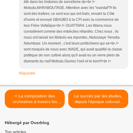
été dans les histoires de sorcellerie de<br />
Mobutu,MARABOUTAGE. Attention avec les "ouestaf"!!! Ils
sont des traïtres; ce sont eux qui ont trahi, envahi la Côte
d'ivoire et envoyé GBAGBO à la CPI avec la connivence de
leur Frère Voltaîque<br /> OUATTARA. Les Warra nous
considérent comme des imbéciles rétardés. Chez nous , ils
nous ont laissé les Mokolo wa mpombo, Abdoulaye Yerodia
Ndombasi. Un moment , c'est leurs politichiens qui se<br />
sont moqués de nous avec WADE, qui avait qualifié la classe
politique de non cultivé alorq qu'il avait eu un verre plein de
diamants du naïf Mobutu.Ouvrez l'oeil et le bon!!!<br />
Répondre
< La composition des
Le succès par les études,
orchestres à travers les
depuis l’époque coloniale
chansons
en RDC. >
Hébergé par Overblog
Top articles