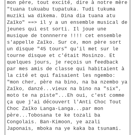
mon père, tout excité, dire à notre mère
"tuana tukuabu tupatuka. Tudi tukuma
muziki wa dikema. Dina dia tuana atu
Zaïko" ==> il y a un ensemble musical de
jeunes qui est sorti. Il joue une
musique de tonnnerre !!!! cet ensemble
s'appelle Zaïko. Sur ce, mon père sort
un disque "45 tours" qu'il met sur le
tourne disque et c'était Mosinzo. Et
quelques jours, je reçois un feedback
par mes amis de classe qui habitaient à
la cité et qui faisaient les ngembo:
"mon cher, père na bino, na ba nzembo ya
Zaïko, danzé...vieux na bino na "six",
moto te na piste"...Eh oui, c'est comme
ça que j'ai découvert l'Anti Choc Tout
Choc Zaïko Langa-Langa...par mon
père...Tobosana te ke tozali ba
Congolais. Ban-Kimoon, ye azali
Japonais, mboka na ye kaka ba tsunami.