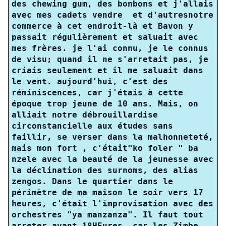
des chewing gum, des bonbons et j'allais
avec mes cadets vendre et d'autresnotre
commerce à cet endroit-là et Bavon y
passait régulièrement et saluait avec
mes frères. je l'ai connu, je le connus
de visu; quand il ne s'arretait pas, je
criais seulement et il me saluait dans
le vent. aujourd'hui, c'est des
réminiscences, car j'étais à cette
époque trop jeune de 10 ans. Mais, on
alliait notre débrouillardise
circonstancielle aux études sans
faillir, se verser dans la malhonneteté,
mais mon fort , c'était"ko foler " ba
nzele avec la beauté de la jeunesse avec
la déclination des surnoms, des alias
zengos. Dans le quartier dans le
périmètre de ma maison le soir vers 17
heures, c'était l'improvisation avec des
orchestres "ya manzanza". Il faut tout
arreter avant 18HEures, car les Zimbe