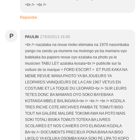
<br /> <br />
Répondre
P
PAULIN
27/03/2013 16:00
<br /> nazalaka na revue moko ebimaka na 1970 nasombaka
yango na zandu ya munene na mulongo ya ba mamans oyo
batekaka ba papiers revue oyo ezalaka na photo ya le
musicien TABU LEY azalaka kosala<br /> publicite sur la
voiture de la marque < FORD ESCORT > ET PUIS KAKA NA
MEME REVUE WANA PHOTO YA BA JOUEURS YA
LEOPARDS VAINQUEURS DE LA CAN 1967 VETUS EN
COSTUME ET LA TOQUE DU LEOPARD<br /> SUR LEURS
TETES DONC BA MAMANS OYO SOKO BAYEBAKA
KOTANGA MBELE BALINGAKA<br /> <br /> <br /> KOZALA
TRES RICHE COTE ARCHIVES PAMBA TE TOWUTI BISO
TOUT NA GALERE MALGRE TOKOMI AWA NA POTO MAIS
SOKI TOTALI BISIKA TOWUTI TOTEKA BA LIVRES
SCOLAIRES ET NOS CAHIERS OYO ELINGAKI KOZALA
BA<br /> DOCUMENTS PRECIEUX PONA BANA NA BISO
LIKOLO YA KOLUKA OSOMBA KAKA SOKI PE LIPA TO KOPO