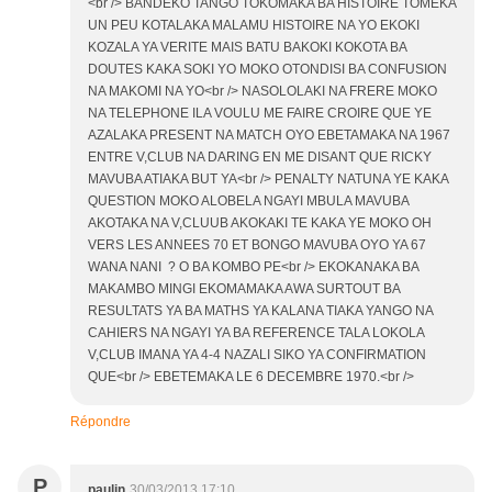
<br /> BANDEKO TANGO TOKOMAKA BA HISTOIRE TOMEKA
UN PEU KOTALAKA MALAMU HISTOIRE NA YO EKOKI
KOZALA YA VERITE MAIS BATU BAKOKI KOKOTA BA
DOUTES KAKA SOKI YO MOKO OTONDISI BA CONFUSION
NA MAKOMI NA YO<br /> NASOLOLAKI NA FRERE MOKO
NA TELEPHONE ILA VOULU ME FAIRE CROIRE QUE YE
AZALAKA PRESENT NA MATCH OYO EBETAMAKA NA 1967
ENTRE V,CLUB NA DARING EN ME DISANT QUE RICKY
MAVUBA ATIAKA BUT YA<br /> PENALTY NATUNA YE KAKA
QUESTION MOKO ALOBELA NGAYI MBULA MAVUBA
AKOTAKA NA V,CLUUB AKOKAKI TE KAKA YE MOKO OH
VERS LES ANNEES 70 ET BONGO MAVUBA OYO YA 67
WANA NANI ? O BA KOMBO PE<br /> EKOKANAKA BA
MAKAMBO MINGI EKOMAMAKA AWA SURTOUT BA
RESULTATS YA BA MATHS YA KALANA TIAKA YANGO NA
CAHIERS NA NGAYI YA BA REFERENCE TALA LOKOLA
V,CLUB IMANA YA 4-4 NAZALI SIKO YA CONFIRMATION
QUE<br /> EBETEMAKA LE 6 DECEMBRE 1970.<br />
Répondre
P
paulin
30/03/2013 17:10