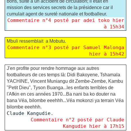
bons, suite à un accident de circulation; il était en
mission des services secrets de la présidence car il
cumulait agent de sureté nationale et footballeur.
Commentaire n°
4
posté par adei toko hier
à 15h34
Mbuli ressemblait a Mobutu.
Commentaire n°
3
posté par Samuel Malonga
hier à 15h42
J'en profite pour rendre hommage aux autres
footballeurs de ces temps là: Didi Bakoyene, Tshamala
YACHINE, Vincent Muniangu dit Zembe-Zembe, Kambu
"Petit Dieu", Tyson Buanga...les enfants terribles de
l'Afkin en ces années 1970...Ba nani ba ko douter na
bana Véa, bilombe eeehhh...Véa mokonzi ya terrain Véa
bilombe eeehhh.
Claude Kangudie.
Commentaire n°
2
posté par Claude
Kangudie hier à 17h15