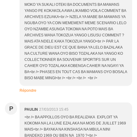
MOKO YA SUKALI OTEKI BA DOCUMENTS BA MAMANS
YANGO PE KOKAKOLA AWA LIKAMBO VOILA COMMENT BA
ARCHIVES EZUAKA<br /> NZELA YA MABE BA MAMANS YA
NGUBA OYO YA COIN MEMEMENT MEME SCENARIO LELO
OYO NZAMBE ASUNGA TOKOMA NA POTO MAIS BA
ARCHIVES WANA TOKOZUA YANGO LISUSU COMMENT ?
MAIS ATA NDELE KAKA TOKOZUA YANGO<br /> PAR LA
GRACE DE DIEU EST CE QUE BANA YA LELO BAZALAKA
NA CULTURE WANA OYO BISO TOZALAKA NA YANGO KO
COLLECTIONNER BA SOUVENIR SPORTIFS SUR UN
CAHIER OYO TOZALAKA KOBENGA CAHIER NA NGAYI YA
BA<br /> PHASES EN TOUT CAS BA MAMANS OYO BOSALA
BISO MABE MINGI<br /> <br /> <br /> <br />
Répondre
P
PAULIN
27/03/2013 15:45
<br /> BA APPOLLOS OYO BA REALIZAKA EXPLOIT YA
KOKOMA NA LA LUNE EZALAKA NA MOIS DE JUILLET 1969
MAIS<br /> BAYAKA NA KINSHASA NA MBULA NINI
BANDEKO 1969 OU BIEN NA 1970 ?<br />