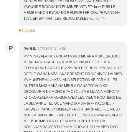
KUNA ADVERSAIRE YA LIBOSO EZALAKA CANON DE
YAOUNDE BAYAKA KO ELIMINER VITA ET<br /> PUIS LE
MEME CANON EYAKA KO REMPORTER COUPE WANA NA
1971 EN BATTANT LES REDOUTABLES K....<br />
Répondre
P
PAULIN
27/03/2013 14:56
<br /> NAZALAKA NA NGAYI NANU MUANA MUKE BABEKO
MEME PAS NA AGE YA 10 ANS PONA KO DEFILE ATA
ELONGO NA BANA YA 10 ANS NA LE 30 JUIN 1970 MAIS NA
DEFILE WANA NAZALAKA PRESENT PO MONINGA NA BISO
YA MUNENE<br /> AZALAKA SELECTIONNE PARMIS LES
AUTRES MAIS KAKA NA MBULA WANA TOYAKA KO
DECOUVRIR NA MONDE YA CYCLISME MUANA MOKO YA
KITOKO AZALAKA KOKIMA AVEC LES VIEUX ROUTIERS DE
LA BECANNE TEL QUE MANDJAMBI-<br /> KALONDJI -
KABWE- FRANCKY OMBAZY - PETIT BARNABE -LE VIEUX
NDUKA -MORRINO - MBELE ETC... MUANA WANA AZALAKI
METIS KOMBO NA YE EZALAKA < PETIT TOYOTA .
AZALAKA VRAIMENT LE<br /> CHOUCHOU YA BISO OYO