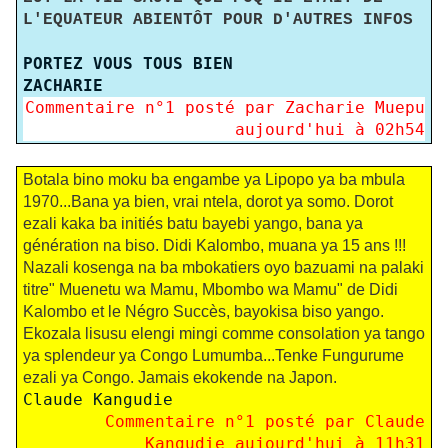
L'EQUATEUR ABIENTÔT POUR D'AUTRES INFOS
PORTEZ VOUS TOUS BIEN
ZACHARIE
Commentaire n°
1
posté par Zacharie Muepu
aujourd'hui à 02h54
Botala bino moku ba engambe ya Lipopo ya ba mbula
1970...Bana ya bien, vrai ntela, dorot ya somo. Dorot
ezali kaka ba initiés batu bayebi yango, bana ya
génération na biso. Didi Kalombo, muana ya 15 ans !!!
Nazali kosenga na ba mbokatiers oyo bazuami na palaki
titre" Muenetu wa Mamu, Mbombo wa Mamu" de Didi
Kalombo et le Négro Succès, bayokisa biso yango.
Ekozala lisusu elengi mingi comme consolation ya tango
ya splendeur ya Congo Lumumba...Tenke Fungurume
ezali ya Congo. Jamais ekokende na Japon.
Claude Kangudie
Commentaire n°
1
posté par Claude
Kangudie aujourd'hui à 11h31