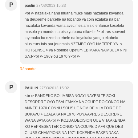
P
paulin
27/03/2013 15:33
<br /> nazalaka nanu muana muke mais nazalaka kovanda
na deuxieme parcelle na lopango ya coin ezalaka na bar
nazalaka kovanda wana avec mes amis d enfance kosolola
masolo ya monde na biso ya bana nike<br /> et tres souvent
toyebaka ba nzembo ebele na koyokaka yango ekobeta
plusieurs fois par jour mais NZEMBO OYO NA TITRE YA <
HOTSENSE > ya Ndombe Opetum EBIMAKA NA MBULA NINI
S,V,P<br /> 1969 ou 1970 ?<br />
Répondre
P
PAULIN
27/03/2013 15:02
<br /> BANDEKO BOLIMBISA NGAYI NAYEBI TE SOKI
DESORDRE OYO ESALEMAKA NA COUPE DO CONGO NA
ANNEE 1970 CONNU SOUS LE NOM DE < LA FOIRE DE
BUKAVU > EZALAKA NA 1970 PONA APRES DESORDRE
WANA BAYAKA<br /> KOZUA DECISION QUE VITA AKENDA
KO REPRESENTER CONGO NA COUPE D AFRIQUE DES
CLUBS CHAMPIONS NA 1971 KOKENDA BAKENDAKA