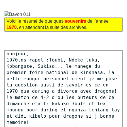
Voici le résumé de quelques
souvenirs
de l’année
1970
, en attendant la suite des archives.
.
bonjour,
1970,ns rapel :Toubi, Ndeke luka,
Kobangate, Sukisa... le manege du
premier foire national de kinshasa, la
belle epoque.personnellement je me pose
la question aussi de savoir es ce en
1970 que daring a divorce avec dragons!
le match de 4-2 d'ou les buteurs de ce
dimanche etait: kakoko 3buts et tex
mbungu pour daring et ngunza tchiang lay
et didi kibelo pour dragons si j bonne
memoire!