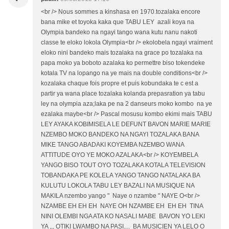
<br /> Nous sommes a kinshasa en 1970.tozalaka encore
bana mike et toyoka kaka que TABU LEY azali koya na
Olympia bandeko na ngayi tango wana kutu nanu nakoti
classe te eloko lokola Olympia<br /> ekolobela ngayi vraiment
eloko nini bandeko mais tozalaka na grace po tozalaka na
papa moko ya boboto azalaka ko permettre biso tokendeke
kotala TV na lopango na ye mais na double conditions<br />
kozalaka chaque fois propre et puis kobundaka te c est a
partir ya wana place tozalaka kolanda prepasration ya tabu
ley na olympia aza;laka pe na 2 danseurs moko kombo na ye
ezalaka maybe<br /> Pascal mosusu kombo ekimi mais TABU
LEY AYAKA KOBIMISELA LE DEFUNT BAVON MARIE MARIE
NZEMBO MOKO BANDEKO NA NGAYI TOZALAKA BANA
MIKE TANGO ABADAKI KOYEMBA NZEMBO WANA
ATTITUDE OYO YE MOKO AZALAKA<br /> KOYEMBELA
YANGO BISO TOUT OYO TOZALAKA KOTALA TELEVISION
TOBANDAKA PE KOLELA YANGO TANGO NATALAKA BA
KULUTU LOKOLA TABU LEY BAZALI NA MUSIQUE NA
MAKILA nzembo yango " Naye o nzambe " NAYE O<br />
NZAMBE EH EH EH NAYE OH NZAMBE EH EH EH TINA
NINI OLEMBI NGA ATA KO NASALI MABE BAVON YO LEKI
YA ,,, OTIKI LWAMBO NA PASI.... BA MUSICIEN YA LELO O