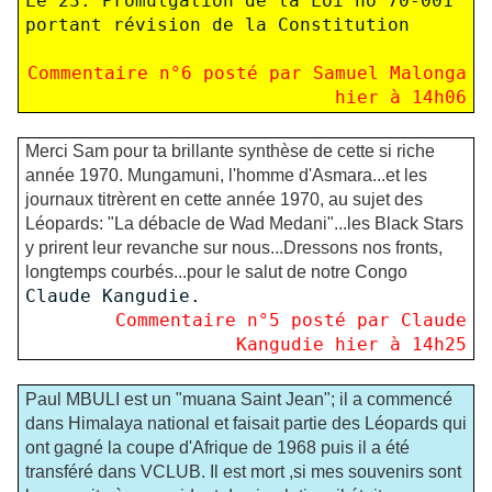
Le 23: Promulgation de la Loi no 70-001
portant révision de la Constitution
Commentaire n°
6
posté par Samuel Malonga
hier à 14h06
Merci Sam pour ta brillante synthèse de cette si riche
année 1970. Mungamuni, l'homme d'Asmara...et les
journaux titrèrent en cette année 1970, au sujet des
Léopards: "La débacle de Wad Medani"...les Black Stars
y prirent leur revanche sur nous...Dressons nos fronts,
longtemps courbés...pour le salut de notre Congo
Claude Kangudie.
Commentaire n°
5
posté par Claude
Kangudie hier à 14h25
Paul MBULI est un "muana Saint Jean"; il a commencé
dans Himalaya national et faisait partie des Léopards qui
ont gagné la coupe d'Afrique de 1968 puis il a été
transféré dans VCLUB. Il est mort ,si mes souvenirs sont