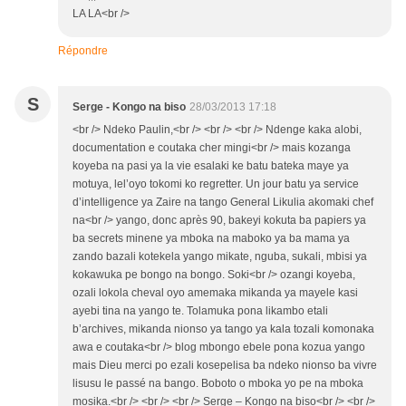
LA LA<br />
Répondre
S
Serge - Kongo na biso
28/03/2013 17:18
<br /> Ndeko Paulin,<br /> <br /> <br /> Ndenge kaka alobi,
documentation e coutaka cher mingi<br /> mais kozanga
koyeba na pasi ya la vie esalaki ke batu bateka maye ya
motuya, lel’oyo tokomi ko regretter. Un jour batu ya service
d’intelligence ya Zaire na tango General Likulia akomaki chef
na<br /> yango, donc après 90, bakeyi kokuta ba papiers ya
ba secrets minene ya mboka na maboko ya ba mama ya
zando bazali kotekela yango mikate, nguba, sukali, mbisi ya
kokawuka pe bongo na bongo. Soki<br /> ozangi koyeba,
ozali lokola cheval oyo amemaka mikanda ya mayele kasi
ayebi tina na yango te. Tolamuka pona likambo etali
b’archives, mikanda nionso ya tango ya kala tozali komonaka
awa e coutaka<br /> blog mbongo ebele pona kozua yango
mais Dieu merci po ezali kosepelisa ba ndeko nionso ba vivre
lisusu le passé na bango. Boboto o mboka yo pe na mboka
mosika.<br /> <br /> <br /> Serge – Kongo na biso<br /> <br />