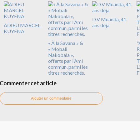
D.V Muanda, 41
ADIEU MARCEL
ans déjà
KUYENA
« À la Savana » &
"
« Mobali
R
Nakobala »,
P
offerts par l’Ami
T
commun, parmi les
L
titres recherchés.
F
Commenter cet article
Ajouter un commentaire