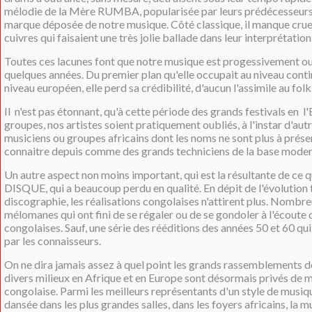
mélodie de la Mère RUMBA, popularisée par leurs prédécesseurs
marque déposée de notre musique. Côté classique, il manque crue
cuivres qui faisaient une très jolie ballade dans leur interprétation
Toutes ces lacunes font que notre musique est progessivement o
quelques années. Du premier plan qu'elle occupait au niveau contin
niveau européen, elle perd sa crédibilité, d'aucun l'assimile au folk
Il n'est pas étonnant, qu'à cette période des grands festivals en l
groupes, nos artistes soient pratiquement oubliés, à l'instar d'aut
musiciens ou groupes africains dont les noms ne sont plus à présent
connaitre depuis comme des grands techniciens de la base moder
Un autre aspect non moins important, qui est la résultante de ce q
DISQUE, qui a beaucoup perdu en qualité. En dépit de l'évolution 
discographie, les réalisations congolaises n'attirent plus. Nombre
mélomanes qui ont fini de se régaler ou de se gondoler à l'écoute
congolaises. Sauf, une série des rééditions des années 50 et 60 qu
par les connaisseurs.
On ne dira jamais assez à quel point les grands rassemblements 
divers milieux en Afrique et en Europe sont désormais privés de 
congolaise. Parmi les meilleurs représentants d'un style de musiq
dansée dans les plus grandes salles, dans les foyers africains, la 