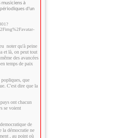
s musiciens à
 périodiques d'un
peu noter qu'à peine
 et là, on peut tout
ns même des avancées
é en temps de paix
s popliques, que
e. C'est dire que la
x pays ont chacun
ys se voient
e democratique de
de la démocratie ne
ement , au point où