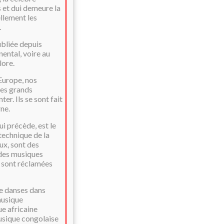
 et dui demeure la
llement les
.
ubliée depuis
ental, voire au
lore.
'Europe, nos
res grands
er. Ils se sont fait
ne.
ui précède, est le
technique de la
ux, sont des
 des musiques
i sont réclamées
de danses dans
musique
ue africaine
musique congolaise