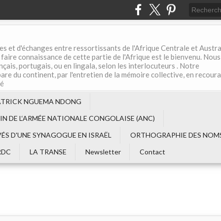
es et d'échanges entre ressortissants de l'Afrique Centrale et Austral
aire connaissance de cette partie de l'Afrique est le bienvenu. Nous
çais, portugais, ou en lingala, selon les interlocuteurs . Notre
are du continent, par l'entretien de la mémoire collective, en recour
té
ATRICK NGUEMA NDONG
EIN DE L‘ARMÉE NATIONALE CONGOLAISE (ANC)
VÉS D'UNE SYNAGOGUE EN ISRAËL
ORTHOGRAPHIE DES NOMS
RDC
LA TRANSE
Newsletter
Contact