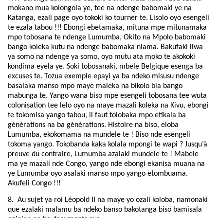
mokano mua kolongola ye, tee na ndenge babomaki ye na
Katanga, ezali page oyo tokoki ko tourner te. Lisolo oyo esengeli
te ezala tabou !!! Ebongi ebetamaka, mituna mpe mitunamaka
mpo tobosana te ndenge Lumumba, Okito na Mpolo babomaki
bango koleka kutu na ndenge babomaka niama. Bakufaki liwa
ya somo na ndenge ya somo, oyo mutu ata moko te akokoki
kondima eyela ye. Soki tobosanaki, mbele Belgique esenga ba
excuses te. Tozua exemple epayi ya ba ndeko misusu ndenge
basalaka manso mpo maye maleka na bikolo bia bango
mabunga te. Yango wana biso mpe esengeli tobosana tee wuta
colonisation tee lelo oyo na maye mazali koleka na Kivu, ebongi
te tokomisa yango tabou, il faut tolobaka mpo etikala ba
générations na ba générations. Histoire na biso, eloba
Lumumba, ekokomama na mundele te ! Biso nde esengeli
tokoma yango. Tokobanda kaka kolala mpongi te wapi ? Jusqu’à
preuve du contraire, Lumumba azalaki mundele te ! Mabele
ma ye mazali nde Congo, yango nde ebongi ekanisa muana na
ye Lumumba oyo asalaki manso mpo yango etombuama.
Akufeli Congo !!!
8.
Au sujet ya roi Léopold II na maye yo ozali koloba, namonaki
que ezalaki malamu ba ndeko banso bakotanga biso bamisala