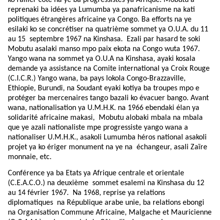
reprenaki ba idées ya Lumumba ya panafricanisme na kati
politiques étrangères africaine ya Congo. Ba efforts na ye
esilaki ko se concrétiser na quatrième sommet ya O.U.A. du 11
au 15 septembre 1967 na Kinshasa. Ezali par hasard te soki
Mobutu asalaki manso mpo paix ekota na Congo wuta 1967.
Yango wana na sommet ya O.U.A na Kinshasa, ayaki kosala
demande ya assistance na Comite international ya Croix Rouge
(C.I.C.R.) Yango wana, ba pays lokola Congo-Brazzaville,
Ethiopie, Burundi, na Soudant eyaki kotiya ba troupes mpo e
protéger ba mercenaires tango bazali ko évacuer bango. Avant
wana, nationalisation ya U.M.H.K. na 1966 ebendaki élan ya
solidarité africaine makasi, Mobutu alobaki mbala na mbala
que ye azali nationaliste mpe progressiste yango wana a
nationaliser U.M.H.K., asakoli Lumumba héros national asakoli
projet ya ko ériger monument na ye na
échangeur, asali Zaïre
monnaie, etc.
Conférence ya ba Etats ya Afrique centrale et orientale
(C.E.A.C.O.) na deuxième sommet esalemi na Kinshasa du 12
au 14 février 1967. Na 1968, reprise ya relations
diplomatiques na République arabe unie, ba relations ebongi
na Organisation Commune Africaine, Malgache et Mauricienne