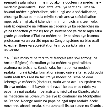
esengeli asala mbula mine mpo akoma docteur na médecine =
médecin généraliste. Donc, total ezali ya sept ans. Sima ya
bokomi médecin généraliste, soki alingi asala spécialisation,
ekosenga lisusu ba mbula miyike (trois ans ya spécialisation
mpe, soki alingi akoki kokende (minimum trois ans tee likolo,
ezali ko dépendre na rythme na cadence ya ba recherches na
ye na rédaction ya thèse) tee ya soutenance ya thèse mpo azua
grade ya docteur d’Etat na médecine. Mpe sima aye kokoma
professeur ya université mpo na Congo, système na biso ezali
ko exiger thèse ya accréditation te mpo na kotangisa na
université.
9.4.
Esika moko te na territoire français (ata soki tozongi na
Ancien Régime) formation ya ba médecins généralistes
esalema na trois ans. Banda kala, formation ya médecin
ezalaka mulayi koleka formation nionso universitaire. Soki oyoki
mutu asali trois ans na faculté ya médecine, sima bakomi
kobenga ye médecin (docteur), mutu wana azali usurpateur ya
titre ya médecin !!! Nayebi nini nazali koloba mpo ndeko ya
papa na ngai azalaka mpe assistant médical na Kisantu, akota
na médecine na Lovanium tee aye ko continuer na Montpellier
na France. Ndenge moko na papa na ngai mpo asalaka école
moyenne, abandi kosala, sima azongeli lisusu classe na Kisantu ,