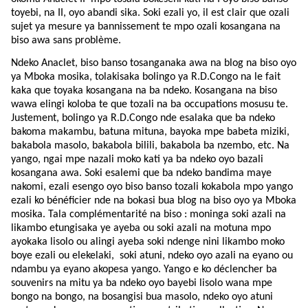
toyebi, na II, oyo abandi sika. Soki ezali yo, il est clair que ozali
sujet ya mesure ya bannissement te mpo ozali kosangana na
biso awa sans problème.
Ndeko Anaclet, biso banso tosanganaka awa na blog na biso oyo
ya Mboka mosika, tolakisaka bolingo ya R.D.Congo na le fait
kaka que toyaka kosangana na ba ndeko. Kosangana na biso
wawa elingi koloba te que tozali na ba occupations mosusu te.
Justement, bolingo ya R.D.Congo nde esalaka que ba ndeko
bakoma makambu, batuna mituna, bayoka mpe babeta miziki,
bakabola masolo, bakabola bilili, bakabola ba nzembo, etc. Na
yango, ngai mpe nazali moko kati ya ba ndeko oyo bazali
kosangana awa. Soki esalemi que ba ndeko bandima maye
nakomi, ezali esengo oyo biso banso tozali kokabola mpo yango
ezali ko bénéficier nde na bokasi bua blog na biso oyo ya Mboka
mosika. Tala complémentarité na biso : moninga soki azali na
likambo etungisaka ye ayeba ou soki azali na motuna mpo
ayokaka lisolo ou alingi ayeba soki ndenge nini likambo moko
boye ezali ou elekelaki, soki atuni, ndeko oyo azali na eyano ou
ndambu ya eyano akopesa yango. Yango e ko déclencher ba
souvenirs na mitu ya ba ndeko oyo bayebi lisolo wana mpe
bongo na bongo, na bosangisi bua masolo, ndeko oyo atuni