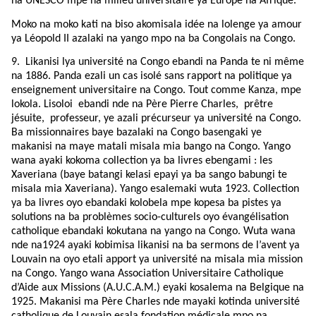
na UNESCO mpe na milieu universitaire ya Europe na Afrique.
Moko na moko kati na biso akomisala idée na lolenge ya amour
ya Léopold II azalaki na yango mpo na ba Congolais na Congo.
9.
Likanisi lya université na Congo ebandi na Panda te ni même
na 1886. Panda ezali un cas isolé sans rapport na politique ya
enseignement universitaire na Congo. Tout comme Kanza, mpe
lokola. Lisoloi ebandi nde na Père Pierre Charles, prêtre
jésuite, professeur, ye azali précurseur ya université na Congo.
Ba missionnaires baye bazalaki na Congo basengaki ye
makanisi na maye matali misala mia bango na Congo. Yango
wana ayaki kokoma collection ya ba livres ebengami : les
Xaveriana (baye batangi kelasi epayi ya ba sango babungi te
misala mia Xaveriana). Yango esalemaki wuta 1923. Collection
ya ba livres oyo ebandaki kolobela mpe kopesa ba pistes ya
solutions na ba problèmes socio-culturels oyo évangélisation
catholique ebandaki kokutana na yango na Congo. Wuta wana
nde na1924 ayaki kobimisa likanisi na ba sermons de l’avent ya
Louvain na oyo etali apport ya université na misala mia mission
na Congo. Yango wana Association Universitaire Catholique
d’Aide aux Missions (A.U.C.A.M.) eyaki kosalema na Belgique na
1925. Makanisi ma Père Charles nde mayaki kotinda université