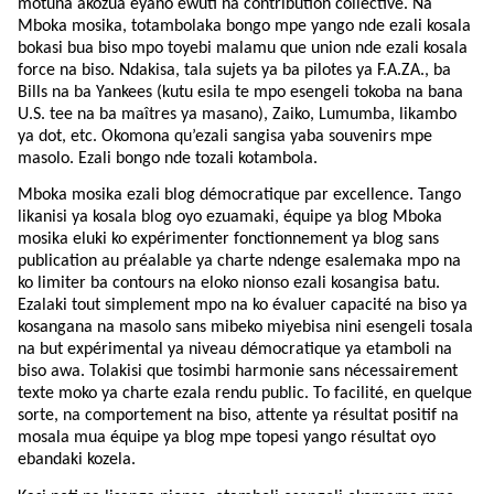
motuna akozua eyano ewuti na contribution collective. Na
Mboka mosika, totambolaka bongo mpe yango nde ezali kosala
bokasi bua biso mpo toyebi malamu que union nde ezali kosala
force na biso. Ndakisa, tala sujets ya ba pilotes ya F.A.ZA., ba
Bills na ba Yankees (kutu esila te mpo esengeli tokoba na bana
U.S. tee na ba maîtres ya masano), Zaiko, Lumumba, likambo
ya dot, etc. Okomona qu’ezali sangisa yaba souvenirs mpe
masolo. Ezali bongo nde tozali kotambola.
Mboka mosika ezali blog démocratique par excellence. Tango
likanisi ya kosala blog oyo ezuamaki, équipe ya blog Mboka
mosika eluki ko expérimenter fonctionnement ya blog sans
publication au préalable ya charte ndenge esalemaka mpo na
ko limiter ba contours na eloko nionso ezali kosangisa batu.
Ezalaki tout simplement mpo na ko évaluer capacité na biso ya
kosangana na masolo sans mibeko miyebisa nini esengeli tosala
na but expérimental ya niveau démocratique ya etamboli na
biso awa. Tolakisi que tosimbi harmonie sans nécessairement
texte moko ya charte ezala rendu public. To facilité, en quelque
sorte, na comportement na biso, attente ya résultat positif na
mosala mua équipe ya blog mpe topesi yango résultat oyo
ebandaki kozela.