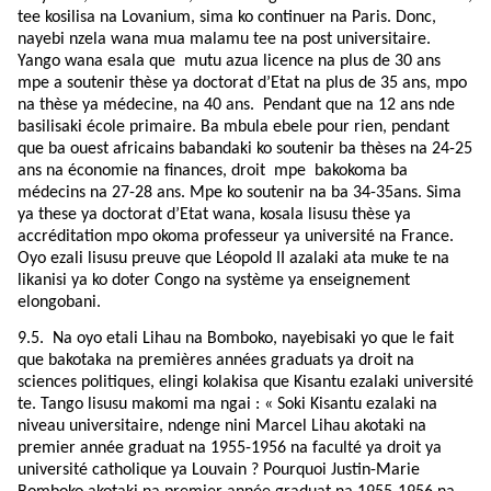
tee kosilisa na Lovanium, sima ko continuer na Paris. Donc,
nayebi nzela wana mua malamu tee na post universitaire.
Yango wana esala que mutu azua licence na plus de 30 ans
mpe a soutenir thèse ya doctorat d’Etat na plus de 35 ans, mpo
na thèse ya médecine, na 40 ans. Pendant que na 12 ans nde
basilisaki école primaire. Ba mbula ebele pour rien, pendant
que ba ouest africains babandaki ko soutenir ba thèses na 24-25
ans na économie na finances, droit
mpe bakokoma ba
médecins na 27-28 ans. Mpe ko soutenir na ba 34-35ans. Sima
ya these ya doctorat d’Etat wana, kosala lisusu thèse ya
accréditation mpo okoma professeur ya université na France.
Oyo ezali lisusu preuve que Léopold II azalaki ata muke te na
likanisi ya ko doter Congo na système ya enseignement
elongobani.
9.5.
Na oyo etali Lihau na Bomboko, nayebisaki yo que le fait
que bakotaka na premières années graduats ya droit na
sciences politiques, elingi kolakisa que Kisantu ezalaki université
te. Tango lisusu makomi ma ngai : « Soki Kisantu ezalaki na
niveau universitaire, ndenge nini Marcel Lihau akotaki na
premier année graduat na 1955-1956 na faculté ya droit ya
université catholique ya Louvain ? Pourquoi Justin-Marie