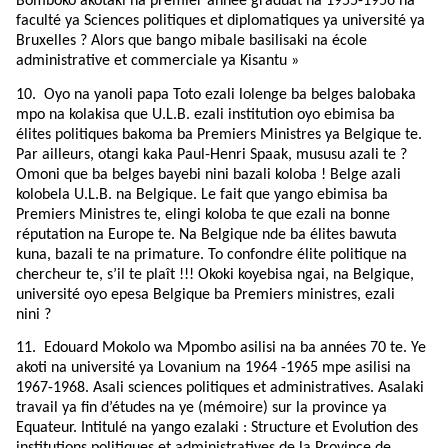
Bomboko akotaki na premier année graduat na 1955-1956 na
faculté ya Sciences politiques et diplomatiques ya université ya
Bruxelles ? Alors que bango mibale basilisaki na école
administrative et commerciale ya Kisantu »
10.
Oyo na yanoli papa Toto ezali lolenge ba belges balobaka
mpo na kolakisa que U.L.B. ezali institution oyo ebimisa ba
élites politiques bakoma ba Premiers Ministres ya Belgique te.
Par ailleurs, otangi kaka Paul-Henri Spaak, mususu azali te ?
Omoni que ba belges bayebi nini bazali koloba ! Belge azali
kolobela U.L.B. na Belgique. Le fait que yango ebimisa ba
Premiers Ministres te, elingi koloba te que ezali na bonne
réputation na Europe te. Na Belgique nde ba élites bawuta
kuna, bazali te na primature. To confondre élite politique na
chercheur te, s’il te plaît !!! Okoki koyebisa ngai, na Belgique,
université oyo epesa Belgique ba Premiers ministres, ezali
nini ?
11.
Edouard Mokolo wa Mpombo asilisi na ba années 70 te. Ye
akoti na université ya Lovanium na 1964 -1965 mpe asilisi na
1967-1968. Asali sciences politiques et administratives. Asalaki
travail ya fin d’études na ye (mémoire) sur la province ya
Equateur. Intitulé na yango ezalaki : Structure et Evolution des