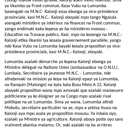
Ebongi toyeba lisusu qu’awa, Kalonji abeti lisolo ndambu. Sima
ya likambo ya Front commun, Kasa Vubu na Lumumba
basengaki na M.N.C- Kalonji ezua ebonga ya vice-présidence
provinciale, kasi M.N.C.- Kalonji eboyaki mpo tango Ngalula
asengaki ministère ya intérieur na finances na Front commun,
yango endimaki kaka kopesa ye ba ministères mosusu :
Education na Travaux publics. Kasi, mpo na kosenga na M.N.C.-
Kalonji etika likanisi lya kosala gouvernement parallèle, yango
nde Kasa Vubu na Lumumba bayaki kosala proposition ya vice-
présidence provinciale, kasi M.N.C.- Kalonji, eboyaki.
Lumumba asalaki démarche ya kopesa Kalonji ebonga ya
Ministre délégué na Nations Unies (ambassadeur na O.N.U.).
Lumbala, Secrétaire ya jeunesse M.N.C. - Lumumba, nde
atindamaki na mission ya koya na Kalonji epayi ya Lumumba,
na Ranquin (Matonge) na bala bala Busu Melo A 12. Kalonji
aboyaki proposition wana mpo amonaki que ezalaki manœuvre
politicienne ya ko éloigner ye na Congo mpo azalaki rival
politique na ye Lumumba. Sima ya wana, Lumumba atindi
Mobutu, secrétaire particulier na ye, mpo a yebisa lisusu na
Kalonji aya mpo asala ye proposition mosusu. Ya mbala oyo,
ezalaki ya Ministre ya agriculture. Kalonji aboya poste oyo sans
vraiment akanisa malamu. Or, soki azalaki na ba arrières