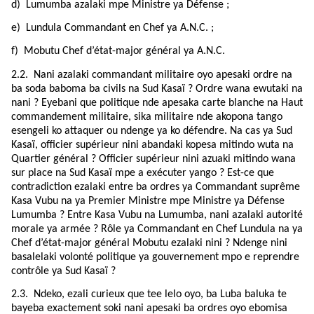
d)
Lumumba azalaki mpe Ministre ya Défense ;
e)
Lundula Commandant en Chef ya A.N.C. ;
f)
Mobutu Chef d’état-major général ya A.N.C.
2.2.
Nani azalaki commandant militaire oyo apesaki ordre na
ba soda baboma ba civils na Sud Kasaï ? Ordre wana ewutaki na
nani ? Eyebani que politique nde apesaka carte blanche na Haut
commandement militaire, sika militaire nde akopona tango
esengeli ko attaquer ou ndenge ya ko défendre. Na cas ya Sud
Kasaï, officier supérieur nini abandaki kopesa mitindo wuta na
Quartier général ? Officier supérieur nini azuaki mitindo wana
sur place na Sud Kasaï mpe a exécuter yango ? Est-ce que
contradiction ezalaki entre ba ordres ya Commandant suprême
Kasa Vubu na ya Premier Ministre mpe Ministre ya Défense
Lumumba ? Entre Kasa Vubu na Lumumba, nani azalaki autorité
morale ya armée ? Rôle ya Commandant en Chef Lundula na ya
Chef d’état-major général Mobutu ezalaki nini ? Ndenge nini
basalelaki volonté politique ya gouvernement mpo e reprendre
contrôle ya Sud Kasaï ?
2.3.
Ndeko, ezali curieux que tee lelo oyo, ba Luba baluka te
bayeba exactement soki nani apesaki ba ordres oyo ebomisa