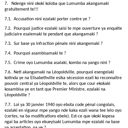
7.
Ndenge nini okoki koloba que Lumumba akangamaki
gratuitement te!!!
7.1.
Accusation nini ezalaki porter contre ye ?
7.2.
Pourquoi justice ezalaki saisi te mpe ouverture ya enquête
judiciaire esalemaki te pendant que akangamaki ?
7.3.
Sur base ya infraction pénale nini akangemaki ?
7.4.
Pourquoi asambisamaki te ?
7.5.
Crime oyo Lumumba asalaki, kombo na yango nini ?
7.6.
Neti akangamaki na Léopoldville, pourquoi esengelaki
kotinda ye na Elisabethville esika sécession ezali ko reconnaître
pouvoir central ya Léopoldville te, alors que cour ekokaki
kosambisa ye en tant que Premier Ministre, ezalaki na
Léopoldville ?
7.7.
Loi ya 30 janvier 1940 oyo ebota code pénal congolais,
ezalaki en vigueur mpe yango nde kaka ezali wana tee lelo oyo
(certes, na ba modifications ebele). Est-ce que okoki kopesa
ngai ba articles oyo ekueyisaki Lumumba mpe ezalaki na base
ya arrestation na ye ?