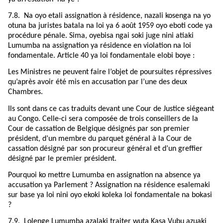
7.8.
Na oyo etali assignation à résidence, nazali kosenga na yo
otuna ba juristes batala na loi ya 6 août 1959 oyo eboti code ya
procédure pénale. Sima, oyebisa ngai soki juge nini atiaki
Lumumba na assignation ya résidence en violation na loi
fondamentale. Article 40 ya loi fondamentale elobi boye :
Les Ministres ne peuvent faire l’objet de poursuites répressives
qu’après avoir été mis en accusation par l’une des deux
Chambres.
Ils sont dans ce cas traduits devant une Cour de Justice siégeant
au Congo. Celle-ci sera composée de trois conseillers de la
Cour de cassation de Belgique désignés par son premier
président, d’un membre du parquet général à la Cour de
cassation désigné par son procureur général et d’un greffier
désigné par le premier président.
Pourquoi ko mettre Lumumba en assignation na absence ya
accusation ya Parlement ? Assignation na résidence esalemaki
sur base ya loi nini oyo ekoki koleka loi fondamentale na bokasi
?
7.9.
Lolenge Lumumba azalaki traiter wuta Kasa Vubu azuaki