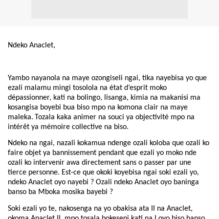
Ndeko Anaclet,
Yambo nayanola na maye ozongiseli ngai, tika nayebisa yo que
ezali malamu mingi tosolola na état d’esprit moko
dépassionner, kati na bolingo, lisanga, kimia na makanisi ma
kosangisa boyebi bua biso mpo na komona clair na maye
maleka.
Tozala kaka animer na souci ya objectivité mpo na
intérêt ya mémoire collective na biso.
Ndeko na ngai, nazali kokamua ndenge ozali koloba que ozali ko
faire objet ya bannissement pendant que ezali yo moko nde
ozali ko intervenir awa directement sans o passer par une
tierce personne. Est-ce que okoki koyebisa ngai soki ezali yo,
ndeko Anaclet oyo nayebi ? Ozali ndeko Anaclet oyo baninga
banso ba Mboka mosika bayebi ?
Soki ezali yo te, nakosenga na yo obakisa ata II na Anaclet,
okoma Anaclet II
mpo tosala bokeseni kati na I oyo biso banso