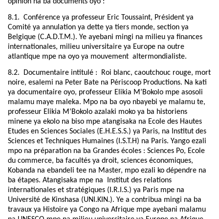
opinion na ba documents oyo :
8.1.
Conférence ya professeur Eric Toussaint, Président ya
Comité ya annulation ya dette ya tiers monde, section ya
Belgique (C.A.D.T.M.). Ye ayebani mingi na milieu ya finances
internationales, milieu universitaire ya Europe na outre
atlantique mpe na oyo ya mouvement altermondialiste.
8.2.
Documentaire intitulé : Roi blanc, caoutchouc rouge, mort
noire, esalemi na Peter Bate na Périscoop Productions. Na kati
ya documentaire oyo, professeur Elikia M’Bokolo mpe asosoli
malamu maye maleka. Mpo na ba oyo nbayebi ye malamu te,
professeur Elikia M’Bokolo azalaki moko ya ba historiens
minene ya ekolo na biso mpe atangisaka na Ecole des Hautes
Etudes en Sciences Sociales (E.H.E.S.S.) ya Paris, na Institut des
Sciences et Techniques Humaines (I.S.T.H) na Paris. Yango ezali
mpo na préparation na ba Grandes écoles : Sciences Po, Ecole
du commerce, ba facultés ya droit, sciences économiques,
Kobanda na ebandeli tee na Master, mpo ezali ko dépendre na
ba étapes. Atangisaka mpe na Institut des relations
internationales et stratégiques (I.R.I.S.) ya Paris mpe na
Université de Kinshasa (UNI.KIN.). Ye a contribua mingi na ba
travaux ya Histoire ya Congo na Afrique mpe ayebani malamu