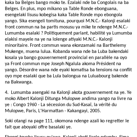
kaka ba Belges bango moko te. Ezalaki nde ba Congolais na ba
Belges. En plus, mpo mikano ya Table Ronde ebonguana,
esengelaki lisusu kobegisa kaka Table Ronde mpo ebongola
yango. Sika esengeli tomituna, pourquoi M.N.C.- Kalonji esalaki
front commun na ba partis mosusu ya mike te ndenge M.N.C.-
Lumumba esalaki ? Politiquement parlant, habilité ya Lumumba
elakisi mayele na ye na lolenge atiyaki M.N.C.- Kalonji
minoritaire. Front commun wana ekonzamaki na Barthelemy
Mukenge, muena lulua. Kobanda wana nde ba Luba bakendaki
kosala ya bango gouvernement provincial en parallèle na oyo
ya Front commun mpe Joseph Ngalula akoma Président na
yango. Désordre wana nde eyaki komatisa ba tensions na conflit
oyo mpe esalaki que ba Lula balongua na Luluabourg bakende
na Bakwanga.
4.
Lumumba asengaki na Kalonji akota gouvernement na ye. Ye
moko Albert Kalonji Ditunga Mulopwe andima yango na livre na
ye : Congo 1960 - La sécession du Sud-Kasaï, la vérité du
Mulopwe, Paris, L'Harmattan - Kakangayi, 2005.
Soki otangi na page 111, okomona ndenge azali ko regretter le
fait que aboyaki offre basalaki ye.