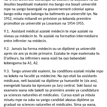
Jésuites bayebisaki makanisi ma bango ma bosali université
mpe na yango basengaki na gouvernement colonial apesa
bango esika mpo batonga ba batiments ya université iye. Na
1952, misala mibandi en prévision ya kobanda première
promotion ya université ya Lovanium na 1954-1955.
9.1.
Assistant médical azalaki médecin te mpe azalaki na
niveau ya médecin te. Ye azalaki na formation intermédiaire
entre infirmier na médecin.
9.2.
Jamais ba forma médecin ou un diplômé ya université
après six ans ya école primaire. Ezalaka te mpe esalemaka te.
D’ailleurs, ba infirmiers wana ezali ba oyo babandaki
kobengama ba A1, A2.
9.3.
Tango université esalemi, ba conditions ezalaki miyike mpo
na kokota na faculté ya médecine. Na oyo etali ba assistants
médicaux, neti bazalaki na diplôme ya humanité te (six ans),
esengelaki basala ba épreuves ya Jury central. Soki bazui na
examens wana nde bakoti na première année ya candidature
ya sciences naturelles et médicales. Cursus ezali ya mbula
misatu mpe na suka na yango candidat akozua diplôme ya
graduat na sciences naturelles et médicales. Sima ya wana,