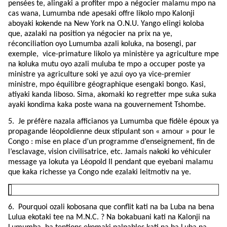
pensées te, alingaki a profiter mpo a négocier malamu mpo na
cas wana, Lumumba nde apesaki offre likolo mpo Kalonji
aboyaki kokende na New York na O.N.U. Yango elingi koloba
que, azalaki na position ya négocier na prix na ye,
réconciliation oyo Lumumba azali koluka, na bosengi, par
exemple,
vice-primature likolo ya ministère ya agriculture mpe
na koluka mutu oyo azali muluba te mpo a occuper poste ya
ministre ya agriculture soki ye azui oyo ya vice-premier
ministre, mpo équilibre géographique esengaki bongo. Kasi,
atiyaki kanda liboso. Sima, akomaki ko regretter mpe suka suka
ayaki kondima kaka poste wana na gouvernement Tshombe.
5.
Je préfère nazala afficianos ya Lumumba que fidèle époux ya
propagande léopoldienne deux stipulant son « amour » pour le
Congo : mise en place d’un programme d’enseignement, fin de
l’esclavage, vision civilisatrice, etc. Jamais nakoki ko véhiculer
message ya lokuta ya Léopold II pendant que eyebani malamu
que kaka richesse ya Congo nde ezalaki leitmotiv na ye.
6.
Pourquoi ozali kobosana que conflit kati na ba Luba na bena
Lulua ekotaki tee na M.N.C. ? Na bokabuani kati na Kalonji na