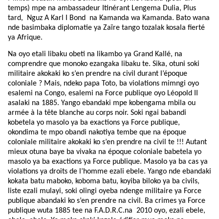
temps) mpe na ambassadeur Itinérant Lengema Dulia, Plus
tard, Nguz A Karl I Bond na Kamanda wa Kamanda. Bato wana
nde basimbaka diplomatie ya Zaïre tango tozalak kosala fierté
ya Afrique.
Na oyo etali libaku obeti na likambo ya Grand Kallé, na
comprendre que monoko ezangaka libaku te. Sika, otuni soki
militaire akokaki ko s’en prendre na civil durant l’époque
coloniale ? Mais, ndeko papa Toto, ba violations mimngi oyo
esalemi na Congo, esalemi na Force publique oyo Léopold II
asalaki na 1885. Yango ebandaki mpe kobengama mbila ou
armée à la tête blanche au corps noir. Soki ngai babandi
kobetela yo masolo ya ba exactions ya Force publique,
okondima te mpo obandi nakotiya tembe que na époque
coloniale militaire akokaki ko s’en prendre na civil te !!! Autant
mieux otuna baye ba vivaka na époque coloniale babetela yo
masolo ya ba exactions ya Force publique. Masolo ya ba cas ya
violations ya droits de l’homme ezali ebele. Yango nde ebandaki
kokata batu maboko, koboma batu, koyiba biloko ya ba civils,
liste ezali mulayi, soki olingi oyeba ndenge militaire ya Force
publique abandaki ko s’en prendre na civil. Ba crimes ya Force
publique wuta 1885 tee na F.A.D.R.C.na 2010 oyo, ezali ebele,