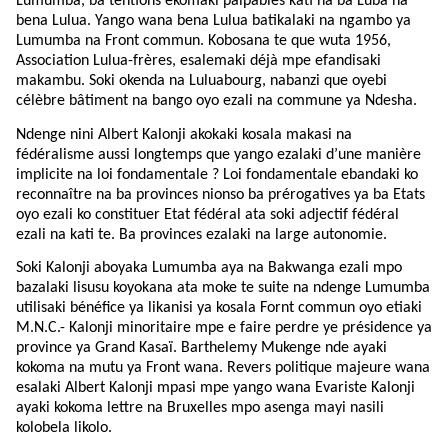
Lumumba, ba tentions ekomaki palpables kati na ba Luba na
bena Lulua. Yango wana bena Lulua batikalaki na ngambo ya
Lumumba na Front commun. Kobosana te que wuta 1956,
Association Lulua-frères, esalemaki déjà mpe efandisaki
makambu. Soki okenda na Luluabourg, nabanzi que oyebi
célèbre bâtiment na bango oyo ezali na commune ya Ndesha.
Ndenge nini Albert Kalonji akokaki kosala makasi na
fédéralisme aussi longtemps que yango ezalaki d’une manière
implicite na loi fondamentale ? Loi fondamentale ebandaki ko
reconnaître na ba provinces nionso ba prérogatives ya ba Etats
oyo ezali ko constituer Etat fédéral ata soki adjectif fédéral
ezali na kati te. Ba provinces ezalaki na large autonomie.
Soki Kalonji aboyaka Lumumba aya na Bakwanga ezali mpo
bazalaki lisusu koyokana ata moke te suite na ndenge Lumumba
utilisaki bénéfice ya likanisi ya kosala Fornt commun oyo etiaki
M.N.C.- Kalonji minoritaire mpe e faire perdre ye présidence ya
province ya Grand Kasaï. Barthelemy Mukenge nde ayaki
kokoma na mutu ya Front wana. Revers politique majeure wana
esalaki Albert Kalonji mpasi mpe yango wana Evariste Kalonji
ayaki kokoma lettre na Bruxelles mpo asenga mayi nasili
kolobela likolo.