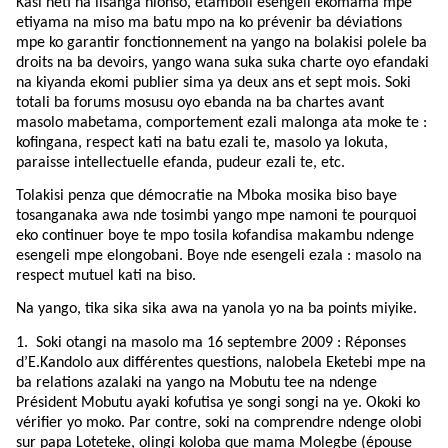
Kasi neti na lisanga nionso, etamboli esengeli ekomama mpe
etiyama na miso ma batu mpo na ko prévenir ba déviations
mpe ko garantir fonctionnement na yango na bolakisi polele ba
droits na ba devoirs, yango wana suka suka charte oyo efandaki
na kiyanda ekomi publier sima ya deux ans et sept mois. Soki
totali ba forums mosusu oyo ebanda na ba chartes avant
masolo mabetama, comportement ezali malonga ata moke te :
kofingana, respect kati na batu ezali te, masolo ya lokuta,
paraisse intellectuelle efanda, pudeur ezali te, etc.
Tolakisi penza que démocratie na Mboka mosika biso baye
tosanganaka awa nde tosimbi yango mpe namoni te pourquoi
eko continuer boye te mpo tosila kofandisa makambu ndenge
esengeli mpe elongobani. Boye nde esengeli ezala : masolo na
respect mutuel kati na biso.
Na yango, tika sika sika awa na yanola yo na ba points miyike.
1.
Soki otangi na masolo ma 16 septembre 2009 : Réponses
d’E.Kandolo aux différentes questions, nalobela Eketebi mpe na
ba relations azalaki na yango na Mobutu tee na ndenge
Président Mobutu ayaki kofutisa ye songi songi na ye. Okoki ko
vérifier yo moko. Par contre, soki na comprendre ndenge olobi
sur papa Loteteke, olingi koloba que mama Molegbe (épouse