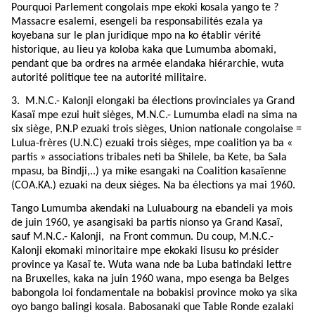
Pourquoi Parlement congolais mpe ekoki kosala yango te ?
Massacre esalemi, esengeli ba responsabilités ezala ya
koyebana sur le plan juridique mpo na ko établir vérité
historique, au lieu ya koloba kaka que Lumumba abomaki,
pendant que ba ordres na armée elandaka hiérarchie, wuta
autorité politique tee na autorité militaire.
3.
M.N.C.- Kalonji elongaki ba élections provinciales ya Grand
Kasaï mpe ezui huit sièges, M.N.C.- Lumumba eladi na sima na
six siège, P.N.P ezuaki trois sièges, Union nationale congolaise =
Lulua-frères (U.N.C) ezuaki trois sièges, mpe coalition ya ba «
partis » associations tribales neti ba Shilele, ba Kete, ba Sala
mpasu, ba Bindji,..) ya mike esangaki na Coalition kasaïenne
(COA.KA.) ezuaki na deux sièges. Na ba élections ya mai 1960.
Tango Lumumba akendaki na Luluabourg na ebandeli ya mois
de juin 1960, ye asangisaki ba partis nionso ya Grand Kasaï,
sauf M.N.C.- Kalonji, na Front commun. Du coup, M.N.C.-
Kalonji ekomaki minoritaire mpe ekokaki lisusu ko présider
province ya Kasaï te. Wuta wana nde ba Luba batindaki lettre
na Bruxelles, kaka na juin 1960 wana, mpo esenga ba Belges
babongola loi fondamentale na bobakisi province moko ya sika
oyo bango balingi kosala. Babosanaki que Table Ronde ezalaki