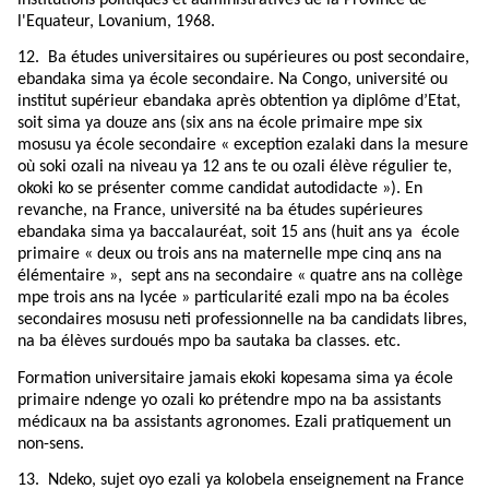
institutions politiques et administratives de la Province de
l'Equateur, Lovanium, 1968.
12. Ba études universitaires ou supérieures ou post secondaire,
ebandaka sima ya école secondaire. Na Congo, université ou
institut supérieur ebandaka après obtention ya diplôme d’Etat,
soit sima ya douze ans (six ans na école primaire mpe six
mosusu ya école secondaire « exception ezalaki dans la mesure
où soki ozali na niveau ya 12 ans te ou ozali élève régulier te,
okoki ko se présenter comme candidat autodidacte »). En
revanche, na France, université na ba études supérieures
ebandaka sima ya baccalauréat, soit 15 ans (huit ans ya école
primaire « deux ou trois ans na maternelle mpe cinq ans na
élémentaire », sept ans na secondaire « quatre ans na collège
mpe trois ans na lycée » particularité ezali mpo na ba écoles
secondaires mosusu neti professionnelle na ba candidats libres,
na ba élèves surdoués mpo ba sautaka ba classes. etc.
Formation universitaire jamais ekoki kopesama sima ya école
primaire ndenge yo ozali ko prétendre mpo na ba assistants
médicaux na ba assistants agronomes. Ezali pratiquement un
non-sens.
13.
Ndeko, sujet oyo ezali ya kolobela enseignement na France