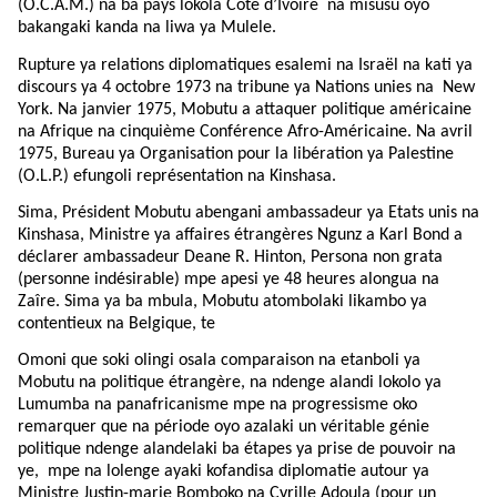
(O.C.A.M.) na ba pays lokola Côte d’Ivoire na misusu oyo
bakangaki kanda na liwa ya Mulele.
Rupture ya relations diplomatiques esalemi na Israël na kati ya
discours ya 4 octobre 1973 na tribune ya Nations unies na
New
York. Na janvier 1975, Mobutu a attaquer politique américaine
na Afrique na cinquième Conférence Afro-Américaine. Na avril
1975, Bureau ya Organisation pour la libération ya Palestine
(O.L.P.) efungoli représentation na Kinshasa.
Sima, Président Mobutu abengani ambassadeur ya Etats unis na
Kinshasa, Ministre ya affaires étrangères Ngunz a Karl Bond a
déclarer ambassadeur Deane R. Hinton, Persona non grata
(personne indésirable) mpe apesi ye 48 heures alongua na
Zaîre. Sima ya ba mbula, Mobutu atombolaki likambo ya
contentieux na Belgique, te
Omoni que soki olingi osala comparaison na etanboli ya
Mobutu na politique étrangère, na ndenge alandi lokolo ya
Lumumba na panafricanisme mpe na progressisme oko
remarquer que na période oyo azalaki un véritable génie
politique ndenge alandelaki ba étapes ya prise de pouvoir na
ye,
mpe na lolenge ayaki kofandisa diplomatie autour ya
Ministre Justin-marie Bomboko na Cyrille Adoula (pour un