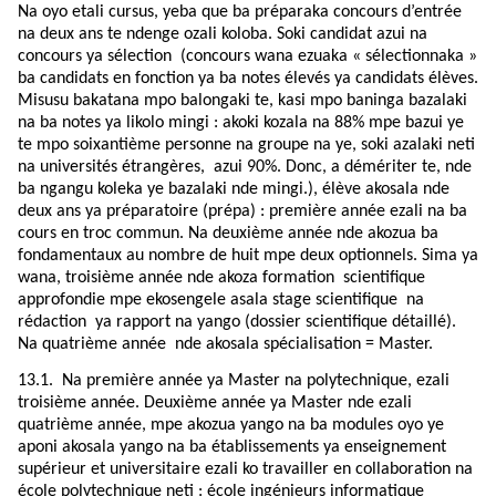
Na oyo etali cursus, yeba que ba préparaka concours d’entrée
na deux ans te ndenge ozali koloba. Soki candidat azui na
concours ya sélection (concours wana ezuaka « sélectionnaka »
ba candidats en fonction ya ba notes élevés ya candidats élèves.
Misusu bakatana mpo balongaki te, kasi mpo baninga bazalaki
na ba notes ya likolo mingi : akoki kozala na 88% mpe bazui ye
te mpo soixantième personne na groupe na ye, soki azalaki neti
na universités étrangères,
azui 90%. Donc, a démériter te, nde
ba ngangu koleka ye bazalaki nde mingi.), élève akosala nde
deux ans ya préparatoire (prépa) : première année ezali na ba
cours en troc commun. Na deuxième année nde akozua ba
fondamentaux au nombre de huit mpe deux optionnels. Sima ya
wana, troisième année nde akoza formation scientifique
approfondie mpe ekosengele asala stage scientifique na
rédaction ya rapport na yango (dossier scientifique détaillé).
Na quatrième année nde akosala spécialisation = Master.
13.1.
Na première année ya Master na polytechnique, ezali
troisième année. Deuxième année ya Master nde ezali
quatrième année, mpe akozua yango na ba modules oyo ye
aponi akosala yango na ba établissements ya enseignement
supérieur et universitaire ezali ko travailler en collaboration na
école polytechnique neti : école ingénieurs informatique