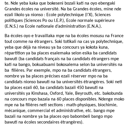
te. Nde yeba kaka que bokeseni bozali kati na oyo ebengaki
Grandes écoles na université. Na ba Grandes écoles, mine nde
ezali likolo ya nionso : Ecole polytechnique (l’X), Sciences
politiques (Sciences Po ou I.E.P.), Ecole normale supérieure
(E.N.S.) na Ecole nationale d’administration (E.N.A.).
Ba écoles oyo e travaillaka mpe na ba écoles mosusu na France
tout comme na étrangers. Soki totikali na cas ya polytechnique,
yeba que déjà na niveau ya ba concours ya kokota kuna,
répartition ya ba places esalemaka selon esika ba candidats
bawuti (ba candidats français na ba candidats étrangers mpe
kati na bango, bokuabuami bokosalema selon ba universités na
ba
filières. Par exemple, mpo na ba candidats étrangers,
nombre ya ba places précises ezali réserver mpo na ba
candidats nionso bawuti na ba universités étrangères. Soki neti
ba places ezali 60, ba candidats bazali 450 bawuti na
universités ya Kinshasa, Oxford, Yale, Beyrouth, etc. bakobunda
na concours mpo bazala na 60 places disponibles. Ndenge moko
mpe na ba filières neti sections : math-physiques, biochimie,
mécanique, commercial et administrative, etc. bango mpe
bazali na nombre ya ba places oyo babombeli bango mpo
bawuti na écoles secondaires étrangères).