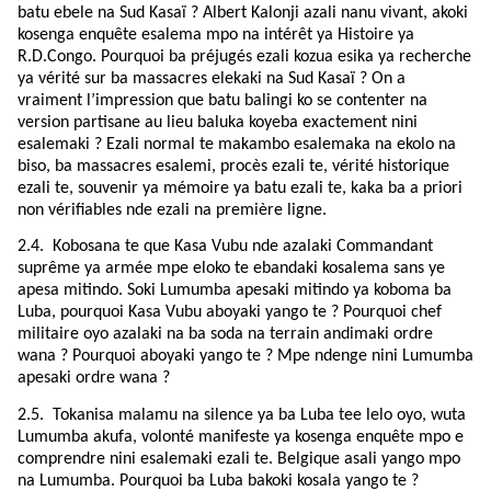
batu ebele na Sud Kasaï ? Albert Kalonji azali nanu vivant, akoki
kosenga enquête esalema mpo na intérêt ya Histoire ya
R.D.Congo. Pourquoi ba préjugés ezali kozua esika ya recherche
ya vérité sur ba massacres elekaki na Sud Kasaï ? On a
vraiment l’impression que batu balingi ko se contenter na
version partisane au lieu baluka koyeba exactement nini
esalemaki ? Ezali normal te makambo esalemaka na ekolo na
biso, ba massacres esalemi, procès ezali te, vérité historique
ezali te, souvenir ya mémoire ya batu ezali te, kaka ba a priori
non vérifiables nde ezali na première ligne.
2.4.
Kobosana te que Kasa Vubu nde azalaki Commandant
suprême ya armée mpe eloko te ebandaki kosalema sans ye
apesa mitindo. Soki Lumumba apesaki mitindo ya koboma ba
Luba, pourquoi Kasa Vubu aboyaki yango te ? Pourquoi chef
militaire oyo azalaki na ba soda na terrain andimaki ordre
wana ? Pourquoi aboyaki yango te ? Mpe ndenge nini Lumumba
apesaki ordre wana ?
2.5.
Tokanisa malamu na silence ya ba Luba tee lelo oyo, wuta
Lumumba akufa, volonté manifeste ya kosenga enquête mpo e
comprendre nini esalemaki ezali te. Belgique asali yango mpo
na Lumumba. Pourquoi ba Luba bakoki kosala yango te ?