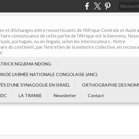
es et d'échanges entre ressortissants de l'Afrique Centrale et Austral
aire connaissance de cette partie de l'Afrique est le bienvenu. Nous
çais, portugais, ou en lingala, selon les interlocuteurs . Notre
are du continent, par l'entretien de la mémoire collective, en recour
té
ATRICK NGUEMA NDONG
EIN DE L‘ARMÉE NATIONALE CONGOLAISE (ANC)
VÉS D'UNE SYNAGOGUE EN ISRAËL
ORTHOGRAPHIE DES NOMS
RDC
LA TRANSE
Newsletter
Contact