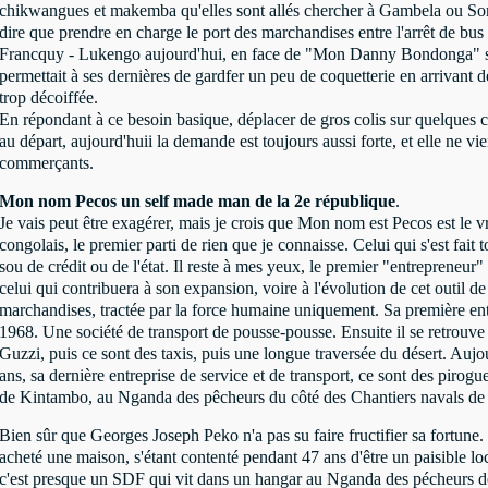
chikwangues et makemba qu'elles sont allés chercher à Gambela ou Som
dire que prendre en charge le port des marchandises entre l'arrêt de bus
Francquy - Lukengo aujourd'hui, en face de "Mon Danny Bondonga" 
permettait à ses dernières de gardfer un peu de coquetterie en arrivant d
trop décoiffée.
En répondant à ce besoin basique, déplacer de gros colis sur quelques 
au départ, aujourd'huii la demande est toujours aussi forte, et elle ne vi
commerçants.
Mon nom Pecos un self made man de la 2e république
.
Je vais peut être exagérer, mais je crois que Mon nom est Pecos est le 
congolais, le premier parti de rien que je connaisse. Celui qui s'est fait t
sou de crédit ou de l'état. Il reste à mes yeux, le premier "entrepreneur
celui qui contribuera à son expansion, voire à l'évolution de cet outil de
marchandises, tractée par la force humaine uniquement. Sa première entr
1968. Une société de transport de pousse-pousse. Ensuite il se retrouve 
Guzzi, puis ce sont des taxis, puis une longue traversée du désert. Aujo
ans, sa dernière entreprise de service et de transport, ce sont des pirogu
de Kintambo, au Nganda des pêcheurs du côté des Chantiers navals de
Bien sûr que Georges Joseph Peko n'a pas su faire fructifier sa fortune.
acheté une maison, s'étant contenté pendant 47 ans d'être un paisible lo
c'est presque un SDF qui vit dans un hangar au Nganda des pécheurs d