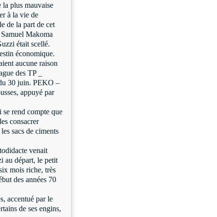
re la plus mauvaise
er à la vie de
e de la part de cet
ier Samuel Makoma
zzi était scellé.
destin économique.
aient aucune raison
 vague des TP _
du 30 juin. PEKO –
usses, appuyé par
ui se rend compte que
 les consacrer
les sacs de ciments
todidacte venait
au départ, le petit
six mois riche, très
ébut des années 70
es, accentué par le
rtains de ses engins,