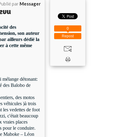
Publié par
Messager
evu
cité des
0
ension, son auteur
Repost
ar ailleurs dédié la
ner à cette même
i mélange détonant:
té des Balobo de
 entiers, des motos
s véhicules )à trois
nt les vedettes de foot
zzi, c'était beaucoup
ux vraies places
s pour le conduire.
dele Maboke – Léon