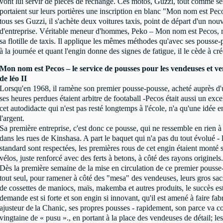
vont lui servir de pièces de rechange. Ces motos, Guzzi, tout comme s
portaient sur leurs portières une inscription en blanc "Mon nom est Pec
tous ses Guzzi, il s'achète deux voitures taxis, point de départ d'un nou
d'entreprise. Véritable meneur d'hommes, Peko – Mon nom est Pecos, n
sa flotille de taxis. Il applique les mêmes méthodes qu'avec ses pousse
à la journée et quant l'engin donne des signes de fatigue, il le cède à créd
Mon nom est Pecos – le service de pousses pour les vendeuses et 
de léo II
Lorsqu'en 1968, il ramène son premier pousse-pousse, acheté auprès d
ses heures perdues étaient arbitre de footaball -Pecos était aussi un exce
cet autodidacte qui n'est pas resté longtemps à l'école, n'a qu'une idée en
l'argent.
Sa première entreprise, c'est donc ce pousse, qui ne ressemble en rien à
dans les rues de Kinshasa. A part le baquet qui n'a pas du tout évolué -
standard sont respectées, les premières rous de cet engin étaient monté 
vélos, juste renforcé avec des ferts à betons, à côté des rayons originels.
Dès la première semaine de la mise en circulation de ce premier pousse-
tout seul, pour ramener à côté des "mesa" des vendeuses, leurs gros sa
de cossettes de maniocs, maïs, makemba et autres produits, le succès es
demande est si forte et son engin si innovant, qu'il est amené à faire fab
ajusteur de
la Chanic
, ses propres pousses - rapidement, son parce va c
vingtaine de « pusu »., en portant à la place des vendeuses de détail; les