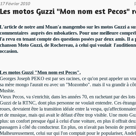
17 Février 2010
Les motos Guzzi "Mon nom est Pecos" r
L'article de notre ami Muan'a mangembo sur les motos Guzzi a sus
commentaires auprès des mbokatiers. Pour une meilleure compréh
l'a revu en tenant compte des questions posées par deux amis. Il a p
chanson Moto Guzzi, de Rochereau, à celui qui voulait l'audition
occasion.
Les motos Guzzi "Mon nom est Pecos".
Georges Joseph PEKO est par ses racines, ce qu'on peut appeler un vra
sa mère mongo l'aurait eu avec un "Mozombo". mais il va grandir à cô
Mushie.
Vieux Pecos, va s'enrichir, dans les années 70, en rachetant par des lots
Guzzi de
la RTNC
, dont plus personne ne voulait entendre. Ces étrange
roues, devraient être la transition idéale entre la vespa, qu'affectionnaie
et de musique, mais qui avait le défaut d'être trop visible. Une moto Gu
plus: un confort presque égal à celui d'une voiture, en plus il offrait de
passagers à côté du conducteur. En plus, on n'avait pas besoin de permi
Malheureusement, celui sur qui l'on comptait pour le populariser, An