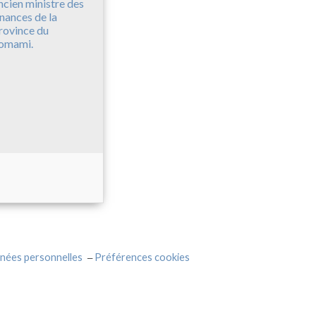
ncien ministre des
inances de la
rovince du
omami.
nées personnelles
Préférences cookies