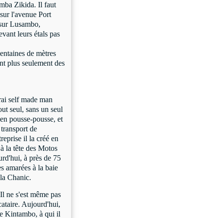
ba Zikida. Il faut
 sur l'avenue Port
sur Lusambo,
evant leurs étals pas
centaines de mètres
ent plus seulement des
vrai self made man
out seul, sans un seul
" en pousse-pousse, et
 transport de
eprise il la créé en
à la tête des Motos
urd'hui, à près de 75
es amarées à la baie
la Chanic.
 Il ne s'est même pas
cataire. Aujourd'hui,
e Kintambo, à qui il