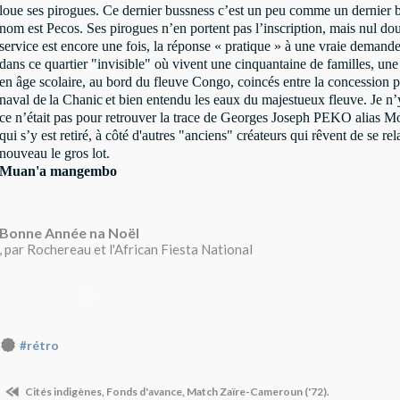
loue ses pirogues. Ce dernier bussness c’est un peu comme un dernier
nom est Pecos. Ses pirogues n’en portent pas l’inscription, mais nul dou
service est encore une fois, la réponse « pratique » à une vraie demande
dans ce quartier "invisible" où vivent une cinquantaine de familles, une
en âge scolaire, au bord du fleuve Congo, coincés entre la concession pr
naval de
la Chanic
et bien entendu les eaux du majestueux fleuve. Je n’y 
ce n’était pas pour retrouver la trace de Georges Joseph PEKO alias M
qui s’y est retiré, à côté d'autres "anciens" créateurs qui rêvent de se re
nouveau le gros lot.
Muan'a mangembo
Bonne Année na Noël
, par Rochereau et l'African Fiesta National
#rétro
Cités indigènes, Fonds d'avance, Match Zaïre-Cameroun ('72).