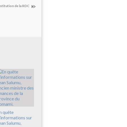
nstitution de la RDC
n quête
’informations sur
ean Salumu,