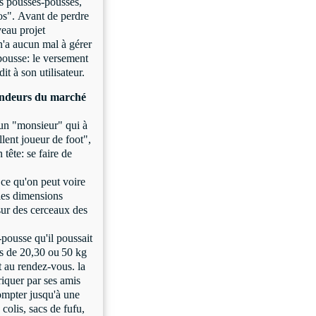
es pousses-pousses,
os". Avant de perdre
veau projet
'a aucun mal à gérer
-pousse: le versement
it à son utilisateur.
vendeurs du marché
'un "monsieur" qui à
llent joueur de foot",
 tête: se faire de
 ce qu'on peut voire
 les dimensions
sur des cerceaux des
pousse qu'il poussait
cs de 20,30 ou
50 kg
t au rendez-vous. la
riquer par ses amis
ompter jusqu'à une
 colis, sacs de fufu,