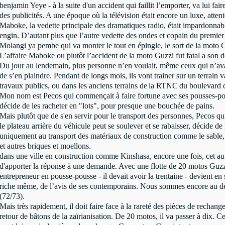
benjamin Yeye - à la suite d'un accident qui faillit l’emporter, va lui fai
des publicités. A une époque où la télévision était encore un luxe, attent
Maboke, la vedette principale des dramatiques radio, était impardonnabl
engin. D’autant plus que l’autre vedette des ondes et copain du prem
Molangi ya pembe qui va monter le tout en épingle, le sort de la moto Gu
L’affaire Maboke ou plutôt l’accident de la moto Guzzi fut fatal a son 
Du jour au lendemain, plus personne n’en voulait, même ceux qui n’av
de s’en plaindre. Pendant de longs mois, ils vont trainer sur un terrain
travaux publics, ou dans les anciens terrains de
la RTNC
du boulevard 
Mon nom est Pecos qui commençait à faire fortune avec ses pousses-po
décide de les racheter en "lots", pour presque une bouchée de pains.
Mais plutôt que de s'en servir pour le transport des personnes, Pecos q
le plateau arrière du véhicule peut se soulever et se rabaisser, décide de
uniquement au transport des matériaux de construction comme le sable, 
et autres briques et moellons.
dans une ville en construction comme Kinshasa, encore une fois, cet au
d'apporter la réponse à une demande. Avec une flotte de 20 motos Guzzi 
entrepreneur en pousse-pousse - il devait avoir la trentaine - devient en 
riche même, de l’avis de ses contemporains. Nous sommes encore au d
(72/73).
Mais très rapidement, il doit faire face à la rareté des pièces de rechang
retour de bâtons de la zaïrianisation. De 20 motos, il va passer à dix. Ce