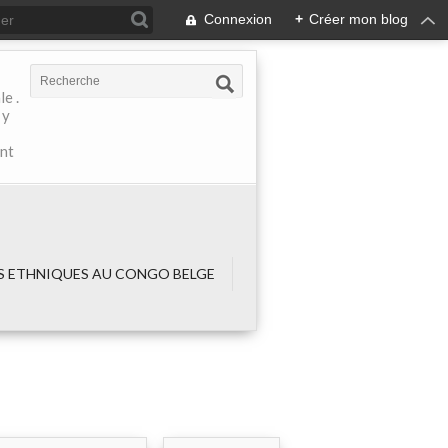
Connexion
+
Créer mon blog
e .
 y
ant
 ETHNIQUES AU CONGO BELGE