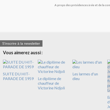
A props des présidences à vie et de la co
S'inscrire à la newsletter
Vous aimerez aussi :
SUITE DU HIT-
Les larmes d'un
PARADE DE 1959
Le diplôme de
dieu
chauffeur de
Victorine Ndjoli
E
d
J