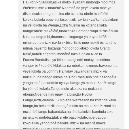
Hall<br /> Stadium,ésika moko éyabani molongo mobimba
ébétéléki miziki monéné.Ndembé na yéyé lokola mpé ya
disco ésuka bongo,na tina été ézalaka obélé makélélé
koléka.Lokola épayi na biso,miziki ya<br /> za¨ko na bakitani
na yé lokola ba Wengé,Extra Muzika na kotanga kaka
bango:obélé makélélé,manzanza.Bomona wapi miziki ésuka
kaka na engombi,drumms na koganga ya bayembi?Soni
mingi po na miziki na<br /> biso.Ez té mpo mokili échanjé,to
ndima bayembi bazangi mongongo kitoko lokola Grand
Kallé,babéti engombi monéné lokola dokta Nico to
Franco.Banduliste ya lélo bazangi ndé motuya,to ndima
yango<br /> polélé.Ndakisa na mboka mozungu,bayembi na
yéyé lokola ba Johnny Hallyday bawangana miziki ya
bakulutu na bango lokola ba Tino Rossi,lélo ndé bazongéla
yango mpé basundola oyo ya bango ya mobulu<br /> tango
ba yé ndé kokola.Tango moto akolaka,na makanisi
élongo.Ndengé nini épayi na biso,Ba Nyoka
Longo,Koffi,Wemba JB Mpiana,Werrasson,na kotanga kaka
bango,ba béta miziki ndengé moko na mbula<br /> zomi na
mwambé tango babandaka,na lélo bakokisi bambula tuku
miné,tuku motoba.Elakisi été bazo kolaté,mpé baboyi
kokola.Na yango ndé bakolisi miziki na biso té,mawa
mingi!Kutu bawara babandi<br /> miziki sima awa bandimami