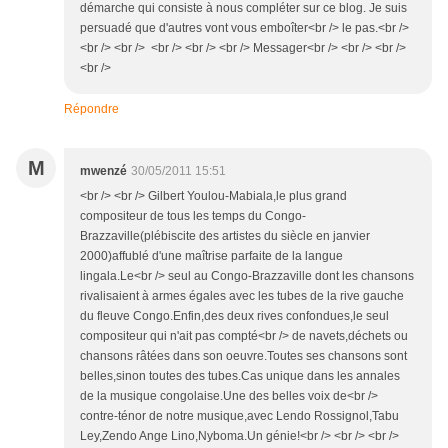
démarche qui consiste à nous compléter sur ce blog. Je suis
persuadé que d'autres vont vous emboîter<br /> le pas.<br />
<br /> <br /> <br /> <br /> <br /> Messager<br /> <br /> <br />
<br />
Répondre
M
mwenzé
30/05/2011 15:51
<br /> <br /> Gilbert Youlou-Mabiala,le plus grand
compositeur de tous les temps du Congo-
Brazzaville(plébiscite des artistes du siècle en janvier
2000)affublé d'une maîtrise parfaite de la langue
lingala.Le<br /> seul au Congo-Brazzaville dont les chansons
rivalisaient à armes égales avec les tubes de la rive gauche
du fleuve Congo.Enfin,des deux rives confondues,le seul
compositeur qui n'ait pas compté<br /> de navets,déchets ou
chansons râtées dans son oeuvre.Toutes ses chansons sont
belles,sinon toutes des tubes.Cas unique dans les annales
de la musique congolaise.Une des belles voix de<br />
contre-ténor de notre musique,avec Lendo Rossignol,Tabu
Ley,Zendo Ange Lino,Nyboma.Un génie!<br /> <br /> <br />