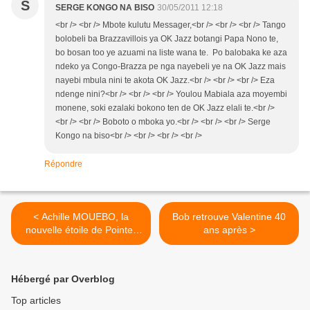
S
SERGE KONGO NA BISO
30/05/2011 12:18
<br /> <br /> Mbote kulutu Messager,<br /> <br /> <br /> Tango
bolobeli ba Brazzavillois ya OK Jazz botangi Papa Nono te,
bo bosan too ye azuami na liste wana te. Po balobaka ke aza
ndeko ya Congo-Brazza pe nga nayebeli ye na OK Jazz mais
nayebi mbula nini te akota OK Jazz.<br /> <br /> <br /> Eza
ndenge nini?<br /> <br /> <br /> Youlou Mabiala aza moyembi
monene, soki ezalaki bokono ten de OK Jazz elali te.<br />
<br /> <br /> Boboto o mboka yo.<br /> <br /> <br /> Serge
Kongo na biso<br /> <br /> <br /> <br />
Répondre
< Achille MOUEBO, la
Bob retrouve Valentine 40
nouvelle étoile de Pointe-
ans après >
Noire
Hébergé par Overblog
Top articles