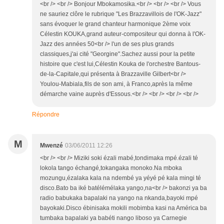
<br /> <br /> Bonjour Mbokamosika.<br /> <br /> <br /> Vous
ne sauriez clôre le rubrique "Les Brazzavillois de l'OK-Jazz"
sans évoquer le grand chanteur harmonique 2ème voix
Célestin KOUKA,grand auteur-compositeur qui donna à l'OK-
Jazz des années 50<br /> l'un de ses plus grands
classiques,j'ai cité "Georgine".Sachez aussi pour la petite
histoire que c'est lui,Célestin Kouka de l'orchestre Bantous-
de-la-Capitale,qui présenta à Brazzaville Gilbert<br />
Youlou-Mabiala,fils de son ami, à Franco,après la même
démarche vaine auprès d'Essous.<br /> <br /> <br /> <br />
Répondre
M
Mwenzé
03/06/2011 12:26
<br /> <br /> Miziki soki ézali mabé,tondimaka mpé.ézali té
lokola tango échangé,tokangaka monoko.Na mboka
mozungu,ézalaka kala na ndembé ya yéyé pé kala mingi té
disco.Bato ba iké batélémélaka yango,na<br /> bakonzi ya ba
radio babukaka bapalaki na yango na nkanda,bayoki mpé
bayokaki.Disco ébinisaka mokili mobimba kasi na América ba
tumbaka bapalaki ya babéti nango liboso ya Carnegie