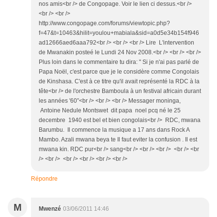
nos amis<br /> de Congopage. Voir le lien ci dessus.<br />
<br /> <br />
http://www.congopage.com/forums/viewtopic.php?
f=47&t=10463&hilit=youlou+mabiala&sid=a0d5e34b154f946
ad12666aed6aaa792<br /> <br /> <br /> Lire L'intervention
de Mwanakin posteé le Lundi 24 Nov 2008.<br /> <br /> <br />
Plus loin dans le commentaire tu dira: " Si je n'ai pas parlé de
Papa Noël, c'est parce que je le considère comme Congolais
de Kinshasa. C'est à ce titre qu'il avait représenté la RDC à la
tête<br /> de l'orchestre Bamboula à un festival africain durant
les années '60”<br /> <br /> <br /> Messager moninga,
Antoine Nedule Montswet dit papa noel pcq né le 25
decembre 1940 est bel et bien congolais<br /> RDC, mwana
Barumbu. Il commence la musique a 17 ans dans Rock A
Mambo. Azali mwana beya te Il faut eviter la confusion . Il est
mwana kin. RDC pur<br /> sang<br /> <br /> <br /> <br /> <br
/> <br /> <br /> <br /> <br /> <br />
Répondre
M
Mwenzé
03/06/2011 14:46