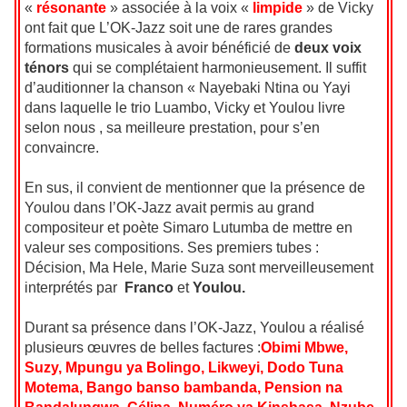
«
résonante
» associée à la voix «
limpide
» de Vicky
ont fait que L’OK-Jazz soit une de rares grandes
formations musicales à avoir bénéficié de
deux voix
ténors
qui se complétaient harmonieusement. Il suffit
d’auditionner la chanson « Nayebaki Ntina ou Yayi
dans laquelle le trio Luambo, Vicky et Youlou livre
selon nous , sa meilleure prestation, pour s’en
convaincre.
En sus, il convient de mentionner que la présence de
Youlou dans l’OK-Jazz avait permis au grand
compositeur et poète Simaro Lutumba de mettre en
valeur ses compositions. Ses premiers tubes :
Décision, Ma Hele, Marie Suza sont merveilleusement
interprétés par
Franco
et
Youlou.
Durant sa présence dans l’OK-Jazz, Youlou a réalisé
plusieurs œuvres de belles factures :
Obimi Mbwe,
Suzy, Mpungu ya Bolingo, Likweyi, Dodo Tuna
Motema, Bango banso bambanda, Pension na