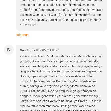
molongo mobimba.Botala ésika babétaka,bato ya mposo
ndéngé na ndéngé:bayindo,bandibu,mindélé,bachinuwa.Kasi
bisika ba Wemba,Koffi,Wengé,Zaïko babétaka,obélé biso na
biso<br /> bato ya Congo.Moto na moto asosola.<br /> <br />
<br /> <br />
Répondre
N
New Ecrita
02/06/2011 08:46
<br /> <br /> Ndeko Fc Mopari,<br /> <br /> <br /> Mbote epayi
yo ozali, likambo olobi ezali mpenza ya solo, kasi oyebaka
ete tango na tango ezalaka na makambo na yango, miziki ya
tango ya ba Kulutu wana otangi, oyo bazalaki koningisa<br />
Brazza, mpe na ngambo na Kinshasa ezalaki ba Kulutu
lokola Rochereau, Franco, Bombenga, Maquisards et les
autres, nalingi kaka nayebisa yo ete, rythme wana ya ba
Kulutu ezali malamu mpo na batu<br /> ya génération na
bango, puisque génération ya lelo ezali génération Wenge,
kokamua te soki ozali komona na mokili ya Brazza, Kinshasa
mpe na Afrika mobimba bazali kolinga mpe kosepela na
rythme<br /> ya WENGE, puisque ezali génération WENGE,