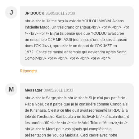
J
JP BOUCK
31/05/2011 20:30
<br /> <br /> J'aime bcp la voix de YOULOU MABIALA dans
Infidelite Mado. Un tres grand chanteur.<br /> <br /> <br /> <br
/> <br /> <br /> Et j'ai tjs pensé que que YOULOU avait creé
un ensemble DJE MELASSI (nom issu d'une de ses chanson
dans l'OK Jazz), apres<br /> un depart de l'OK JAZZ en
1972. Est-ce ce meme ensemble qui deviendra apres Somo
Somo?<br /> <br /> <br /> <br /> <br /> <br /> <br />
Répondre
M
Messager
30/05/2011 18:33
<br /> <br /> Serge,<br /> <br /> <br /> Si je n'ai pas parlé de
Papa Noël, c'est parce que je le considère comme Congolais
de Kinshasa. C'est à ce titre qu'il avait représenté la RDC à la
tête de l'orchestre Bamboula à un festival<br /> africain durant
les années '60.<br /> <br /> <br /> Adei Toko et Muenzé,<br />
<br /> <br /> Merci pour vos ajouts qui complètent la
présentation de Youlou Mabiala. Ceci cadre avec notre