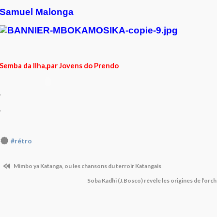
Samuel Malonga
Semba da Ilha,par Jovens do Prendo
.
.
#rétro
Mimbo ya Katanga, ou les chansons du terroir Katangais
Soba Kadhi (J.Bosco) révèle les origines de l’or