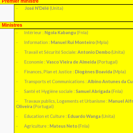
Premier ministre
-
José N’Délé
(Unita)
Ministres
-
Intérieur :
Ngola Kabangu
(Fnla)
-
Information :
Manuel Rui Monteiro
(Mpla)
-
Travail et Sécurité Sociale:
Antonio Dembo
(Unita)
-
Economie :
Vasco Vieira de Almeida
(Portugal)
-
Finances, Plan et Justice :
Diogènes Boavida
(Mpla)
-
Transports et Communications :
Albino Antunes da C
-
Santé et Hygiène sociale :
Samuel Abrigada
(Fnla)
-
Travaux publics, Logements et Urbanisme :
Manuel Alf
Oliveira
(Portugal)
-
Education et Culture :
Eduardo Wanga
(Unita)
-
Agriculture :
Mateus Neto
(Fnla)