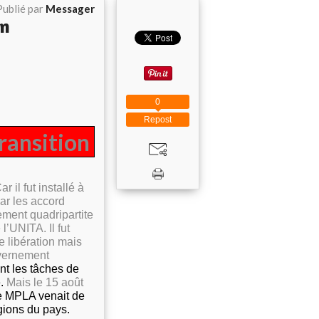
Publié par
Messager
on
0
Repost
ransition
 il fut installé à
ar les accord
ement quadripartite
’UNITA. Il fut
e libération mais
uvernement
nt les tâches de
.
Mais le 15 août
le MPLA venait de
gions du pays.