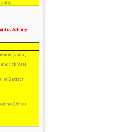
Unita)
ento, Johnny
ekene
(Unita )
endrick Vaal
) et
Batista
Coelho
(Unita)