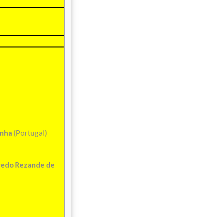
unha
(Portugal)
redo
Rezande de