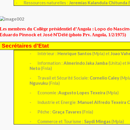
-
Ressources naturelles :
Jeremias Kalandula
Chitunda
(
Lopo do Nascim
Les membres du Collège présidentiel d’Angola :
Eduardo Pinnock
et José N’Délé
(photo Prv. Angola, 1/2/1975)
Secrétaires d’Etat
-
Intérieur :
Henrique Santos
(Mpla) et
Joao Vah
-
Information :
Almerindo
Jaka Jamba
(Unita) et
H
Neto
(Fnla)
-
Travail et Sécurité Sociale:
Cornelio Caley
(Mpla
Nguvuku
(Fnla)
-
Economie :
Augusto Lopes Texeira
(Mpla)
-
Industrie et Energie
:
Manuel Alfredo Texeira 
-
Pêche :
Graça Tavares
(Fnla)
-
Commerce et Tourisme :
Saydi Mingas
(Mpla)