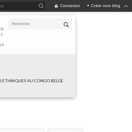
Connexion
+
Créer mon blog
e .
 y
ant
 ETHNIQUES AU CONGO BELGE