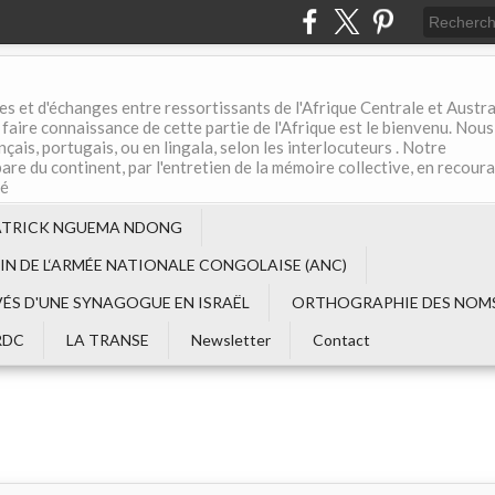
es et d'échanges entre ressortissants de l'Afrique Centrale et Austral
aire connaissance de cette partie de l'Afrique est le bienvenu. Nous
çais, portugais, ou en lingala, selon les interlocuteurs . Notre
are du continent, par l'entretien de la mémoire collective, en recour
té
ATRICK NGUEMA NDONG
EIN DE L‘ARMÉE NATIONALE CONGOLAISE (ANC)
VÉS D'UNE SYNAGOGUE EN ISRAËL
ORTHOGRAPHIE DES NOMS
RDC
LA TRANSE
Newsletter
Contact