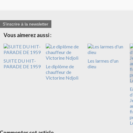
S'inscrire à la newsletter
Vous aimerez aussi :
SUITE DU HIT-
Les larmes d'un
PARADE DE 1959
Le diplôme de
dieu
chauffeur de
Victorine Ndjoli
E
d
J
a
f
p
L
Commenter cet article