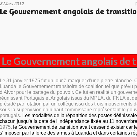
3 Mars 2012
Le Gouvernement angolais de transiti
Le Gouvernement angolais de t
Le 31 janvier 1975 fut un jour à marquer d’une pierre blanche. Car
Luanda le Gouvernement transitoire de coalition tel que prévu p
d’Alvor pour le partage du pouvoir. Ce fut en réalité un gouvern
réunissant Portugais et Angolais issus du MPLA, du FNLA et de l
présidé par rotation par un collège issu des trois mouvements d
sous la supervision d’un haut-commissaire représentant le go
portugais.
Les modalités de la répartition des postes définissaie
chacun jusqu'à la date de l'indépendance fixée au 11 novembre
1975,
le Gouvernement de transition avait cesser d'exister car 
s’imposer par la force des armes à Luanda et dans certaines ré