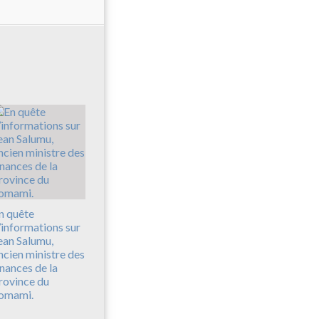
n quête
’informations sur
ean Salumu,
ncien ministre des
inances de la
rovince du
omami.