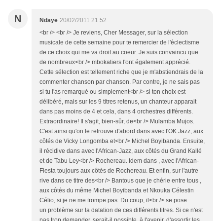
N
Ndaye
20/02/2011 21:52
<br /> <br /> Je reviens, Cher Messager, sur la sélection
musicale de cette semaine pour te remercier de l'éclectisme
de ce choix qui me va droit au coeur. Je suis convaincu que
de nombreux<br /> mbokatiers l'ont également apprécié.
Cette sélection est tellement riche que je m'abstiendrais de la
commenter chanson par chanson. Par contre, je ne sais pas
si tu l'as remarqué ou simplement<br /> si ton choix est
délibéré, mais sur les 9 titres retenus, un chanteur apparait
dans pas moins de 4 et cela, dans 4 orchestres différents.
Extraordinaire! Il s'agit, bien-sûr, de<br /> Mulamba Mujos.
C'est ainsi qu'on le retrouve d'abord dans avec l'OK Jazz, aux
côtés de Vicky Longomba et<br /> Michel Boyibanda. Ensuite,
il récidive dans avec l'African-Jazz, aux côtés du Grand Kallé
et de Tabu Ley<br /> Rochereau. Idem dans , avec l'African-
Fiesta toujours aux côtés de Rochereau. Et enfin, sur l'autre
rive dans ce titre des<br /> Bantous que je chérie entre tous ,
aux côtés du même Michel Boyibanda et Nkouka Célestin
Célio, si je ne me trompe pas. Du coup, il<br /> se pose
un problème sur la datation de ces différents titres. Si ce n'est
pas trop demander, serait-il possible, à l'avenir, d'assortir les