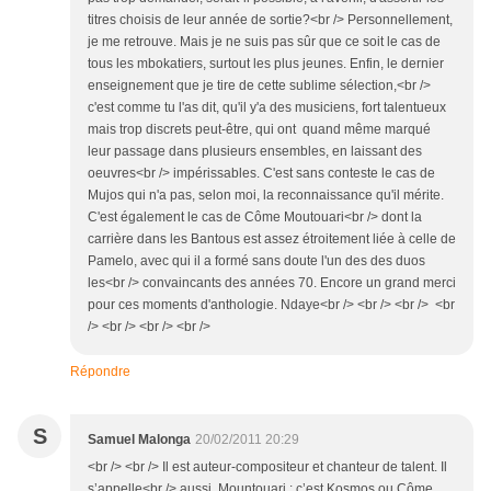
titres choisis de leur année de sortie?<br /> Personnellement,
je me retrouve. Mais je ne suis pas sûr que ce soit le cas de
tous les mbokatiers, surtout les plus jeunes. Enfin, le dernier
enseignement que je tire de cette sublime sélection,<br />
c'est comme tu l'as dit, qu'il y'a des musiciens, fort talentueux
mais trop discrets peut-être, qui ont quand même marqué
leur passage dans plusieurs ensembles, en laissant des
oeuvres<br /> impérissables. C'est sans conteste le cas de
Mujos qui n'a pas, selon moi, la reconnaissance qu'il mérite.
C'est également le cas de Côme Moutouari<br /> dont la
carrière dans les Bantous est assez étroitement liée à celle de
Pamelo, avec qui il a formé sans doute l'un des des duos
les<br /> convaincants des années 70. Encore un grand merci
pour ces moments d'anthologie. Ndaye<br /> <br /> <br /> <br
/> <br /> <br /> <br />
Répondre
S
Samuel Malonga
20/02/2011 20:29
<br /> <br /> Il est auteur-compositeur et chanteur de talent. Il
s’appelle<br /> aussi Mountouari : c’est Kosmos ou Côme,