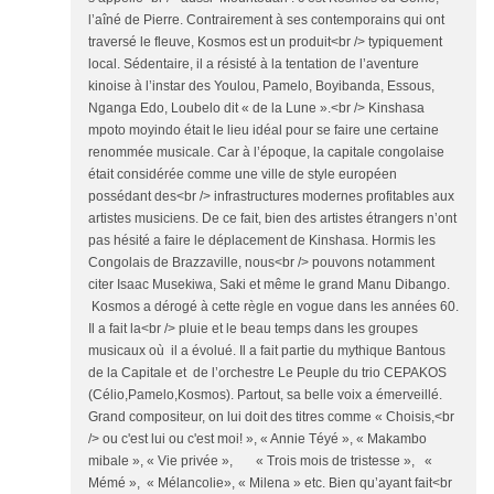
l’aîné de Pierre. Contrairement à ses contemporains qui ont
traversé le fleuve, Kosmos est un produit<br /> typiquement
local. Sédentaire, il a résisté à la tentation de l’aventure
kinoise à l’instar des Youlou, Pamelo, Boyibanda, Essous,
Nganga Edo, Loubelo dit « de la Lune ».<br /> Kinshasa
mpoto moyindo était le lieu idéal pour se faire une certaine
renommée musicale. Car à l’époque, la capitale congolaise
était considérée comme une ville de style européen
possédant des<br /> infrastructures modernes profitables aux
artistes musiciens. De ce fait, bien des artistes étrangers n’ont
pas hésité a faire le déplacement de Kinshasa. Hormis les
Congolais de Brazzaville, nous<br /> pouvons notamment
citer Isaac Musekiwa, Saki et même le grand Manu Dibango.
Kosmos a dérogé à cette règle en vogue dans les années 60.
Il a fait la<br /> pluie et le beau temps dans les groupes
musicaux où il a évolué. Il a fait partie du mythique Bantous
de la Capitale et de l’orchestre Le Peuple du trio CEPAKOS
(Célio,Pamelo,Kosmos). Partout, sa belle voix a émerveillé.
Grand compositeur, on lui doit des titres comme « Choisis,<br
/> ou c'est lui ou c'est moi! », « Annie Téyé », « Makambo
mibale », « Vie privée », « Trois mois de tristesse », «
Mémé », « Mélancolie», « Milena » etc. Bien qu’ayant fait<br