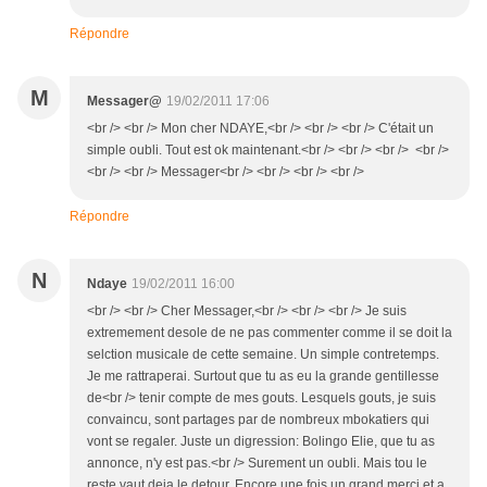
Répondre
M
Messager@
19/02/2011 17:06
<br /> <br /> Mon cher NDAYE,<br /> <br /> <br /> C'était un
simple oubli. Tout est ok maintenant.<br /> <br /> <br /> <br />
<br /> <br /> Messager<br /> <br /> <br /> <br />
Répondre
N
Ndaye
19/02/2011 16:00
<br /> <br /> Cher Messager,<br /> <br /> <br /> Je suis
extremement desole de ne pas commenter comme il se doit la
selction musicale de cette semaine. Un simple contretemps.
Je me rattraperai. Surtout que tu as eu la grande gentillesse
de<br /> tenir compte de mes gouts. Lesquels gouts, je suis
convaincu, sont partages par de nombreux mbokatiers qui
vont se regaler. Juste un digression: Bolingo Elie, que tu as
annonce, n'y est pas.<br /> Surement un oubli. Mais tou le
reste vaut deja le detour. Encore une fois un grand merci et a