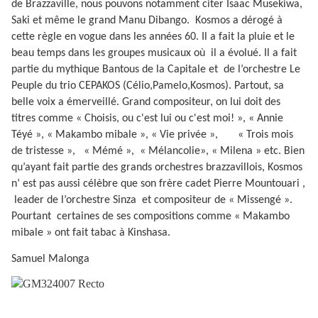
de Brazzaville, nous pouvons notamment citer Isaac Musekiwa,
Saki et même le grand Manu Dibango.
Kosmos a dérogé à
cette règle en vogue dans les années 60. Il a fait la pluie et le
beau temps dans les groupes musicaux où
il a évolué. Il a fait
partie du mythique Bantous de la Capitale et
de l’orchestre Le
Peuple du trio CEPAKOS (Célio,Pamelo,Kosmos). Partout, sa
belle voix a émerveillé. Grand compositeur, on lui doit des
titres comme « Choisis, ou c'est lui ou c'est moi! », « Annie
Téyé », « Makambo mibale », « Vie privée »,
« Trois mois
de tristesse »,
« Mémé »,
« Mélancolie», « Milena » etc. Bien
qu’ayant fait partie des grands orchestres brazzavillois, Kosmos
n’ est pas aussi célèbre que son frère cadet Pierre Mountouari ,
leader de l’orchestre Sinza
et compositeur de « Missengé ».
Pourtant
certaines de ses compositions comme « Makambo
mibale » ont fait tabac à Kinshasa.
Samuel Malonga