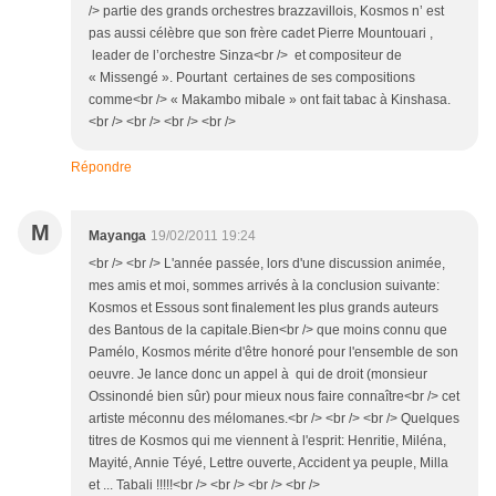
/> partie des grands orchestres brazzavillois, Kosmos n’ est
pas aussi célèbre que son frère cadet Pierre Mountouari ,
leader de l’orchestre Sinza<br /> et compositeur de
« Missengé ». Pourtant certaines de ses compositions
comme<br /> « Makambo mibale » ont fait tabac à Kinshasa.
<br /> <br /> <br /> <br />
Répondre
M
Mayanga
19/02/2011 19:24
<br /> <br /> L'année passée, lors d'une discussion animée,
mes amis et moi, sommes arrivés à la conclusion suivante:
Kosmos et Essous sont finalement les plus grands auteurs
des Bantous de la capitale.Bien<br /> que moins connu que
Pamélo, Kosmos mérite d'être honoré pour l'ensemble de son
oeuvre. Je lance donc un appel à qui de droit (monsieur
Ossinondé bien sûr) pour mieux nous faire connaître<br /> cet
artiste méconnu des mélomanes.<br /> <br /> <br /> Quelques
titres de Kosmos qui me viennent à l'esprit: Henritie, Miléna,
Mayité, Annie Téyé, Lettre ouverte, Accident ya peuple, Milla
et ... Tabali !!!!!<br /> <br /> <br /> <br />