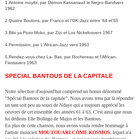
1.Antoine moyibi, par Démon Kassanaud le Negro-Bandvers
1962
2.Quatre Boutons, par Franco et l'OK-Jazz entre '64 et'65
3.Bibi ya Poso Moko, par Zizi et Los Nickelosvers 1967
4.Permission, par L'African-Jazz vers 1963
5.Rendez-vous chez La- Bas, par Rochereau et l'African-
Fiestavers 1963
SPECIAL BANTOUS DE LA CAPITALE
Notre sélection d'aujourd'hui comprend un bonus dénommé
"Spécial Bantous de la capitale". Nous avons tenu par là répondre
un tant soit peu au souci de Ndaye qui a toujours apprécié les
oeuvres de cet ensemble des années 61 à 63. C'est ainsi que nous
lui dédions Elie Bolingo de Mujos et les Bantous.
En plus de cette chanson, nous avons voulu rendre hommage à
l'artiste musicien
MOUTOUARI CÒME KOSMOS
, lequel n'a