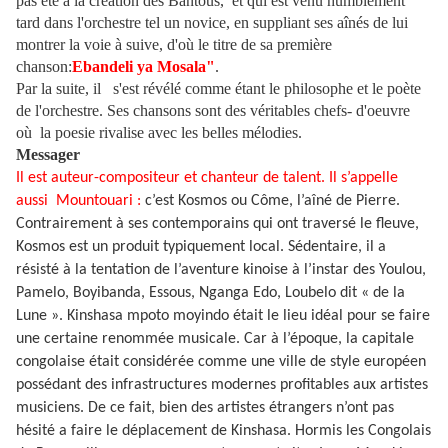
pas été à la création des Bantous, et qui est venu humblement
tard dans l'orchestre tel un novice, en suppliant ses aînés de lui
montrer la voie à suive, d'où le titre de sa première
chanson:
Ebandeli ya Mosala"
.
Par la suite, il
s'est révélé comme étant le philosophe et le poète
de l'orchestre. Ses chansons sont des véritables chefs- d'oeuvre
où la poesie rivalise avec les belles mélodies.
Messager
Il est auteur-compositeur et chanteur de talent. Il s’appelle
aussi Mountouari :
c’est Kosmos ou Côme, l’aîné de Pierre.
Contrairement à ses contemporains qui ont traversé le fleuve,
Kosmos est un produit typiquement local. Sédentaire, il a
résisté à la tentation de l’aventure kinoise à l’instar des Youlou,
Pamelo, Boyibanda,
Essous, Nganga Edo, Loubelo dit « de la
Lune ». Kinshasa mpoto moyindo était le lieu idéal pour se faire
une certaine renommée musicale. Car à l’époque, la capitale
congolaise était considérée comme une ville de style européen
possédant des infrastructures modernes profitables aux artistes
musiciens. De ce fait, bien des artistes étrangers n’ont pas
hésité a faire le déplacement de Kinshasa. Hormis les Congolais