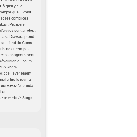
p Sassou et ils<br />
là qu’il y a la
 compte que… c’est
 et ses complices
attus : Prospère
’autres sont arrêtés :
imaka Diawara prend
s une foret de Goma
quis ne durera pas
r /> compagnons sont
Révolution au cours
r /> <br />
écit de l’événement
al à lire le journal
us qui voyez Ngbanda
i et
<br /> <br /> Serge –