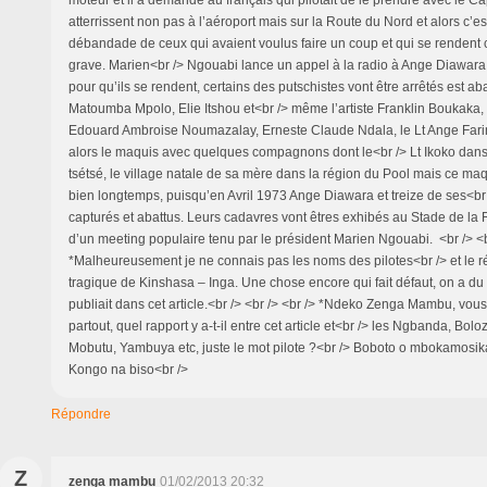
moteur et il a demandé au français qui pilotait de le prendre avec le Ca
atterrissent non pas à l’aéroport mais sur la Route du Nord et alors c’est 
débandade de ceux qui avaient voulus faire un coup et qui se rendent
grave. Marien<br /> Ngouabi lance un appel à la radio à Ange Diawara
pour qu’ils se rendent, certains des putschistes vont être arrêtés est ab
Matoumba Mpolo, Elie Itshou et<br /> même l’artiste Franklin Boukaka, d
Edouard Ambroise Noumazalay, Erneste Claude Ndala, le Lt Ange Far
alors le maquis avec quelques compagnons dont le<br /> Lt Ikoko dan
tsétsé, le village natale de sa mère dans la région du Pool mais ce ma
bien longtemps, puisqu’en Avril 1973 Ange Diawara et treize de ses<b
capturés et abattus. Leurs cadavres vont êtres exhibés au Stade de la 
d’un meeting populaire tenu par le président Marien Ngouabi. <br /> <b
*Malheureusement je ne connais pas les noms des pilotes<br /> et le r
tragique de Kinshasa – Inga. Une chose encore qui fait défaut, on a du m
publiait dans cet article.<br /> <br /> <br /> *Ndeko Zenga Mambu, vo
partout, quel rapport y a-t-il entre cet article et<br /> les Ngbanda, Boloz
Mobutu, Yambuya etc, juste le mot pilote ?<br /> Boboto o mbokamosika
Kongo na biso<br />
Répondre
Z
zenga mambu
01/02/2013 20:32