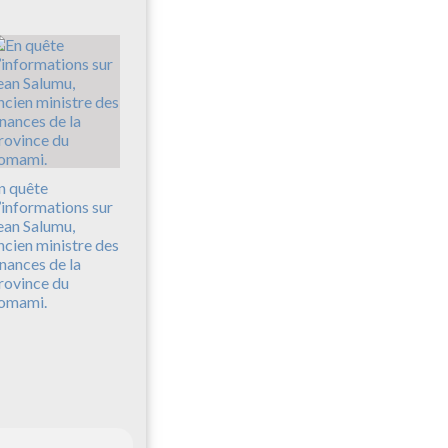
n quête
’informations sur
ean Salumu,
ncien ministre des
inances de la
rovince du
omami.