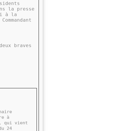
sidents
ns la presse
i à la
 Commandant
deux braves
naire
re à
, qui vient
du 24