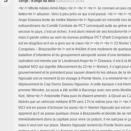
S
Serge - Kongo na biso
02/02/2013 15:43
<br /> Mbote ndeko Aimé Atipo,<br /> <br /> <br /> Je connais un peu ce
faites<br /> allusion. Voici à peu près ce qui s’est passé :<br /> <br />
Ange Diawara tente de mettre Marien<br /> Ngouabi en minorité lors de
extraordinaire du Comité Centrale de PCT convoquait suite au grève es
secoue le pays, c’est un échec. Il est alors relevé de ses fonctions<br
mais il garde celles au sein du bureau politique PCT (Parti Congolais du 
est en disgrâce et il en a gros sur le cœur.<br /> <br /> <br /> 22 février 
Congolais – Brazzaville<br /> est le théâtre d’une mutinerie de quelqu
bataillon d’infanterie et du groupement aéroporté suivie d’une tentative
opération est menée par le Lieutenant Ange<br /> Diawara, il est à la t
baptisé M22 qui signifie (Mouvement du 22<br /> février), il s’agit pour
gouvernement et le président pour sauver disent-ils les idéaux de la ré
Ngouabi est ce moment là en voyage à Pointe Noire, il a emmené<br /
déplacement le Cap Denis Sassou Nguesso. A cette époque c’est Henri 
premier Ministre, lui aussi a été arrêté à Bacongo avec ses amis Modile
Nzé, Mme<br /> Antoinette Paka puis ils étaient amenés à Djoué au 
libérés par un véhicule militaire BTR vers 17h le même jour.<br /> <br /
M22 est en passe d’échouer lui aussi,<br /> Marien Ngouabi qui est en
apprend qu’il se passe quelque chose à Brazzaville et décide de se re
immédiatement dans la capitale pour vivre ce putsch, il ne sait pas si ç
mais il veut voir sur place. Marien Ngouabi revient du Pointe Noire ave