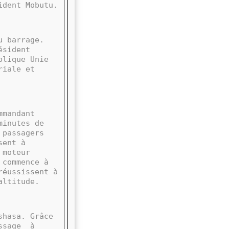
ident Mobutu.
u barrage.
ésident
blique Unie
riale et
mmandant
minutes de
 passagers
sent à
 moteur
 commence à
réussissent à
altitude.
shasa. Grâce
issage
à