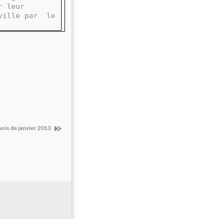
r leur
ville par
le
mois de janvier 2013