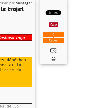
Publié par
Messager
le trajet
0
Kinshasa-Inga
Repost
es dépêches
nce et la
licité du
es de la