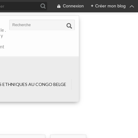
Connexion
+
Créer mon blog
e .
 y
ant
 ETHNIQUES AU CONGO BELGE