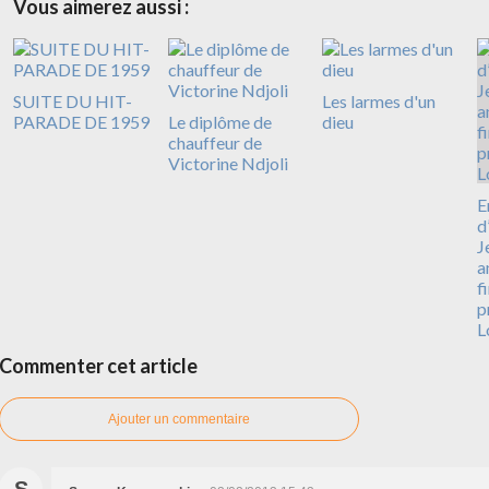
Vous aimerez aussi :
SUITE DU HIT-
Les larmes d'un
PARADE DE 1959
Le diplôme de
dieu
chauffeur de
Victorine Ndjoli
E
d
J
a
f
p
L
Commenter cet article
Ajouter un commentaire