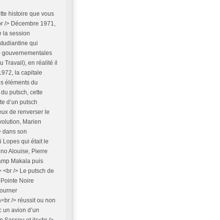
tte histoire que vous
 <br /> Décembre 1971,
 la session
tudiantine qui
 /> gouvernementales
Travail), en réalité il
1972, la capitale
es éléments du
 du putsch, cette
ête d’un putsch
 eux de renverser le
volution, Marien
> dans son
Lopes qui était le
no Alouise, Pierre
Camp Makala puis
> <br /> Le putsch de
 Pointe Noire
tourner
a<br /> réussit ou non
c un avion d’un