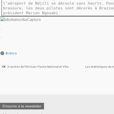
l’aéroport de Ndjili se déroule sans heurts. Pou
bravoure, les deux pilotes sont décorés à Brazza
président Marien Ngouabi.
.
.
#rétro
3 raretés de l’African-Fiesta National et Vita
Les statistiques du 
S'inscrire à la newsletter