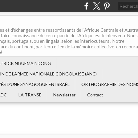
es et d'échanges entre ressortissants de l'Afrique Centrale et Austral
aire connaissance de cette partie de l'Afrique est le bienvenu. Nous
çais, portugais, ou en lingala, selon les interlocuteurs . Notre
are du continent, par l'entretien de la mémoire collective, en recour
té
ATRICK NGUEMA NDONG
EIN DE L‘ARMÉE NATIONALE CONGOLAISE (ANC)
VÉS D'UNE SYNAGOGUE EN ISRAËL
ORTHOGRAPHIE DES NOMS
RDC
LA TRANSE
Newsletter
Contact