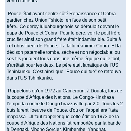
venu d'ailleurs.
Pouce était avant-centre côté Renaissance et Cobra
gardien chez Union Tshioto, en face de son petit
frère...Ce derby luluabourgeaois se déroulait devant le
papa de Pouce et Cobra. Pour le père, voir le petit frère
crucifier ainsi son grand frère était indamissible. Suite à
cet obus tueur de Pouce, il a fallu réanimer Cobra. Et la
décison paternelle tomba, sèche et non négociable: ou
ses fils jouaient tous dans une même équipe ou le foot,
s'arrêtait pour les deux. Le père était fanatique de l'US
Tshinkunku. C'est ainsi que "Pouce qui tue" se retrouva
dans l'US Tshinkunku.
Rappelons qu'en 1972 au Cameroun, à Douala, lors de
la coupe d'Afrique des Nations, Le Congo-Kinshasa
l'emporta contre le Congo brazzaville par 2-0. Tous les 2
buts furent l'oeuvre de Pouce, d'où on l'appellera "tata
mapassa"...Il faut rappeler que cette édition 1972 de la
coupe d'Afrique des Nations fut remportée par la bande
à Dengaki, Mbono Sorcier, Kimbembe, Yanghat,