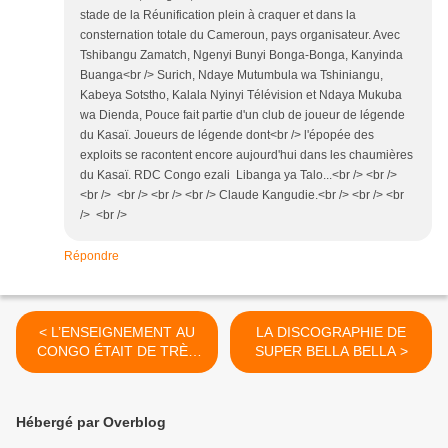
stade de la Réunification plein à craquer et dans la
consternation totale du Cameroun, pays organisateur. Avec
Tshibangu Zamatch, Ngenyi Bunyi Bonga-Bonga, Kanyinda
Buanga<br /> Surich, Ndaye Mutumbula wa Tshiniangu,
Kabeya Sotstho, Kalala Nyinyi Télévision et Ndaya Mukuba
wa Dienda, Pouce fait partie d'un club de joueur de légende
du Kasaï. Joueurs de légende dont<br /> l'épopée des
exploits se racontent encore aujourd'hui dans les chaumières
du Kasaï. RDC Congo ezali Libanga ya Talo...<br /> <br />
<br /> <br /> <br /> <br /> Claude Kangudie.<br /> <br /> <br
/> <br />
Répondre
< L’ENSEIGNEMENT AU
LA DISCOGRAPHIE DE
CONGO ÉTAIT DE TRÈS
SUPER BELLA BELLA >
GRANDE QUALITÉ
Hébergé par Overblog