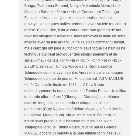
Bonga, Tshilumba Serpent, Ndaye Mutumbula Volvo,<br />
Mutombo Sabu.<br /> <br /> <br /> Concernant Tshibangu
Zamatch, c'est le seul joueur, a ma connaissance, qui
renvoyait de longues balles aeriennes avec sa tete (ou crane)
arriere. C'est-a-dire, il<br /> courait vers son gardien de but
avec les attaquants adverses, mais renvoyait la balle en sens
inverse avec sa tete arriere. Je ne sais pas comment il faisait,
mais ceux qui ont joue au foot<br /> savent que c'est un geste
technique qui peut provoquer des etourdissements et de
serieux maux de tete.<br /> <br /> <br /> <br /> <br /> <br />
En 1971, on revoit Tumba Pouce dans Rennaissance
Tshipepele comme avant-centre. Apres une belle campagne,
Tshipepele echoue de peu en Finale devant l'AS VITA CLUB.
<br /> Dans cette finale de 1971, le V CLUB joue
methodiquement la neutralisation de Tumba Pouce. Un milieu
de terrain ultra-defensif (Kibonge et Diantela), qui relance
avec de longues balles une<br /> attaque mobile et
percutante (Gary Ngassebe, Adelard Mayanga, Jean Kembo,
Luc Mawa, Mungamuni). <br /> <br /> <br /> Pourtant, ce
match avait presque failli basculer pour les locaux de
Tshipepele lorsque Tumba Pouce, fauche par le General
MANGE, obtient un penalty a la 5me minute<br /> des jeux.