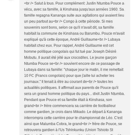
<br /> Salut à tous. Pour complément: Justin Ntumba Pouce a
vécu, avec sa famille, à Kinshasa jusqu'aux années 1960. Sa
famille regagna Kananga suite aux agitations qui avaient lieu
un peu partout au<br /> Congo à cette période. Si mes
souvenirs sont bons, selon ce qu'il n'avait dit, sa famille
habitait la commune de Kinshasa ou Barumbu. Pouce m'avait
expliqué qu'à cette époque, André Guillaume<br /> Lubaya
habitait chez eux. Pour rappel, André Guillaume est cet
homme politique congolais qui fut tué par Joseph Désiré
Mobutu. Il aurait été jété aux crocodiles. Le jeune garçon
Ntumba Pouce se<br /> souvient encore de ce passage de
Lubaya dans sa famille: "chaque jour le matin, il me remettait
10 FC (Francs congolais) pour que j'aille lui acheter les
journaux." Il tenait à étre au courant de<br /> toutes les
actualités politiques. Il affirmait aux parents de Pouce qu'il
sera un grand homme politique du pays... dixit Justin Ntumba.
Pendant que Pouce et sa famille était à Kinshasa, son
grand<br /> frère commencera sa carrière de footballeur
comme gardien, je crois dans Mikado. Le départ à Kananga
interrompra cette carrière pour le championnat de Léo. C'est
ainsi que Malumba Cobra, le grand<br /> frère de Pouce, se
retrouvera gardien à l'Us Tshinkunku (Union Tshioto St