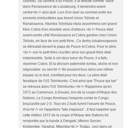
Gilloise). Sa carrière à lui Pouce, il la débute comme "back"
dans Renaissance de Luluabourg. Il deviendra avant-
centre<br /> plus tard. Lors d'un duel au sommet entre les
ennemis irréductibles que furent Union Tshioto et
Ranaissance, Ntumba Tshintula-ntula assommera son grand
frère Cobra d'un missible venu d'ailleurs.<br /> Pouce était
avant-centre côté Renaissance et Cobra gardien chez Union
Tshioto, en face de son petit frère...Ce derby luluabourgeaois
se déroulait devant le papa de Pouce et Cobra. Pour le père,
<br /> voir le petit frère crucifier ainsi son grand frère était
indamissible. Suite à cet obus tueur de Pouce, il a fallu
réanimer Cobra. Et la décison paternelle tomba, sèche et non
négociable: ou ses<br /> fils jouaient tous dans une même
équipe ou le foot, s'arrêtait pour les deux. Le père était
fanatique de l'US Tshinkunku. C'est ainsi que "Pouce qui tue"
se retrouva dans l'US Tshinkunku.<br /> Rappelons qu'en
1972 au Cameroun, à Douala, lors de la coupe d'Afrique des
Nations, Le Congo-Kinshasa l'emporta contre le Congo
brazzaville par 2-0. Tous les 2 buts furent l'oeuvre de Pouce,
d'où<br /> on l'appellera "tata mapassa"...Il faut rappeler que
cette édition 1972 de la coupe d'Afrique des Nations fut
remportée par la bande à Dengaki, Mbono Sorcier,
Kimbembe, Yanghat, Mbemba<br /> Tostao...ceci dans un