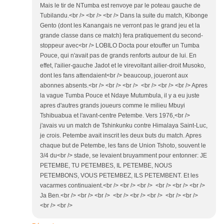
Mais le tir de NTumba est renvoye par le poteau gauche de
Tubilandu.<br /> <br /> <br /> Dans la suite du match, Kibonge
Gento (dont les Kanangais ne verront pas le grand jeu et la
grande classe dans ce match) fera pratiquement du second-
stoppeur avec<br /> LOBILO Docta pour etouffer un Tumba
Pouce, qui n'avait pas de grands renforts autour de lui. En
effet, l'ailier-gauche Jadot et le virevoltant ailier-droit Musoko,
dont les fans attendaient<br /> beaucoup, joueront aux
abonnes absents.<br /> <br /> <br /> <br /> <br /> <br /> Apres
la vague Tumba Pouce et Ndaye Mutumbula, il y a eu juste
apres d'autres grands joueurs comme le milieu Mbuyi
Tshibuabua et l'avant-centre Petembe. Vers 1976,<br />
j'avais vu un match de Tshinkunku contre Himalaya Saint-Luc,
je crois. Petembe avait inscrit les deux buts du match. Apres
chaque but de Petembe, les fans de Union Tshoto, souvent le
3/4 du<br /> stade, se levaient bruyamment pour entonner: JE
PETEMBE, TU PETEMBES, IL PETEMBE, NOUS
PETEMBONS, VOUS PETEMBEZ, ILS PETEMBENT. Et les
vacarmes continuaient.<br /> <br /> <br /> <br /> <br /> <br />
Ja Ben.<br /> <br /> <br /> <br /> <br /> <br /> <br /> <br />
<br /> <br />