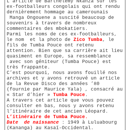
L’article de Barthélemy Nkanza sur les
ex-footballeurs congolais qui ont rendu
dernièrement hommage au camerounais
Manga Ongouene a suscité beaucoup de
souvenirs à travers de nombreux
commentaires des mbokatiers.
Parmi les noms de ces ex-footballeurs,
le nom
et la photo de
Zico Tumba
, le
fils de Tumba Pouce ont retenu
attention. Bien que sa carrière ait lieu
quasiment en Europe, sa ressemblance
avec son géniteur (Tumba Pouce) est
très frappante.
C’est pourquoi, nous avons fouillé nos
archives et y avons retrouvé un article
de la Revue Disco des années ’80
(fournie par Maurice Yala) , consacré au
« Star d’hier »
Tumba Pouce
.
A travers cet article que vous pouvez
consulter en bas, nous y avons retenu
l’itinéraire de cet ancien Léopard.
L’itinéraire de Tumba Pouce.
Date
de naissance
: 1949 à Luluabourg
(Kananga) au Kasaï-Occidental.