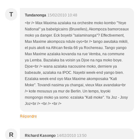
T
Tundanonga
15/02/2010 10:48
<br /> Max Maxima azalaka na orchestre moko kombo "Yeye
National" ya babelgicains (Bruxelles), Akompoza bamorceaux
moko ya danger. Eck boyebi "salaminanga"? Effectivement,
Max Maxime akompoza ndule oyo<br /> tango awutaka mikili,
et puis akoti na African fiesta 66 ya Rochereau. Tango yango
Max Maxime azalaka kovanda na rue Vemba, na commune
ya Lemba. Bazalaka ba voisin ya Djoe na nga moko boye.
Djoe<br /> wana azalaka nacousine moko, derniere ya
babeaute, azalaka na IPOC. Nayebi week-end yango bien.
Ezalaka week-end oyo Max Maxime akomposaka "Kati
Moke". Tovandi nasima ya changai, vieux Max avandaka<br
/> kote mosusus ya mur de Berlin. Un temps, toyoki
mongongo moko ya somo: ezalaka "Kati moke". Ya Joz - Josy
Joz<br /> <br /> <br />
Répondre
R
Richard Kasongo
14/02/2010 13:50