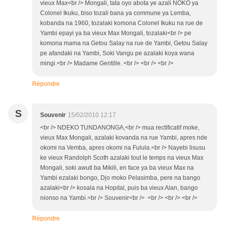
vieux Max<br /> Mongali, tata oyo abota ye azali NOKO ya
Colonel Ikuku, biso tozali bana ya commune ya Lemba,
kobanda na 1960, tozalaki komona Colonel Ikuku na rue de
Yambi epayi ya ba vieux Max Mongali, tozalaki<br /> pe
komona mama na Getou Salay na rue de Yambi, Getou Salay
pe afandaki na Yambi, Soki Vangu pe azalaki koya wana
mingi.<br /> Madame Gentille. <br /> <br /> <br />
Répondre
S
Souvenir
15/02/2010 12:17
<br /> NDEKO TUNDANONGA,<br /> mua rectificatif moke,
vieux Max Mongali, azalaki kovanda na rue Yambi, apres nde
okomi na Vemba, apres okomi na Fulula.<br /> Nayebi lisusu
ke vieux Randolph Scoth azalaki tout le temps na vieux Max
Mongali, soki awuti ba Mikili, en face ya ba vieux Max na
Yambi ezalaki bongo, Djo moko Pelasimba, pere na bango
azalaki<br /> kosala na Hopital, puis ba vieux Alan, bango
nionso na Yambi.<br /> Souvenir<br /> <br /> <br /> <br />
Répondre