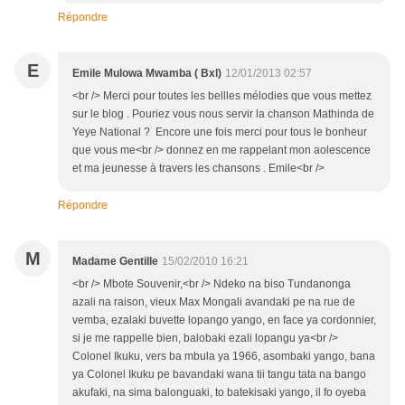
Répondre
E
Emile Mulowa Mwamba ( Bxl)
12/01/2013 02:57
<br /> Merci pour toutes les bellles mélodies que vous mettez
sur le blog . Pouriez vous nous servir la chanson Mathinda de
Yeye National ? Encore une fois merci pour tous le bonheur
que vous me<br /> donnez en me rappelant mon aolescence
et ma jeunesse à travers les chansons . Emile<br />
Répondre
M
Madame Gentille
15/02/2010 16:21
<br /> Mbote Souvenir,<br /> Ndeko na biso Tundanonga
azali na raison, vieux Max Mongali avandaki pe na rue de
vemba, ezalaki buvette lopango yango, en face ya cordonnier,
si je me rappelle bien, balobaki ezali lopangu ya<br />
Colonel Ikuku, vers ba mbula ya 1966, asombaki yango, bana
ya Colonel Ikuku pe bavandaki wana tii tangu tata na bango
akufaki, na sima balonguaki, to batekisaki yango, il fo oyeba