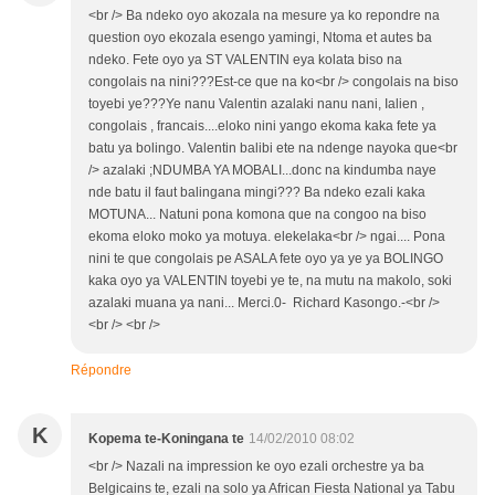
<br /> Ba ndeko oyo akozala na mesure ya ko repondre na
question oyo ekozala esengo yamingi, Ntoma et autes ba
ndeko. Fete oyo ya ST VALENTIN eya kolata biso na
congolais na nini???Est-ce que na ko<br /> congolais na biso
toyebi ye???Ye nanu Valentin azalaki nanu nani, Ialien ,
congolais , francais....eloko nini yango ekoma kaka fete ya
batu ya bolingo. Valentin balibi ete na ndenge nayoka que<br
/> azalaki ;NDUMBA YA MOBALI...donc na kindumba naye
nde batu il faut balingana mingi??? Ba ndeko ezali kaka
MOTUNA... Natuni pona komona que na congoo na biso
ekoma eloko moko ya motuya. elekelaka<br /> ngai.... Pona
nini te que congolais pe ASALA fete oyo ya ye ya BOLINGO
kaka oyo ya VALENTIN toyebi ye te, na mutu na makolo, soki
azalaki muana ya nani... Merci.0- Richard Kasongo.-<br />
<br /> <br />
Répondre
K
Kopema te-Koningana te
14/02/2010 08:02
<br /> Nazali na impression ke oyo ezali orchestre ya ba
Belgicains te, ezali na solo ya African Fiesta National ya Tabu