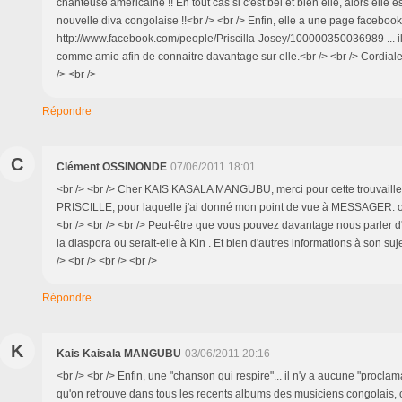
chanteuse americaine !! En tout cas si c'est bel et bien elle, alors elle e
nouvelle diva congolaise !!<br /> <br /> Enfin, elle a une page facebook
http://www.facebook.com/people/Priscilla-Josey/100000350036989 ... il
comme amie afin de connaitre davantage sur elle.<br /> <br /> Cordiale
/> <br />
Répondre
C
Clément OSSINONDE
07/06/2011 18:01
<br /> <br /> Cher KAIS KASALA MANGUBU, merci pour cette trouvaille
PRISCILLE, pour laquelle j'ai donné mon point de vue à MESSAGER. ou
<br /> <br /> <br /> Peut-être que vous pouvez davantage nous parler d'el
la diaspora ou serait-elle à Kin . Et bien d'autres informations à son su
/> <br /> <br /> <br />
Répondre
K
Kais Kaisala MANGUBU
03/06/2011 20:16
<br /> <br /> Enfin, une "chanson qui respire"... il n'y a aucune "procl
qu'on retrouve dans tous les recents albums des musiciens congolais, c