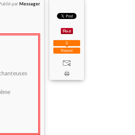
Publié par
Messager
0
Repost
s chanteuses
-même