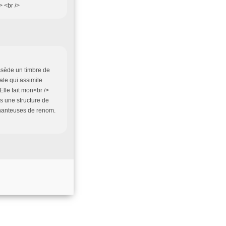
> <br />
ossède un timbre de
ale qui assimile
lle fait mon<br />
ns une structure de
chanteuses de renom.