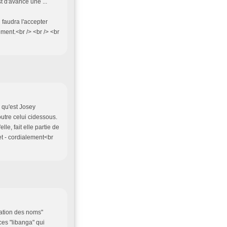
st d'avance une ...
 faudra l'accepter
ment.<br /> <br /> <br
 qu'est Josey
tre celui cidessous.
le, fait elle partie de
jet - cordialement<br
amation des noms"
es "libanga" qui