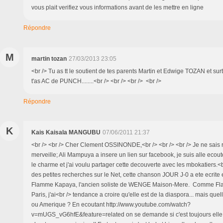
vous plait verifiez vous informations avant de les mettre en ligne
Répondre
M
martin tozan
27/03/2013 23:05
<br /> Tu as tt le soutient de tes parents Martin et Edwige TOZAN et s
t'as AC de PUNCH........<br /> <br /> <br /> <br />
Répondre
K
Kais Kaisala MANGUBU
07/06/2011 21:37
<br /> <br /> Cher Clement OSSINONDE,<br /> <br /> <br /> Je ne sais r
merveille; Ali Mampuya a insere un lien sur facebook, je suis alle ecout
le charme et j'ai voulu partager cette decouverte avec les mbokatiers.<b
des petites recherches sur le Net, cette chanson JOUR J-0 a ete ecrite
Flamme Kapaya, l'ancien soliste de WENGE Maison-Mere. Comme Fl
Paris, j'ai<br /> tendance a croire qu'elle est de la diaspora... mais qu
ou Amerique ? En ecoutant http://www.youtube.com/watch?
v=mUGS_vG6hfE&feature=related on se demande si c'est toujours elle