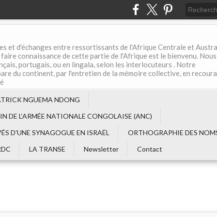
es et d'échanges entre ressortissants de l'Afrique Centrale et Austral
aire connaissance de cette partie de l'Afrique est le bienvenu. Nous
çais, portugais, ou en lingala, selon les interlocuteurs . Notre
are du continent, par l'entretien de la mémoire collective, en recour
té
ATRICK NGUEMA NDONG
EIN DE L‘ARMÉE NATIONALE CONGOLAISE (ANC)
VÉS D'UNE SYNAGOGUE EN ISRAËL
ORTHOGRAPHIE DES NOMS
RDC
LA TRANSE
Newsletter
Contact