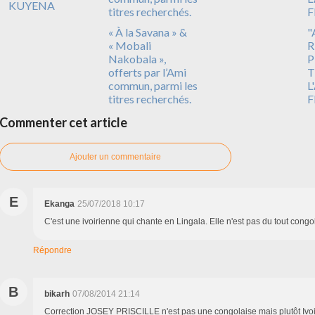
KUYENA
« À la Savana » &
"
« Mobali
R
Nakobala »,
P
offerts par l’Ami
T
commun, parmi les
L
titres recherchés.
F
Commenter cet article
Ajouter un commentaire
E
Ekanga
25/07/2018 10:17
C'est une ivoirienne qui chante en Lingala. Elle n'est pas du tout congo
Répondre
B
bikarh
07/08/2014 21:14
Correction JOSEY PRISCILLE n'est pas une congolaise mais plutôt Ivoiri