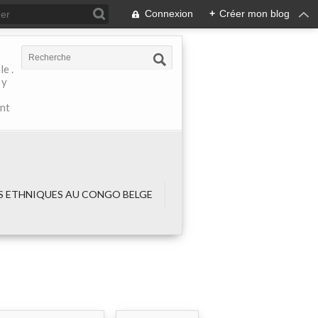
Connexion
+
Créer mon blog
e .
 y
ant
 ETHNIQUES AU CONGO BELGE