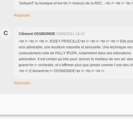
"polluent" la musique et les<br /> moeurs de la RDC...<br /> <br /> <br /
Répondre
C
Clément OSSINONDE
03/06/2011 18:10
<br /> <br /> <br /> JOSEY PRISCILLE<br /> <br /> <br /> <br /> Elle p
voix admirable, une tessiture naturelle et sensuelle. Une technique voc
curieusement celle de FALLY IPUPA, notamment dans ses intonations. E
admiration. Il est certain qu’elle peut donner le meilleur de son art da
grand<br /> orchestre, et s’affirmer plus que jamais comme l’une des 
<br /> (Clément<br /> OSSINONDE<br /> <br /> <br />
Répondre