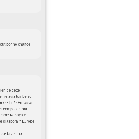
urtout bonne chance
ien de cette
er, je suis tombe sur
r /> <br /> En faisant
 et composee par
amme Kapaya vit a
elle diaspora ? Europe
 ou<br /> une