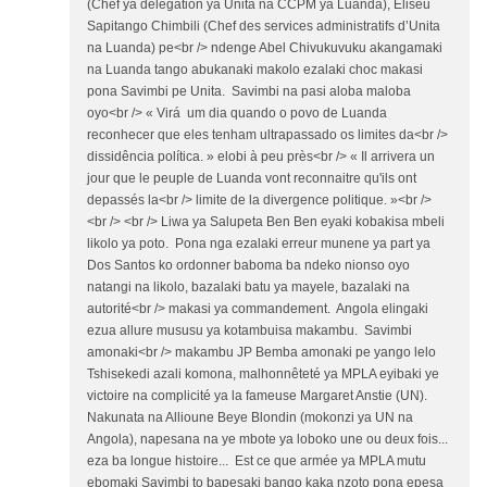
(Chef ya délégation ya Unita na CCPM ya Luanda), Eliseu
Sapitango Chimbili (Chef des services administratifs d’Unita
na Luanda) pe<br /> ndenge Abel Chivukuvuku akangamaki
na Luanda tango abukanaki makolo ezalaki choc makasi
pona Savimbi pe Unita. Savimbi na pasi aloba maloba
oyo<br /> « Virá um dia quando o povo de Luanda
reconhecer que eles tenham ultrapassado os limites da<br />
dissidência política. » elobi à peu près<br /> « Il arrivera un
jour que le peuple de Luanda vont reconnaitre qu'ils ont
depassés la<br /> limite de la divergence politique. »<br />
<br /> <br /> Liwa ya Salupeta Ben Ben eyaki kobakisa mbeli
likolo ya poto. Pona nga ezalaki erreur munene ya part ya
Dos Santos ko ordonner baboma ba ndeko nionso oyo
natangi na likolo, bazalaki batu ya mayele, bazalaki na
autorité<br /> makasi ya commandement. Angola elingaki
ezua allure mususu ya kotambuisa makambu. Savimbi
amonaki<br /> makambu JP Bemba amonaki pe yango lelo
Tshisekedi azali komona, malhonnêteté ya MPLA eyibaki ye
victoire na complicité ya la fameuse Margaret Anstie (UN).
Nakunata na Allioune Beye Blondin (mokonzi ya UN na
Angola), napesana na ye mbote ya loboko une ou deux fois...
eza ba longue histoire... Est ce que armée ya MPLA mutu
ebomaki Savimbi to bapesaki bango kaka nzoto pona epesa