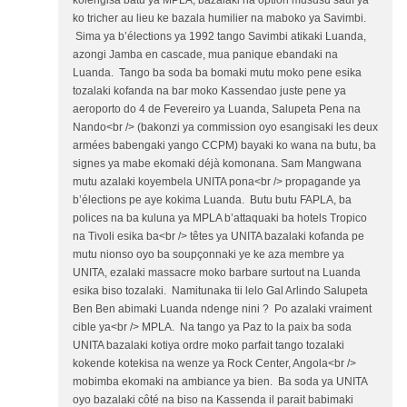
ko tricher au lieu ke bazala humilier na maboko ya Savimbi.
Sima ya b’élections ya 1992 tango Savimbi atikaki Luanda,
azongi Jamba en cascade, mua panique ebandaki na
Luanda. Tango ba soda ba bomaki mutu moko pene esika
tozalaki kofanda na bar moko Kassendao juste pene ya
aeroporto do 4 de Fevereiro ya Luanda, Salupeta Pena na
Nando<br /> (bakonzi ya commission oyo esangisaki les deux
armées babengaki yango CCPM) bayaki ko wana na butu, ba
signes ya mabe ekomaki déjà komonana. Sam Mangwana
mutu azalaki koyembela UNITA pona<br /> propagande ya
b’élections pe aye kokima Luanda. Butu butu FAPLA, ba
polices na ba kuluna ya MPLA b’attaquaki ba hotels Tropico
na Tivoli esika ba<br /> têtes ya UNITA bazalaki kofanda pe
mutu nionso oyo ba soupçonnaki ye ke aza membre ya
UNITA, ezalaki massacre moko barbare surtout na Luanda
esika biso tozalaki. Namitunaka tii lelo Gal Arlindo Salupeta
Ben Ben abimaki Luanda ndenge nini ? Po azalaki vraiment
cible ya<br /> MPLA. Na tango ya Paz to la paix ba soda
UNITA bazalaki kotiya ordre moko parfait tango tozalaki
kokende kotekisa na wenze ya Rock Center, Angola<br />
mobimba ekomaki na ambiance ya bien. Ba soda ya UNITA
oyo bazalaki côté na biso na Kassenda il parait babimaki