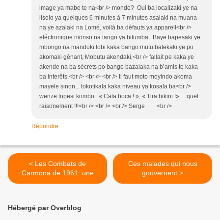
image ya mabe te na<br /> monde? Oui ba localizaki ye na
lisolo ya quelques 6 minutes à 7 minutes asalaki na muana
na ye azalaki na Lomé, voilà ba défauts ya appareil<br />
eléctronique nionso na tango ya bitumba. Baye bapesaki ye
mbongo na manduki lobi kaka bango mutu batekaki ye po
akomaki génant, Mobutu akendaki,<br /> fallait pe kaka ye
akende na ba sécrets po bango bazalaka na b’amis te kaka
ba interêts.<br /> <br /> <br /> Il faut moto moyindo akoma
mayele sinon... tokotikala kaka niveau ya kosala ba<br />
wenze topesi kombo : « Cala boca ! », « Tira bikini !» ... quel
raisonement !!!<br /> <br /> <br /> Serge <br />
Répondre
< Les Combats de
Ces malades qui nous
Carmona de 1961: une
gouvernent >
page de la lutte Angolaise
Hébergé par Overblog