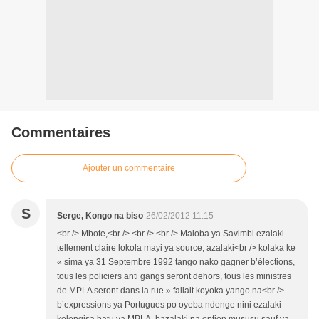
Commentaires
Ajouter un commentaire
S
Serge, Kongo na biso
26/02/2012 11:15
<br /> Mbote,<br /> <br /> <br /> Maloba ya Savimbi ezalaki
tellement claire lokola mayi ya source, azalaki<br /> kolaka ke
« sima ya 31 Septembre 1992 tango nako gagner b’élections,
tous les policiers anti gangs seront dehors, tous les ministres
de MPLA seront dans la rue » fallait koyoka yango na<br />
b’expressions ya Portugues po oyeba ndenge nini ezalaki
kolengisa batu ya MPLA, bazalaki na option mususu sauf ya