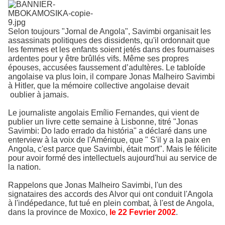
Selon toujours "Jornal de Angola", Savimbi organisait les
assassinats politiques des dissidents, qu'il ordonnait que
les femmes et les enfants soient jetés dans des fournaises
ardentes pour y être brûllés vifs. Même ses propres
épouses, accusées faussement d’adultères. Le tabloíde
angolaise va plus loin, il compare Jonas Malheiro Savimbi
à Hitler, que la mémoire collective angolaise devait
oublier à jamais.
Le journaliste angolais Emílio Fernandes, qui vient de
publier un livre cette semaine à Lisbonne, titré "Jonas
Savimbi: Do lado errado da história" a déclaré dans une
enterview à la voix de l'Amérique, que " S'il y a la paix en
Angola, c'est parce que Savimbi, était mort". Mais le félicite
pour avoir formé des intellectuels aujourd'hui au service de
la nation.
Rappelons que Jonas Malheiro Savimbi, l'un des
signataires des accords des Alvor qui ont conduit l'Angola
à l'indépedance, fut tué en plein combat, à l'est de Angola,
dans la province de Moxico,
le 22 Fevrier 2002
.