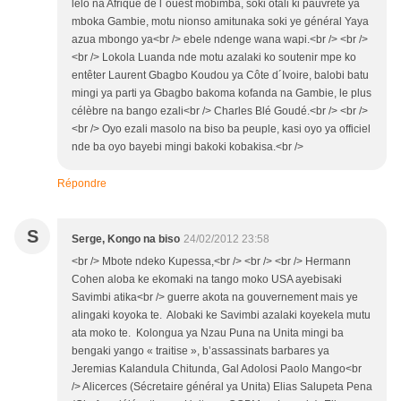
lelo na Afrique de l´ouest mobimba, soki otali ki pauvreté ya
mboka Gambie, motu nionso amitunaka soki ye général Yaya
azua mbongo ya<br /> ebele ndenge wana wapi.<br /> <br />
<br /> Lokola Luanda nde motu azalaki ko soutenir mpe ko
entêter Laurent Gbagbo Koudou ya Côte d´Ivoire, balobi batu
mingi ya parti ya Gbagbo bakoma kofanda na Gambie, le plus
célèbre na bango ezali<br /> Charles Blé Goudé.<br /> <br />
<br /> Oyo ezali masolo na biso ba peuple, kasi oyo ya officiel
nde ba oyo bayebi mingi bakoki kobakisa.<br />
Répondre
S
Serge, Kongo na biso
24/02/2012 23:58
<br /> Mbote ndeko Kupessa,<br /> <br /> <br /> Hermann
Cohen aloba ke ekomaki na tango moko USA ayebisaki
Savimbi atika<br /> guerre akota na gouvernement mais ye
alingaki koyoka te. Alobaki ke Savimbi azalaki koyekela mutu
ata moko te. Kolongua ya Nzau Puna na Unita mingi ba
bengaki yango « traitise », b’assassinats barbares ya
Jeremias Kalandula Chitunda, Gal Adolosi Paolo Mango<br
/> Alicerces (Sécretaire général ya Unita) Elias Salupeta Pena