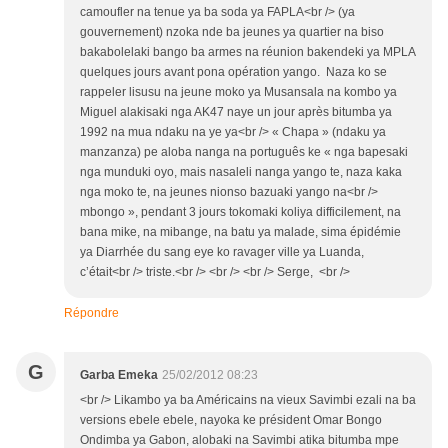
camoufler na tenue ya ba soda ya FAPLA<br /> (ya
gouvernement) nzoka nde ba jeunes ya quartier na biso
bakabolelaki bango ba armes na réunion bakendeki ya MPLA
quelques jours avant pona opération yango. Naza ko se
rappeler lisusu na jeune moko ya Musansala na kombo ya
Miguel alakisaki nga AK47 naye un jour après bitumba ya
1992 na mua ndaku na ye ya<br /> « Chapa » (ndaku ya
manzanza) pe aloba nanga na português ke « nga bapesaki
nga munduki oyo, mais nasaleli nanga yango te, naza kaka
nga moko te, na jeunes nionso bazuaki yango na<br />
mbongo », pendant 3 jours tokomaki koliya difficilement, na
bana mike, na mibange, na batu ya malade, sima épidémie
ya Diarrhée du sang eye ko ravager ville ya Luanda,
c’était<br /> triste.<br /> <br /> <br /> Serge, <br />
Répondre
G
Garba Emeka
25/02/2012 08:23
<br /> Likambo ya ba Américains na vieux Savimbi ezali na ba
versions ebele ebele, nayoka ke président Omar Bongo
Ondimba ya Gabon, alobaki na Savimbi atika bitumba mpe