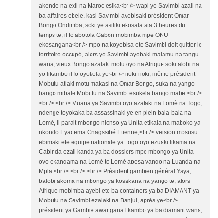
akende na exil na Maroc esika<br /> wapi ye Savimbi azali na
ba affaires ebele, kasi Savimbi ayebisaki président Omar
Bongo Ondimba, soki ye asiliki ekosala ata 3 heures du
temps te, il fo abotola Gabon mobimba mpe ONU
ekosangana<br /> mpo na koyebisa ete Savimbi doit quitter le
territoire occupé, alors ye Savimbi ayebaki malamu na tangu
wana, vieux Bongo azalaki motu oyo na Afrique soki alobi na
yo likambo il fo oyokela ye<br /> noki-noki, même président
Mobutu atiaki motu makasi na Omar Bongo, suka na yango
bango mibale Mobutu na Savimbi esukela bango mabe.<br />
<br /> <br /> Muana ya Savimbi oyo azalaki na Lomè na Togo,
ndenge toyokaka ba assassinaki ye en plein bala-bala na
Lomé, il parait mbongo nionso ya Unita etikala na maboko ya
nkondo Eyadema Gnagssibé Etienne,<br /> version mosusu
ebimaki ete équipe nationale ya Togo oyo ezuaki likama na
Cabinda ezali kanda ya ba dossiers mpe mbongo ya Unita
oyo ekangama na Lomé to Lomé apesa yango na Luanda na
Mpla.<br /> <br /> <br /> Président gambien général Yaya,
balobi akoma na mbongo ya kosakana na yango te, alors
Afrique mobimba ayebi ete ba containers ya ba DIAMANT ya
Mobutu na Savimbi ezalaki na Banjul, après ye<br />
président ya Gambie awangana likambo ya ba diamant wana,