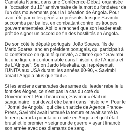
Camalata Numa, dans une Conférence-Débat organisée
à l’occasion du 10° anniversaire de la mort du fondateur de
l'un des mouvements pour la libération de Angola. Pour
avoir été parmi les généraux présents, lorsque Savimbi
succomba par balles, en combattant contre les troupes
gouvernementales, Abilio a rencheri que son leader était
prêt de signer un accord de fin des hostilités en Angola.
De son côté le député portugais, João Soares, fils de
Mário Soares, ancien président portugais, qui participait à
la conférence en qualité qu'invité, a affirmé que " Savimbi
fut une figure incontournable dans l'histoire de l'Angola et
de L'Afrique". Selon Jardo Muekalia, qui représentait
l'UNITA aux USA durant les années 80-90, « Savimbi
amait l'Angola plus que tout ».
Si les anciens camarades des armes du leader rebelle lui
font des éloges, ce n'est pas la cas du coté du
Governement. Pour beaucoup, Savimbi « était un
sanguinaire , qui devait être banni dans l'histoire ». Pour le
" Jornal de Angola", qui cite un article de Agence France-
Press, Savimbi avait instauré la torture et avait semé la
terreur parmi la population civile en Angola et qu'il était
brutal et le premier « seigneur de guerre » ayant financé
son armée avec des diamants de sang.