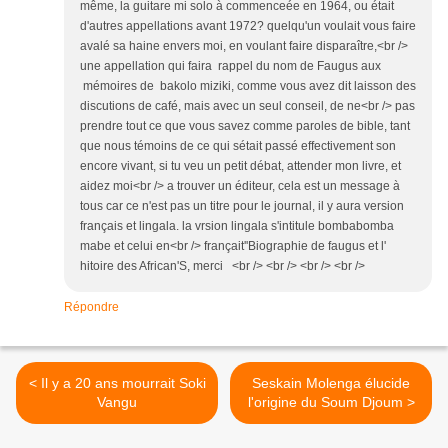
même, la guitare mi solo à commenceée en 1964, ou était
d'autres appellations avant 1972? quelqu'un voulait vous faire
avalé sa haine envers moi, en voulant faire disparaître,<br />
une appellation qui faira rappel du nom de Faugus aux
mémoires de bakolo miziki, comme vous avez dit laisson des
discutions de café, mais avec un seul conseil, de ne<br /> pas
prendre tout ce que vous savez comme paroles de bible, tant
que nous témoins de ce qui sétait passé effectivement son
encore vivant, si tu veu un petit débat, attender mon livre, et
aidez moi<br /> a trouver un éditeur, cela est un message à
tous car ce n'est pas un titre pour le journal, il y aura version
français et lingala. la vrsion lingala s'intitule bombabomba
mabe et celui en<br /> françait''Biographie de faugus et l'
hitoire des African'S, merci <br /> <br /> <br /> <br />
Répondre
< Il y a 20 ans mourrait Soki
Seskain Molenga élucide
Vangu
l'origine du Soum Djoum >