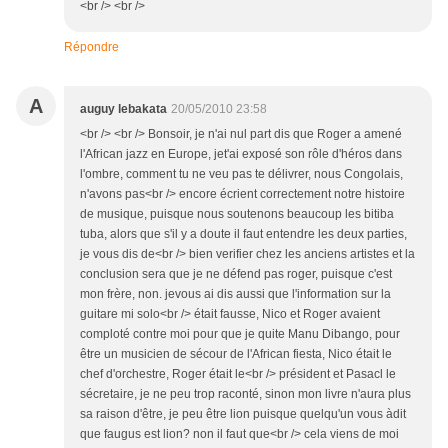
<br /> <br />
Répondre
A
auguy lebakata
20/05/2010 23:58
<br /> <br /> Bonsoir, je n'ai nul part dis que Roger a amené
l'African jazz en Europe, jet'ai exposé son rôle d'héros dans
l'ombre, comment tu ne veu pas te délivrer, nous Congolais,
n'avons pas<br /> encore écrient correctement notre histoire
de musique, puisque nous soutenons beaucoup les bitiba
tuba, alors que s'il y a doute il faut entendre les deux parties,
je vous dis de<br /> bien verifier chez les anciens artistes et la
conclusion sera que je ne défend pas roger, puisque c'est
mon frère, non. jevous ai dis aussi que l'information sur la
guitare mi solo<br /> était fausse, Nico et Roger avaient
comploté contre moi pour que je quite Manu Dibango, pour
être un musicien de sécour de l'African fiesta, Nico était le
chef d'orchestre, Roger était le<br /> président et Pasacl le
sécretaire, je ne peu trop raconté, sinon mon livre n'aura plus
sa raison d'être, je peu être lion puisque quelqu'un vous àdit
que faugus est lion? non il faut que<br /> cela viens de moi