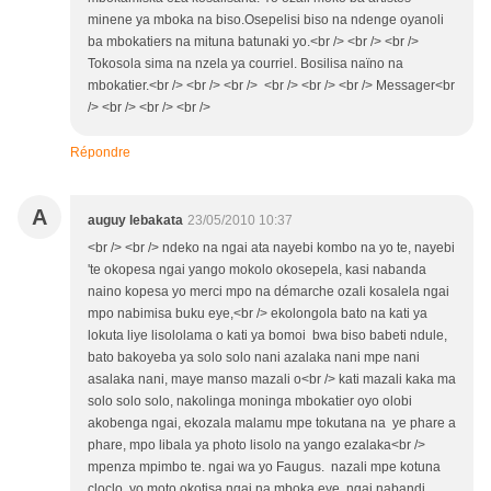
minene ya mboka na biso.Osepelisi biso na ndenge oyanoli
ba mbokatiers na mituna batunaki yo.<br /> <br /> <br />
Tokosola sima na nzela ya courriel. Bosilisa naïno na
mbokatier.<br /> <br /> <br /> <br /> <br /> <br /> Messager<br
/> <br /> <br /> <br />
Répondre
A
auguy lebakata
23/05/2010 10:37
<br /> <br /> ndeko na ngai ata nayebi kombo na yo te, nayebi
'te okopesa ngai yango mokolo okosepela, kasi nabanda
naino kopesa yo merci mpo na démarche ozali kosalela ngai
mpo nabimisa buku eye,<br /> ekolongola bato na kati ya
lokuta liye lisololama o kati ya bomoi bwa biso babeti ndule,
bato bakoyeba ya solo solo nani azalaka nani mpe nani
asalaka nani, maye manso mazali o<br /> kati mazali kaka ma
solo solo solo, nakolinga moninga mbokatier oyo olobi
akobenga ngai, ekozala malamu mpe tokutana na ye phare a
phare, mpo libala ya photo lisolo na yango ezalaka<br />
mpenza mpimbo te. ngai wa yo Faugus. nazali mpe kotuna
cloclo, yo moto okotisa ngai na mboka eye, ngai nabandi