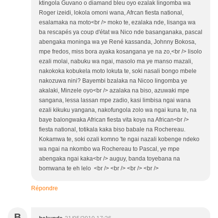
ktingola Guvano o diamand bleu oyo ezalak lingomba wa
Roger izeidi, lokola omoni wana, Afrcan fiesta national,
esalamaka na moto<br /> moko te, ezalaka nde, lisanga wa
ba rescapés ya coup d'état wa Nico nde basanganaka, pascal
abengaka moninga wa ye René kassanda, Johnny Bokosa,
mpe fredos, miss bora ayaka kosangana ye na zo,<br /> lisolo
ezali molai, nabuku wa ngai, masolo ma ye manso mazali,
nakokoka kobukela moto lokuta te, soki nasali bongo mbele
nakozuwa nini? Bayembi bzalaka na Nicoo lingomba ye
akalaki, Minzele oyo<br /> azalaka na biso, azuwaki mpe
sangana, lessa lassan mpe zadio, kasi limbisa ngai wana
ezali kikuku yangana, nakofungola zolo wa ngai kuna te, na
baye balongwaka African fiesta vita koya na African<br />
fiesta national, totikala kaka biso babale na Rochereau.
Kokamwa te, soki ozali komno 'te ngai nazali kobenge ndeko
wa ngai na nkombo wa Rochereau to Pascal, ye mpe
abengaka ngai kaka<br /> auguy, banda toyebana na
bomwana te eh lelo <br /> <br /> <br /> <br />
Répondre
B