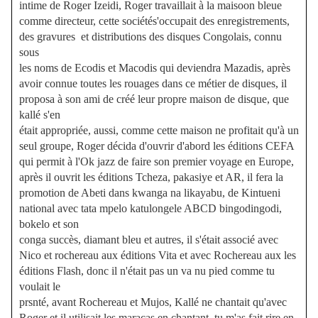
intime de Roger Izeidi, Roger travaillait à la maisoon bleue
comme directeur, cette sociétés'occupait des enregistrements,
des gravures et distributions des disques Congolais, connu
sous
les noms de Ecodis et Macodis qui deviendra Mazadis, après
avoir connue toutes les rouages dans ce métier de disques, il
proposa à son ami de créé leur propre maison de disque, que
kallé s'en
était appropriée, aussi, comme cette maison ne profitait qu'à un
seul groupe, Roger décida d'ouvrir d'abord les éditions CEFA
qui permit à l'Ok jazz de faire son premier voyage en Europe,
après il ouvrit les éditions Tcheza, pakasiye et AR, il fera la
promotion de Abeti dans kwanga na likayabu, de Kintueni
national avec tata mpelo katulongele ABCD bingodingodi,
bokelo et son
conga succès, diamant bleu et autres, il s'était associé avec
Nico et rochereau aux éditions Vita et avec Rochereau aux les
éditions Flash, donc il n'était pas un va nu pied comme tu
voulait le
prsnté, avant Rochereau et Mujos, Kallé ne chantait qu'avec
Roger et il utilisait les maracas en chantant, tu m'as fait rire en