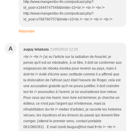
http://www.mangembo-fm.com/podcast.php?
id_pod=x1644747548&limite=10<br /> <br /> <br />
http://www.mangembo-fm.com/podcast.php?
id_pod=x768760757&limite=10<br /> <br /> <br /> <br />
Répondre
A
auguy lebakata
21/05/2010 12:25
<br /> <br /> j'ai vu l'article sur la radiation de Anaclet, je
pense qu'il est un mbokatire, à ce titre, il doit se conformer aux
exigeances de mboka mosika pour revenir au pays, mais il
doit<br /> évité d'écrire avec certitude comme il a affirmé que
la dislocation de l'african jazz était l'oeuvre de Roger, cela est
une accusation gratuite qu'il ne poura justifier, il doit craindre
les<br /> poursuites à l'avenir. je lui souhaiterais bon retour.
Pour ceux qui me lisent, mon livre est terminer, je cherche un
éditeur, ce n'est pas l'argent qui m'interesse, mais la
réhabilitation du<br /> metier d'artistes, je raconte les histoires
vécues, les injustices et les érreurs du passé qui doivent être
corriger. j'attend le premier venu. contact portable
061O662811 . E.mail izeidi.faugus@hot mail.fr<br /> <br />