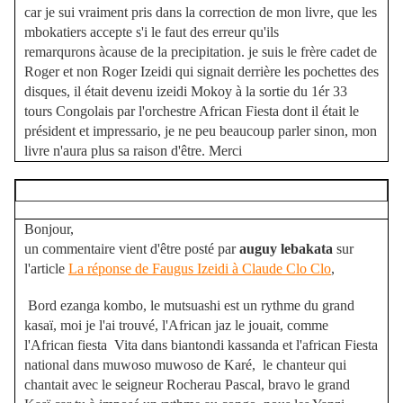
car je sui vraiment pris dans la correction de mon livre, que les
mbokatiers accepte s'i le faut des erreur qu'ils
remarqurons àcause de la precipitation. je suis le frère cadet de
Roger et non Roger Izeidi qui signait derrière les pochettes des
disques, il était devenu izeidi Mokoy à la sortie du 1ér 33
tours Congolais par l'orchestre African Fiesta dont il était le
président et impressario, je ne peu beaucoup parler sinon, mon
livre n'aura plus sa raison d'être. Merci
Bonjour,
un commentaire vient d'être posté par
auguy lebakata
sur
l'article
La réponse de Faugus Izeidi à Claude Clo Clo
,
Bord ezanga kombo, le mutsuashi est un rythme du grand
kasaï, moi je l'ai trouvé, l'African jaz le jouait, comme
l'African fiesta Vita dans biantondi kassanda et l'african Fiesta
national dans muwoso muwoso de Karé, le chanteur qui
chantait avec le seigneur Rocherau Pascal, bravo le grand