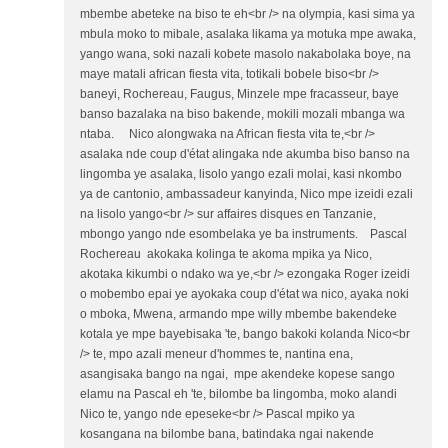
mbembe abeteke na biso te eh<br /> na olympia, kasi sima ya
mbula moko to mibale, asalaka likama ya motuka mpe awaka,
yango wana, soki nazali kobete masolo nakabolaka boye, na
maye matali african fiesta vita, totikali bobele biso<br />
baneyi, Rochereau, Faugus, Minzele mpe fracasseur, baye
banso bazalaka na biso bakende, mokili mozali mbanga wa
ntaba. Nico alongwaka na African fiesta vita te,<br />
asalaka nde coup d'état alingaka nde akumba biso banso na
lingomba ye asalaka, lisolo yango ezali molai, kasi nkombo
ya de cantonio, ambassadeur kanyinda, Nico mpe izeidi ezali
na lisolo yango<br /> sur affaires disques en Tanzanie,
mbongo yango nde esombelaka ye ba instruments. Pascal
Rochereau akokaka kolinga te akoma mpika ya Nico,
akotaka kikumbi o ndako wa ye,<br /> ezongaka Roger izeidi
o mobembo epai ye ayokaka coup d'état wa nico, ayaka noki
o mboka, Mwena, armando mpe willy mbembe bakendeke
kotala ye mpe bayebisaka 'te, bango bakoki kolanda Nico<br
/> te, mpo azali meneur d'hommes te, nantina ena,
asangisaka bango na ngai, mpe akendeke kopese sango
elamu na Pascal eh 'te, bilombe ba lingomba, moko alandi
Nico te, yango nde epeseke<br /> Pascal mpiko ya
kosangana na bilombe bana, batindaka ngai nakende