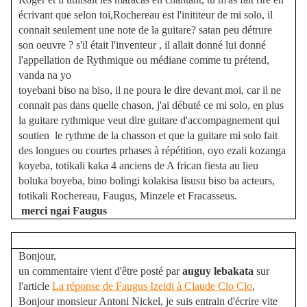
écrivant que selon toi,Rochereau est l'inititeur de mi solo, il
connait seulement une note de la guitare? satan peu détrure
son oeuvre ? s'il était l'inventeur , il allait donné lui donné
l'appellation de Rythmique ou médiane comme tu prétend,
vanda na yo
toyebani biso na biso, il ne poura le dire devant moi, car il ne
connait pas dans quelle chason, j'ai débuté ce mi solo, en plus
la guitare rythmique veut dire guitare d'accompagnement qui
soutien le rythme de la chasson et que la guitare mi solo fait
des longues ou courtes prhases à répétition, oyo ezali kozanga
koyeba, totikali kaka 4 anciens de A frican fiesta au lieu
boluka boyeba, bino bolingi kolakisa lisusu biso ba acteurs,
totikali Rochereau, Faugus, Minzele et Fracasseus.
merci ngai Faugus
Bonjour,
un commentaire vient d'être posté par
auguy lebakata
sur
l'article
La réponse de Faugus Izeidi à Claude Clo Clo
,
Bonjour monsieur Antoni Nickel, je suis entrain d'écrire vite