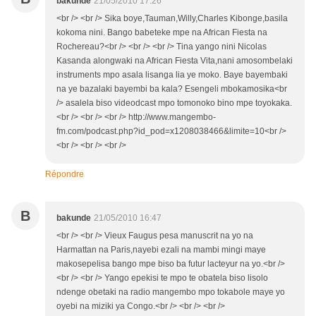
bakunde
21/05/2010 17:26
<br /> <br /> Sika boye,Tauman,Willy,Charles Kibonge,basila
kokoma nini. Bango babeteke mpe na African Fiesta na
Rochereau?<br /> <br /> <br /> Tina yango nini Nicolas
Kasanda alongwaki na African Fiesta Vita,nani amosombelaki
instruments mpo asala lisanga lia ye moko. Baye bayembaki
na ye bazalaki bayembi ba kala? Esengeli mbokamosika<br
/> asalela biso videodcast mpo tomonoko bino mpe toyokaka.
<br /> <br /> <br /> http://www.mangembo-
fm.com/podcast.php?id_pod=x1208038466&limite=10<br />
<br /> <br /> <br />
Répondre
B
bakunde
21/05/2010 16:47
<br /> <br /> Vieux Faugus pesa manuscrit na yo na
Harmattan na Paris,nayebi ezali na mambi mingi maye
makosepelisa bango mpe biso ba futur lacteyur na yo.<br />
<br /> <br /> Yango epekisi te mpo te obatela biso lisolo
ndenge obetaki na radio mangembo mpo tokabole maye yo
oyebi na miziki ya Congo.<br /> <br /> <br />