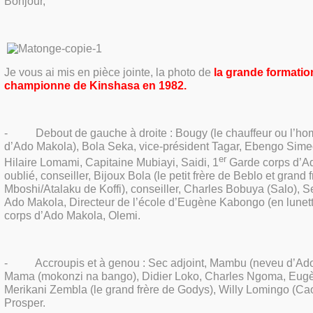
Bonjour,
Je vous ai mis en pièce jointe, la photo de
la grande formatio
championne de Kinshasa en 1982.
-
Debout de gauche à droite : Bougy (le chauffeur ou l’hom
d’Ado Makola), Bola Seka, vice-président Tagar, Ebengo Sime
er
Hilaire Lomami, Capitaine Mubiayi, Saidi, 1
Garde corps d’A
oublié, conseiller, Bijoux Bola (le petit frère de Beblo et grand 
Mboshi/Atalaku de Koffi), conseiller, Charles Bobuya (Salo), 
Ado Makola, Directeur de l’école d’Eugène Kabongo (en lunet
corps d’Ado Makola, Olemi.
-
Accroupis et à genou : Sec adjoint, Mambu (neveu d’Ad
Mama (mokonzi na bango), Didier Loko, Charles Ngoma, Eug
Merikani Zembla (le grand frère de Godys), Willy Lomingo (Ca
Prosper.