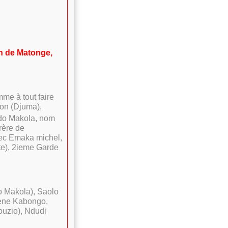
n de Matonge,
me à tout faire
on (Djuma),
do Makola, nom
frère de
Sec Emaka michel,
te), 2ieme Garde
o Makola), Saolo
ène Kabongo,
ouzio), Ndudi