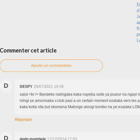
E
d
J
a
f
p
L
Commenter cet article
Ajouter un commentaire
D
DESPY
29/07/2021 16:39
salut <br /> Bandeko nalingaka kaka nayeba suite ya joueur na ngayi 
mingi ye amonisaka v.club pasi a un certain moment ezalaka vers les 
kaka kotia vita but okomona Matonge alongi kombo na ye ezalaka LO
Répondre
D
dodo mombele
17/12/2014 17:05