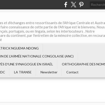
es et d'échanges entre ressortissants de l'Afrique Centrale et Austral
aire connaissance de cette partie de l'Afrique est le bienvenu. Nous
çais, portugais, ou en lingala, selon les interlocuteurs . Notre
are du continent, par l'entretien de la mémoire collective, en recour
té
ATRICK NGUEMA NDONG
EIN DE L‘ARMÉE NATIONALE CONGOLAISE (ANC)
VÉS D'UNE SYNAGOGUE EN ISRAËL
ORTHOGRAPHIE DES NOMS
RDC
LA TRANSE
Newsletter
Contact