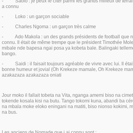
-
Saolo : je peux le citer parmi les grands milieux de terr
a connu
-
Loko : un garçon sociable
-
Charles Ngoma : un garçon très calme
-
Ado Makola : un des grands présidents de football que n
connu. Il était de même trempe que le président Timothée Mol
mibale nde bapesa ngai posa ya kobeta bale. Balingaki tellem
bango.
-
Saidi : il faisait toujours agréable de vivre avec lui. Il éta
bonne humeur et jovial (Oh Krekeze mamale, Oh Krekeze ma
azakazaza azakazaza oniati
Jour moko il fallait tobeta na Vita, nganga amemi biso na cime
tokende kosala kisi na butu. Tango tokomi kuna, abandi ba cé
na mbala moke eloko eningani na matiti, biso nionso kokimi, m
na bus.
Les anciens de Nomade que j ai connu sont :