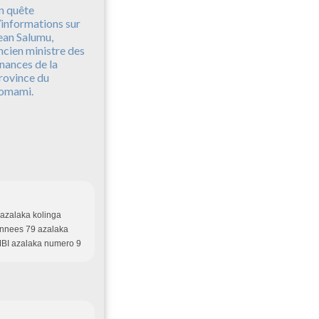
n quête
’informations sur
ean Salumu,
ncien ministre des
inances de la
rovince du
omami.
nazalaka kolinga
annees 79 azalaka
MBI azalaka numero 9