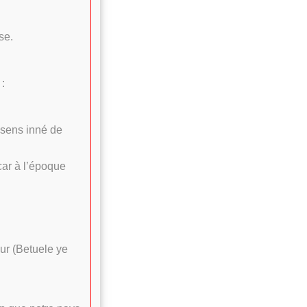
se.
:
 sens inné de
car à l’époque
eur (Betuele ye