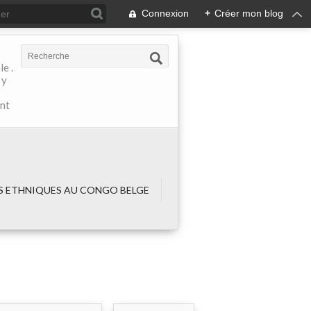
Connexion
+
Créer mon blog
e .
 y
ant
 ETHNIQUES AU CONGO BELGE