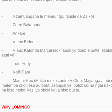
-
Nzamuangana le meneur (guitariste de Zaiko)
-
Zorro Bakabana
-
Ankare
-
Vieux Bidoule
-
Vieux Kalonda Marcel (soki aboli yo double patte, ezala
etuti yo)
-
Tutu Eddy
-
Koffi Pare
-
Madibi Rex (Match moko contre V.Club, Mayanga alobi 
malembe oko tiesa autobut, azongisi ye, bolobaki na ngai nakok
na biso moko, kasi yo okoki kotia biso but te.
Willy LOMINGO