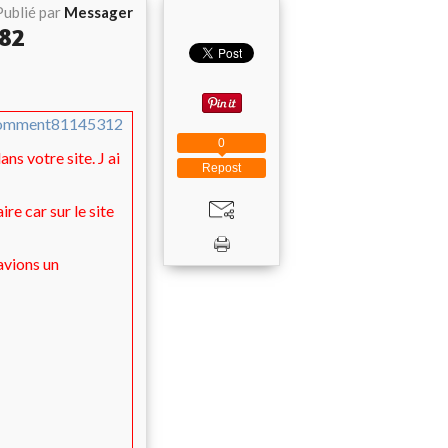
Publié par
Messager
982
#comment81145312
0
ns votre site. J ai
Repost
re car sur le site
avions un