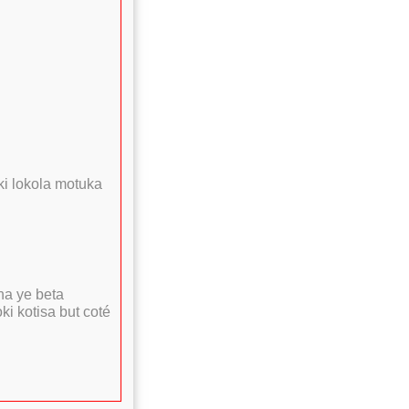
ki lokola motuka
na ye beta
i kotisa but coté