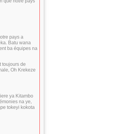
ain que notre pays
otre pays a
eka. Batu wana
ent ba équipes na
it toujours de
male, Oh Krekeze
tiere ya Kitambo
rémonies na ye,
pe tokeyi kokota